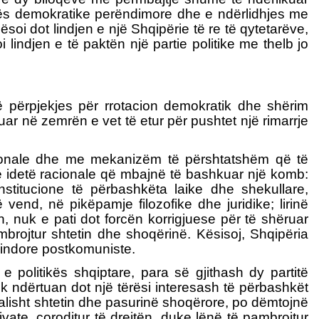
kulturës demokratike perëndimore dhe e ndërlidhjes me
soi dot lindjen e një Shqipërie të re të qytetarëve,
 lindjen e të paktën një partie politike me thelb jo
të përpjekjes për rrotacion demokratik dhe shërim
ptuar në zemrën e vet të etur për pushtet një rimarrje
ksionale dhe me mekanizëm të përshtatshëm që të
vite idetë racionale që mbajnë të bashkuar një komb:
institucione të përbashkëta laike dhe shekullare,
end, në pikëpamje filozofike dhe juridike; lirinë
 nuk e pati dot forcën korrigjuese për të shëruar
 mbrojtur shtetin dhe shoqërinë. Kësisoj, Shqipëria
indore postkomuniste.
ët e politikës shqiptare, para së gjithash dy partitë
k ndërtuan dot një tërësi interesash të përbashkët
alisht shtetin dhe pasurinë shoqërore, po dëmtojnë
vate, çoroditur të drejtën, duke lënë të pambrojtur