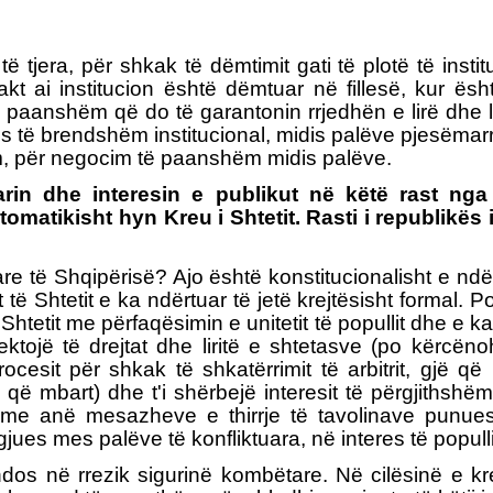
 tjera, për shkak të dëmtimit gati të plotë të instit
t ai institucion është dëmtuar në fillesë, kur ë
anshëm që do të garantonin rrjedhën e lirë dhe ligjo
 të brendshëm institucional, midis palëve pjesëmarr
hëm, për negocim të paanshëm midis palëve.
rin dhe interesin e publikut në këtë rast nga
omatikisht hyn Kreu i Shtetit. Rasti i republikës 
e të Shqipërisë? Ajo është konstitucionalisht e nd
 të Shtetit e ka ndërtuar të jetë krejtësisht formal
Shtetit me përfaqësimin e unitetit të popullit dhe e k
pektojë të drejtat dhe liritë e shtetasve (po kërcënoh
ocesit për shkak të shkatërrimit të arbitrit, gjë 
që mbart) dhe t'i shërbejë interesit të përgjithshëm
rje me anë mesazheve e thirrje të tavolinave pun
jues mes palëve të konfliktuara, në interes të popullit 
dos në rrezik sigurinë kombëtare. Në cilësinë e kre