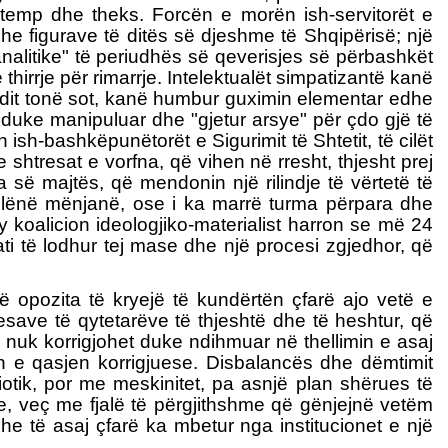
r temp dhe theks. Forcën e morën ish-servitorët e
 figurave të ditës së djeshme të Shqipërisë; një
nalitike" të periudhës së qeverisjes së përbashkët
irrje për rimarrje. Intelektualët simpatizantë kanë
endit tonë sot, kanë humbur guximin elementar edhe
, duke manipuluar dhe "gjetur arsye" për çdo gjë të
-bashkëpunëtorët e Sigurimit të Shtetit, të cilët
 shtresat e vorfna, që vihen në rresht, thjesht prej
a së majtës, që mendonin një rilindje të vërtetë të
dhe lënë mënjanë, ose i ka marrë turma përpara dhe
ky koalicion ideologjiko-materialist harron se më 24
ati të lodhur tej mase dhe një procesi zgjedhor, që
ë opozita të kryejë të kundërtën çfarë ajo vetë e
teresave të qytetarëve të thjeshtë dhe të heshtur, që
e nuk korrigjohet duke ndihmuar në thellimin e asaj
in e qasjen korrigjuese. Disbalancës dhe dëmtimit
iotik, por me meskinitet, pa asnjë plan shërues të
jve, veç me fjalë të përgjithshme që gënjejnë vetëm
dhe të asaj çfarë ka mbetur nga institucionet e një