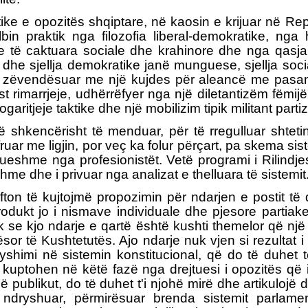
itike e opozitës shqiptare, në kaosin e krijuar në R
bin praktik nga filozofia liberal-demokratike, nga 
të caktuara sociale dhe krahinore dhe nga qasja e 
le dhe sjellja demokratike janë munguese, sjellja s
ë zëvendësuar me një kujdes për aleancë me pasanik
rimarrjeje, udhërrëfyer nga një diletantizëm fëmijër
ritjeje taktike dhe një mobilizim tipik militant parti
hkencërisht të menduar, për të rregulluar shtetin, i
fruar me ligjin, por veç ka folur përçart, pa skema si
ranueshme nga profesionistët. Vetë programi i Rili
me dhe i privuar nga analizat e thelluara të sistemit
ton të kujtojmë propozimin për ndarjen e postit të d
odukt jo i nismave individuale dhe pjesore partiak
k se kjo ndarje e qartë është kushti themelor që nj
ërësor të Kushtetutës. Ajo ndarje nuk vjen si rezulta
dryshimi në sistemin konstitucional, që do të duhe
kuptohen në këtë fazë nga drejtuesi i opozitës që i
 publikut, do të duhet t'i njohë mirë dhe artikulojë d
 ndryshuar, përmirësuar brenda sistemit parlame