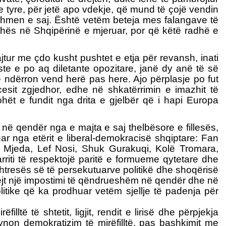
n e tyre, për jetë apo vdekje, që mund të çojë vendin
dhmen e saj. Është vetëm beteja mes falangave të
radhës në Shqipërinë e mjeruar, por që këtë radhë e
tur me çdo kusht pushtet e etja për revansh, inati
histe e po aq diletante opozitare, janë dy anë të së
ë ndërron vend herë pas here. Ajo përplasje po fut
esit zgjedhor, edhe në shkatërrimin e imazhit të
ohët e fundit nga drita e gjelbër që i hapi Europa
as në qendër nga e majta e saj thelbësore e fillesës,
ovuar nga etërit e liberal-demokracisë shqiptare: Fan
re Mjeda, Lef Nosi, Shuk Gurakuqi, Kolë Tromara,
riti të respektojë paritë e formueme qytetare dhe
 shtresës së të persekutuarve politikë dhe shoqërisë
rejt një impostimi të qëndrueshëm në qendër dhe në
litike që ka prodhuar vetëm sjellje të padenja për
ltë të shtetit, ligjit, rendit e lirisë dhe përpjekja
ynon demokratizim të mirëfilltë, pas bashkimit me