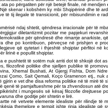
ht ata po përgatiten për një betejë finale, në mendje
. Një skenar i kobshëm ky mbi Shqipërinë dhe të ar
 të tij ilegale të transicionit, për mbisundimin e 
ërisë ndaj shtetit, qëndresa irracionale për të mbaj
përgjigjur diletantizmit pozitar me papjekuri revans
demokratike për qëndresë dhe rimarrje anarkiste, q
ura dhe po kontribuon, përveçse në prishjen e proc
egjeve që qytetari i thjeshtë shqiptar përfitoi në k
lirinë e popullit shqiptar.
tia e pushtetit të sotëm nuk arriti dot të shkojë dot 
ues, filozofinë politike dhe sjelljen publike të prom
elvina, Xhemal Bushati, At Gjergj Fishta, Dom Nd
Sezai Çomo, Sait Qemali, Koço Gramenon etj., nuk ar
 gjirin e vet dhe disa reforma politike në të mirë të
kanë qenë të pamjaftueshme për ta zhvendosun atë d
pikërisht i mungesës së kësaj filozofie drejtuese po
runa dhe goditje për shtetin e lirë.
e në vetvete elemente idealiste për rilindje të mirëfil
sia themelore e tempit ishte rinia idealiste që s