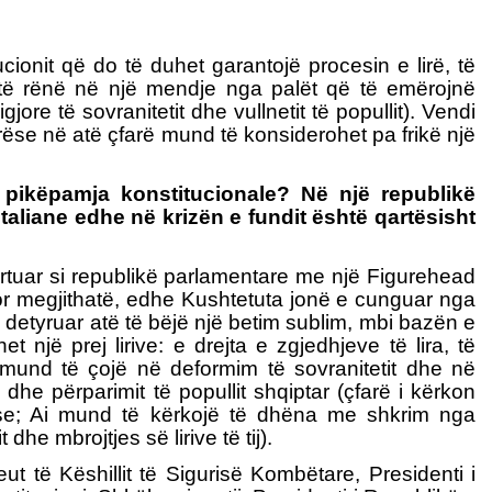
ucionit që do të duhet garantojë procesin e lirë, të
shtë rënë në një mendje nga palët që të emërojnë
re të sovranitetit dhe vullnetit të popullit). Vendi
ëse në atë çfarë mund të konsiderohet pa frikë një
 pikëpamja konstitucionale? Në një republikë
italiane edhe në krizën e fundit është qartësisht
ërtuar si republikë parlamentare me një Figurehead
. Por megjithatë, edhe Kushtetuta jonë e cunguar nga
a detyruar atë të bëjë një betim sublim, mbi bazën e
et një prej lirive: e drejta e zgjedhjeve të lira, të
që mund të çojë në deformim të sovranitetit dhe në
 dhe përparimit të popullit shqiptar (çfarë i kërkon
uese; Ai mund të kërkojë të dhëna me shkrim nga
dhe mbrojtjes së lirive të tij).
ut të Këshillit të Sigurisë Kombëtare, Presidenti i