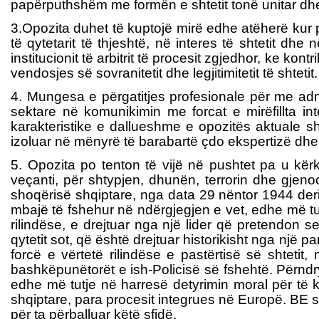
papërputhshëm me formën e shtetit tonë unitar dh
3.Opozita duhet të kuptojë mirë edhe atëherë kur p
të qytetarit të thjeshtë, në interes të shtetit dhe
institucionit të arbitrit të procesit zgjedhor, ke kon
vendosjes së sovranitetit dhe legjitimitetit të shtetit.
4. Mungesa e përgatitjes profesionale për me admin
sektare në komunikimin me forcat e mirëfillta in
karakteristike e dallueshme e opozitës aktuale sh
izoluar në mënyrë të barabartë çdo ekspertizë dhe 
5. Opozita po tenton të vijë në pushtet pa u kër
veçanti, për shtypjen, dhunën, terrorin dhe gjeno
shoqërisë shqiptare, nga data 29 nëntor 1944 deri 
mbajë të fshehur në ndërgjegjen e vet, edhe më tut
rilindëse, e drejtuar nga një lider që pretendon 
qytetit sot, që është drejtuar historikisht nga një p
forcë e vërtetë rilindëse e pastërtisë së shtetit
bashkëpunëtorët e ish-Policisë së fshehtë. Përndry
edhe më tutje në harresë detyrimin moral për të k
shqiptare, para procesit integrues në Europë. BE së
për ta përballuar këtë sfidë.