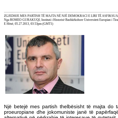
ZGJEDHJE MES PARTISH TË MAJTA NË NJË DEMOKRACI E LIRI TË ASFIKSU
Nga ROMEO GURAKUQI, Instituti i Historisë Bashkëkohore Universiteti Europian i Tir
E Hënë, 05.27.2013, 03:53pm (GMT1)
Një betejë mes partish thelbësisht të majta do t
proeuropiane dhe jokomuniste janë të papërfaqë
alternativë në përkrahje të interesave të qytetari