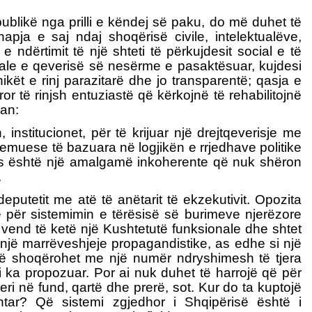
epublikë nga prilli e këndej së paku, do më duhet të
hapja e saj ndaj shoqërisë civile, intelektualëve,
ndërtimit të një shteti të përkujdesit social e të
ociale e qeverisë së nesërme e pasaktësuar, kujdesi
ët e rinj parazitarë dhe jo transparentë; qasja e
or të rinjsh entuziastë që kërkojnë të rehabilitojnë
zan:
nstitucionet, për të krijuar një drejtqeverisje me
stemuese të bazuara në logjikën e rrjedhave politike
ndjes është një amalgamë inkoherente që nuk shëron
.
eputetit me atë të anëtarit të ekzekutivit. Opozita
e për sistemimin e tërësisë së burimeve njerëzore
ë vend të ketë një Kushtetutë funksionale dhe shtet
t i një marrëveshjeje propagandistike, as edhe si një
t të shoqërohet me një numër ndryshimesh të tjera
 ka propozuar. Por ai nuk duhet të harrojë që për
eri në fund, qartë dhe prerë, sot. Kur do ta kuptojë
ntar? Që sistemi zgjedhor i Shqipërisë është i