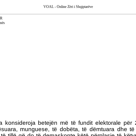
VOAL - Online Zëri i Shqiptarëve
AR
anës
a konsideroja betejën më të fundit elektorale për
suara, munguese, të dobëta, të dëmtuara dhe të 
t, të tillë që do të demaskonte këtë përplasje të k