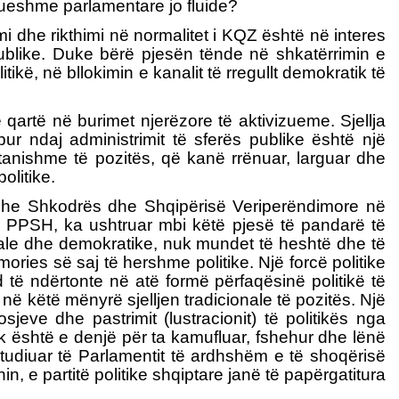
rueshme parlamentare jo fluide?
i dhe rikthimi në normalitet i KQZ është në interes
ve publike. Duke bërë pjesën tënde në shkatërrimin e
itikë, në bllokimin e kanalit të rregullt demokratik të
 qartë në burimet njerëzore të aktivizueme. Sjellja
ur ndaj administrimit të sferës publike është një
itanishme të pozitës, që kanë rrënuar, larguar dhe
olitike.
si dhe Shkodrës dhe Shqipërisë Veriperëndimore në
ke, PPSH, ka ushtruar mbi këtë pjesë të pandarë të
berale dhe demokratike, nuk mundet të heshtë dhe të
ries së saj të hershme politike. Një forcë politike
 të ndërtonte në atë formë përfaqësinë politikë të
r në këtë mënyrë sjelljen tradicionale të pozitës. Një
jeve dhe pastrimit (lustracionit) të politikës nga
ik është e denjë për ta kamufluar, fshehur dhe lënë
studiuar të Parlamentit të ardhshëm e të shoqërisë
, e partitë politike shqiptare janë të papërgatitura