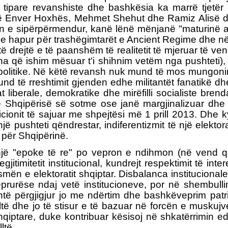
ri tipare revanshiste dhe bashkësia ka marrë tjetë
ë Enver Hoxhës, Mehmet Shehut dhe Ramiz Alisë dhe
in e sipërpërmendur, kanë lënë mënjanë "maturinë a
e hapur për trashëgimtarët e Ancient Regime dhe në th
ë drejtë e të paanshëm të realitetit të mjeruar të v
kena që ishim mësuar t'i shihnim vetëm nga pushteti)
itike. Në këtë revansh nuk mund të mos mungonin ish
und të rreshtimit gjenden edhe militantët fanatikë dhe
 liberale, demokratike dhe mirëfilli socialiste brend
irë të Shqipërisë së sotme ose janë margjinalizuar 
licionit të sajuar me shpejtësi më 1 prill 2013. Dhe 
 pushteti qëndrestar, indiferentizmit të një elektor
 për Shqipërinë.
e një "epoke të re" po vepron e ndihmon (në vend q
jitimitetit institucional, kundrejt respektimit të in
smën e elektoratit shqiptar. Disbalanca institucional
prurëse ndaj vetë institucioneve, por në shembull
është përgjigjur jo me ndërtim dhe bashkëveprim patr
filltë dhe jo të stisur e të bazuar në forcën e musku
hqiptare, duke kontribuar kësisoj në shkatërrimin e
ltë.