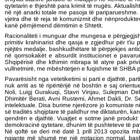
qytetarin e thjeshtë para krimit të rrugës. Aktualis
në një anarki totale me pasoja të pariparueshme
vjetra dhe të reja të komunizmit dhe nënprodukteve
kanë përnjëmend dëmtimin e Shtetit.
Racionaliteti i munguar dhe mungesa e përgjegjshm
primitiv krahinarist dhe qasja e zgjedhur për t'iu 
njëjtës medalje, bashkudhëtare të përpjekjes anti
në qorrsokakët e absurdit institucionet e pavar
Shqipërisë dhe kthimin mbrapa të atyre pak privil
vullnetmirë, me mbështetjen e fuqishme të SHBA për 
Pavarësisht nga vetetiketimi si parti e djathtë, par
nuk arriti as të ripërtërijë në boshtin e saj orient
Noli, Luigj Gurakuqi, Stavri Vinjau, Sulejman D
Dhimitër Berati, Avni Rustemi, Ahmet Dakli, Dr. 
intelektuale. Disa burime njerëzore jo komuniste në
së traditës shqiptare të palidhur me diktaturën, 
qendrën e djathtë. Vuajtjet e sotme janë produkt 
demokracinë qytetare, dhunim të pushteteve të pava
Në qoftë se deri më datë 1 prill 2013 opozita mbartt
ngjante më shumë me një rrotacion normal, bashkë