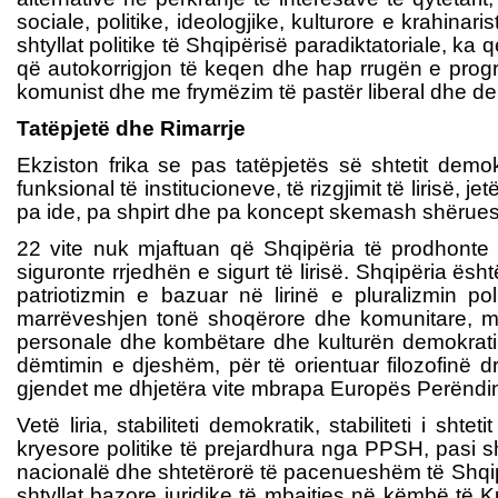
sociale, politike, ideologjike, kulturore e krahinar
shtyllat politike të Shqipërisë paradiktatoriale, k
që autokorrigjon të keqen dhe hap rrugën e progresi
komunist dhe me frymëzim të pastër liberal dhe de
Tatëpjetë dhe Rimarrje
Ekziston frika se pas tatëpjetës së shtetit demo
funksional të institucioneve, të rizgjimit të lirisë,
pa ide, pa shpirt dhe pa koncept skemash shërues
22 vite nuk mjaftuan që Shqipëria të prodhonte
siguronte rrjedhën e sigurt të lirisë. Shqipëria ës
patriotizmin e bazuar në lirinë e pluralizmin po
marrëveshjen tonë shoqërore dhe komunitare, mbi 
personale dhe kombëtare dhe kulturën demokratike
dëmtimin e djeshëm, për të orientuar filozofinë dr
gjendet me dhjetëra vite mbrapa Europës Perënd
Vetë liria, stabiliteti demokratik, stabiliteti i sh
kryesore politike të prejardhura nga PPSH, pasi s
nacionalë dhe shtetërorë të pacenueshëm të Shqipë
shtyllat bazore juridike të mbajtjes në këmbë të K