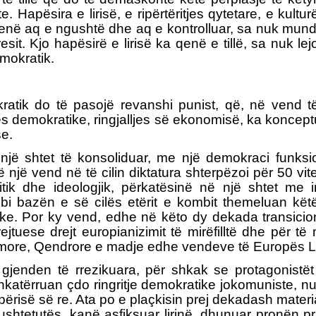
iste. Hapësira e lirisë, e ripërtëritjes qytetare, e 
a qenë aq e ngushtë dhe aq e kontrolluar, sa nuk mundë
t. Kjo hapësirë e lirisë ka qenë e tillë, sa nuk lejoi
mokratik.
kratik do të pasojë revanshi punist, që, në vend 
 jetës demokratike, ringjalljes së ekonomisë, ka konce
e.
 një shtet të konsoliduar, me një demokraci fun
htë një vend në të cilin diktatura shterpëzoi për 50 
litik dhe ideologjik, përkatësinë në një shtet me 
bazën e së cilës etërit e kombit themeluan këtë v
. Por ky vend, edhe në këto dy dekada transicion,
ejtuese drejt europianizimit të mirëfilltë dhe për të
imore, Qendrore e madje edhe vendeve të Europës L
tetit gjenden të rrezikuara, për shkak se protagonist
hkatërruan çdo ringritje demokratike jokomuniste, nu
risë së re. Ata po e plaçkisin prej dekadash materi
ushtetutës, kanë asfiksuar lirinë, dhunuar pronën pri