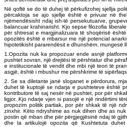
Në qoftë se do të duhej të përkufizohej sjellja pol
përcaktoja se ajo sjellje është e privuar në thel
njëmendësisht ndaj ish-të persekutuarve, grupeve 
balancuar krahinarisht. Kjo sepse filozofia libera
për shtresat e margjinalizuara të shoqërisë ësht
opozitës është e mbarsur me një potencial anarkist 
hipotetikisht pararendësit e dhunshëm, mungesë lloga
1.Opozita nuk ka propozuar ende asnjë platformë s
pushtet sovran, një drejtësi të përshtatur dhe përa
e institucionale të vendit dhe mbi një teori të p
asgjë, është i mbushur me përshkrime të sipërfaqsh
2. Se sa diletante janë sloganet e përdorura, mjaf
duhet të kuptojë se ndarja e pushteteve është pr
kontributore të saj nesër në pushtet, por për shka
ligjor. Kjo ndarje vjen si pasojë e një rindërtimi t
propozim politik partiak, por për shkak të një n
zinxhir. Këto ndryshime as nuk dihen dhe as nuk 
postin që mban dhe për përgjegjësinë ndaj të gjithë
dhe ta artikulojë opozita që Kushtetuta duhet