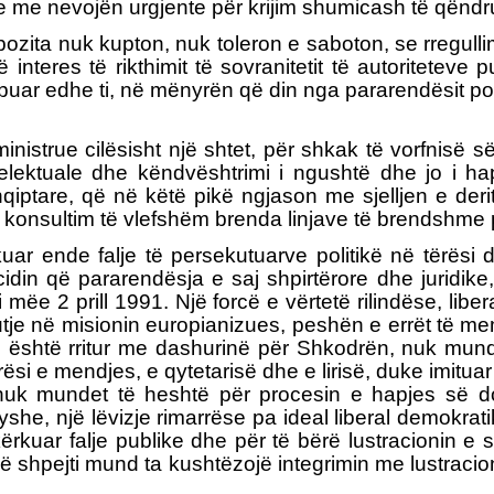
e me nevojën urgjente për krijim shumicash të qënd
ozita nuk kupton, nuk toleron e saboton, se rregullim
 në interes të rikthimit të sovranitetit të autoritete
tribuar edhe ti, në mënyrën që din nga pararendësit pol
istrue cilësisht një shtet, për shkak të vorfnisë së
telektuale dhe këndvështrimi i ngushtë dhe jo i hap
qiptare, që në këtë pikë ngjason me sjelljen e der
konsultim të vlefshëm brenda linjave të brendshme p
kuar ende falje të persekutuarve politikë në tërë
cidin që pararendësja e saj shpirtërore dhe juridi
mëe 2 prill 1991. Një forcë e vërtetë rilindëse, li
je në misionin europianizues, peshën e errët të memo
se është rritur me dashurinë për Shkodrën, nuk mund
arësi e mendjes, e qytetarisë dhe e lirisë, duke imitua
, nuk mundet të heshtë për procesin e hapjes së dos
she, një lëvizje rimarrëse pa ideal liberal demokrat
ërkuar falje publike dhe për të bërë lustracionin e 
 shpejti mund ta kushtëzojë integrimin me lustracionin