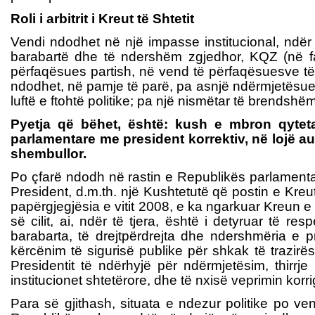
Roli i arbitrit i Kreut të Shtetit
Vendi ndodhet në një impasse institucional, ndër të
barabartë dhe të ndershëm zgjedhor, KQZ (në fak
përfaqësues partish, në vend të përfaqësuesve të pa
ndodhet, në pamje të parë, pa asnjë ndërmjetësues
luftë e ftohtë politike; pa një nismëtar të brends
Pyetja që bëhet, është: kush e mbron qyteta
parlamentare me president korrektiv, në lojë aut
shembullor.
Po çfarë ndodh në rastin e Republikës parlamentar
President, d.m.th. një Kushtetutë që postin e Kreut
papërgjegjësia e vitit 2008, e ka ngarkuar Kreun e 
së cilit, ai, ndër të tjera, është i detyruar të res
barabarta, të drejtpërdrejta dhe ndershmëria e pr
kërcënim të sigurisë publike për shkak të trazirës 
Presidentit të ndërhyjë për ndërmjetësim, thir
institucionet shtetërore, dhe të nxisë veprimin korrig
Para së gjithash, situata e ndezur politike po ven