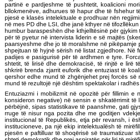
partinë e pardjeshme të pushtetit, koalicioni mo
bllokmenëve, adhurues të hapur dhe të fshehur t
pjesë e klasës intelektuale e prodhuar nën regjim
në mes PD dhe LSI, dhe janë kthyer në tifozllëkun 
humbur baraspeshën dhe kthjelltësinë për gjykim t
për të pyetur në intervista liderin e së majtës (s
paarsyeshme dhe jo të moralshme në pikëpamje pol
shpejtuan të hyjnë sërish në listat zgjedhore. Në f
padijes e pasigurisë për të ardhmen e tyre. Forcat
shtetit, të lirisë dhe demokracisë, të rinjtë e l
shkrirë brenda zjarrit euforik dhe entuziast të koa
qershor edhe mund të zhgënjehet prej forcës së një
mund të rezultojë një dështim spektakolar i radhës
Entuziazmi i mobilizmit në opozitë për fillimin 
konsideron negative) në sensin e shkatërrimit të leg
përbëjnë, sipas statistikave të paanshme, gati gjy
rruge të nisur nga pozita dhe me goditjen vdekje
institucional të Republikës, etja për revansh, i 
institucioneve, pa një ekip intelektualësh të mirë
pjesën e paftilluar të shoqërisë së traumatizuar s
shteti demokratik dhe prej aspiratës për liri të mirëfil