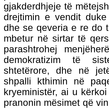
gjakderdhjeje të mëtejsh
drejtimin e vendit duke 
dhe se qeveria e re do 
mbetur në sirtar të qersh
parashtrohej menjëher
demokratizim të sist
shtetërore, dhe në jet
shpalli kthimin në pa
kryeministër, ai u kërko
pranonin mësimet që vin