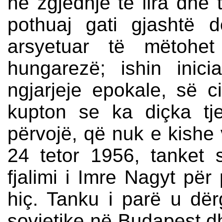
në zgjedhje të lira dhe 
pothuaj gati gjashtë 
arsyetuar të mëtohet 
hungarezë; ishin inici
ngjarjeje epokale, së c
kupton se ka diçka tj
përvojë, që nuk e kishe
24 tetor 1956, tanket 
fjalimi i Imre Nagyt për 
hiç. Tanku i parë u d
sovjetike në Budapest dh