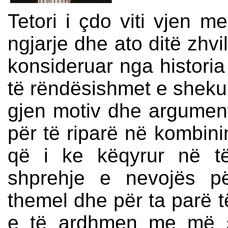
Tetori i çdo viti vjen m
ngjarje dhe ato ditë zhvi
konsideruar nga historia
të rëndësishmet e shekul
gjen motiv dhe argument
për të riparë në kombin
që i ke këqyrur në të
shprehje e nevojës pë
themel dhe për ta parë 
e të ardhmen me më s