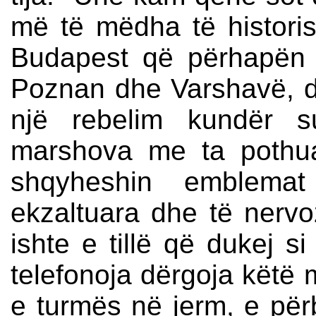
më të mëdha të histori
Budapest që përhapën "˜
Poznan dhe Varshavë, d
një rebelim kundër s
marshova me ta pothu
shqyheshin emblemat
ekzaltuara dhe të nervo
ishte e tillë që dukej si
telefonoja dërgoja këtë
e turmës në jerm, e për