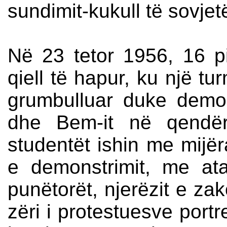
sundimit-kukull të sovjet
Në 23 tetor 1956, 16 
qiell të hapur, ku një t
grumbulluar duke demons
dhe Bem-it në qendër
studentët ishin me mijër
e demonstrimit, me a
punëtorët, njerëzit e zak
zëri i protestuesve portr