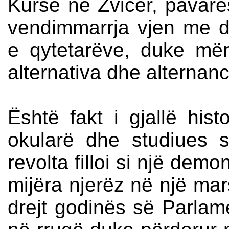
Kurse në Zvicër, pavarës
vendimmarrja vjen me d
e qytetarëve, duke mën
alternativa dhe alternanc
Është fakt i gjallë his
okularë dhe studiues s
revolta filloi si një dem
mijëra njerëz në një ma
drejt godinës së Parlame