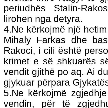
periudhës Stalin-Rak
lirohen nga detyra.
4.Ne kërkojmë një hetim p
Mihaly Farkas dhe bash
Rakoci, i cili është pers
krimet e së shkuarës së
vendit gjithë po aq. Ai du
gjykuar përpara Gjykatës
5.Ne kërkojmë zgjedhje 
vendin, për të zgjed