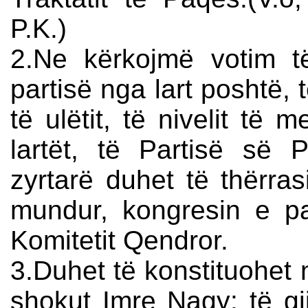
P.K.)
2.Ne kërkojmë votim t
partisë nga lart poshtë, 
të ulëtit, të nivelit të
lartët, të Partisë së
zyrtarë duhet të thërra
mundur, kongresin e pa
Komitetit Qendror.
3.Duhet të konstituohet n
shokut Imre Nagy: të gj