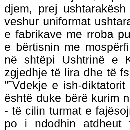
djem, prej ushtarakës
veshur uniformat ushtara
e fabrikave me rroba p
e bërtisnin me mospërfi
në shtëpi Ushtrinë e K
zgjedhje të lira dhe të f
"˜Vdekje e ish-diktatorit
është duke bërë kurim në 
- të cilin turmat e fajës
po i ndodhin atdheut 