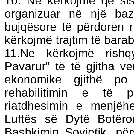
10. Ne kërkojmë që sist
organizuar në një ba
bujqësore të përdoren
kërkojmë trajtim të barab
11.Ne kërkojmë rishq
Pavarur" të të gjitha v
ekonomike gjithë po
rehabilitimin e të 
riatdhesimin e menjëh
Luftës së Dytë Botër
Bashkimin Sovjetik, për