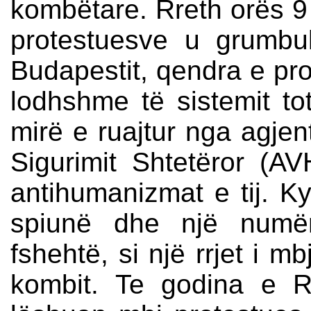
kombëtare. Rreth orës 9 
protestuesve u grumbu
Budapestit, qendra e pr
lodhshme të sistemit tota
mirë e ruajtur nga agjen
Sigurimit Shtetëror (AV
antihumanizmat e tij. K
spiunë dhe një numër
fshehtë, si një rrjet i m
kombit. Te godina e R