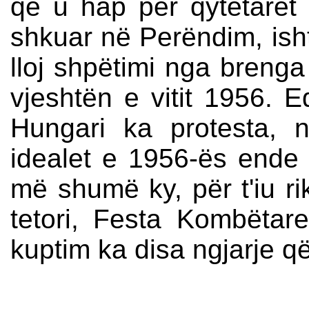
që u hap për qytetarët
shkuar në Perëndim, isht
lloj shpëtimi nga brenga
vjeshtën e vitit 1956. 
Hungari ka protesta, 
idealet e 1956-ës ende 
më shumë ky, për t'iu ri
tetori, Festa Kombëtar
kuptim ka disa ngjarje q