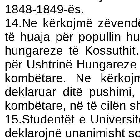
1848-1849-ës.
14.Ne kërkojmë zëvend
të huaja për popullin h
hungareze të Kossuthit
për Ushtrinë Hungareze 
kombëtare. Ne kërkoj
deklaruar ditë pushimi, 
kombëtare, në të cilën sh
15.Studentët e Universite
deklarojnë unanimisht sol