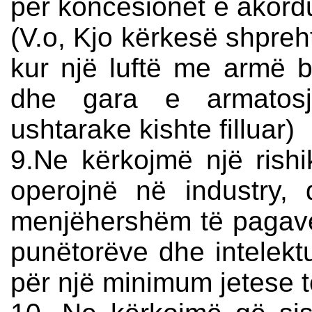
për koncesionet e akord
(V.o, Kjo kërkesë shpreht
kur një luftë me armë 
dhe gara e armatosj
ushtarake kishte filluar)
9.Ne kërkojmë një rishi
operojnë në industry, 
menjëhershëm të pagave
punëtorëve dhe intelek
për një minimum jetese të