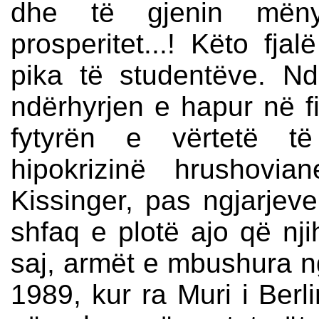
dhe të gjenin mëny
prosperitet...! Këto fja
pika të studentëve. Nd
ndërhyrjen e hapur në fi
fytyrën e vërtetë të
hipokrizinë hrushov
Kissinger, pas ngjarjev
shfaq e plotë ajo që njih
saj, armët e mbushura ng
1989, kur ra Muri i Berlin