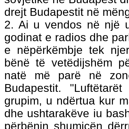
drejt Budapestit në mëngj
2. Ai u vendos në një u
godinat e radios dhe parl
e nëpërkëmbje tek njerë
bënë të vetëdijshëm pë
natë më parë në zonë
Budapestit. "Luftëtarë
grupim, u ndërtua kur m
dhe ushtarakëve iu bash
përbënin shumicën dër