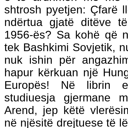
shtrosh pyetjen: Çfarë l
ndërtua gjatë ditëve t
1956-ës? Sa kohë që nj
tek Bashkimi Sovjetik, n
nuk ishin për angazhim
hapur kërkuan një Hung
Europës! Në librin e
studiuesja gjermane m
Arend, jep këtë vlerës
në njësitë drejtuese të l