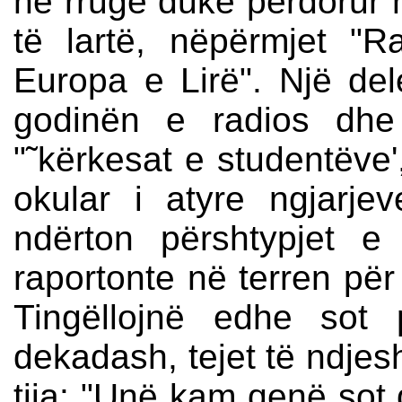
në rrugë duke përdorur 
të lartë, nëpërmjet "
Europa e Lirë". Një del
godinën e radios dhe
"˜kërkesat e studentëve'
okular i atyre ngjarjev
ndërton përshtypjet e t
raportonte në terren pë
Tingëllojnë edhe sot 
dekadash, tejet të ndje
tija: "Unë kam qenë sot d