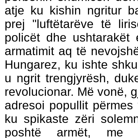
atje ku kishin ngritur 
prej "luftëtarëve të li
policët dhe ushtarakët 
armatimit aq të nevojsh
Hungarez, ku ishte shkul
u ngrit trengjyrësh, duke
revolucionar. Më vonë, gj
adresoi popullit përmes
ku spikaste zëri solem
poshtë armët, me q