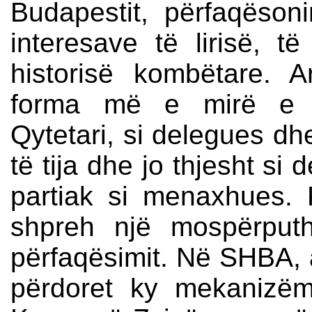
Budapestit, përfaqëson
interesave të lirisë, të
historisë kombëtare. 
forma më e mirë e d
Qytetari, si delegues dh
të tija dhe jo thjesht si
partiak si menaxhues. 
shpreh një mospërputh
përfaqësimit. Në SHBA, a
përdoret ky mekanizëm