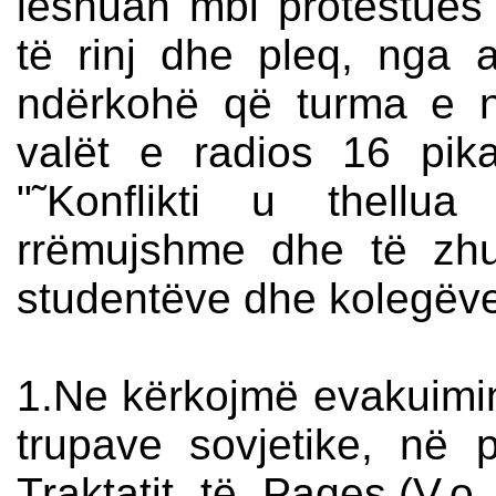
lëshuan mbi protestues 
të rinj dhe pleq, nga 
ndërkohë që turma e n
valët e radios 16 pik
"˜Konflikti u thellu
rrëmujshme dhe të zh
studentëve dhe kolegëve t
1.Ne kërkojmë evakuimin
trupave sovjetike, në 
Traktatit të Paqes.(V.o