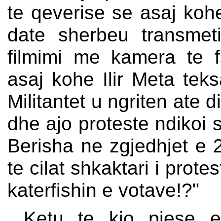
te qeverise se asaj koh
date sherbeu transmet
filmimi me kamera te fs
asaj kohe Ilir Meta tek
Militantet u ngriten ate d
dhe ajo proteste ndikoi
Berisha ne zgjedhjet e 
te cilat shkaktari i protes
katerfishin e votave!?"
...Ketu te kjo pjese e