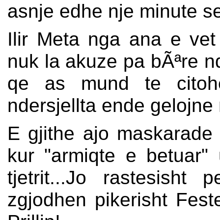
asnje edhe nje minute se
Ilir Meta nga ana e ve
nuk la akuze pa bÃªre n
qe as mund te citohe
ndersjellta ende gelojn
E gjithe ajo maskarade 
kur "armiqte e betuar"
tjetrit...Jo rastesisht 
zgjodhen pikerisht Fest