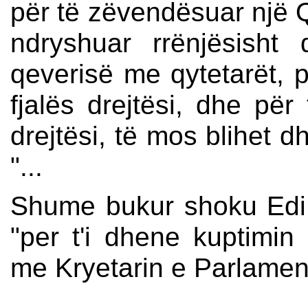
për të zëvendësuar një Qe
ndryshuar rrënjësisht
qeverisë me qytetarët, p
fjalës drejtësi, dhe për 
drejtësi, të mos blihet d
"...
Shume bukur shoku Edi j
"per t'i dhene kuptimin e
me Kryetarin e Parlamenti