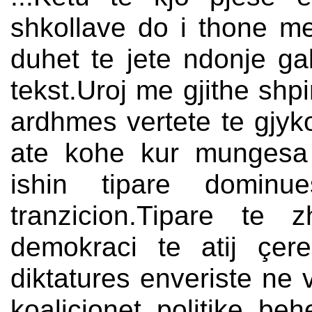
shkollave do i thone me
duhet te jete ndonje ga
tekst.Uroj me gjithe shpi
ardhmes vertete te gjyk
ate kohe kur mungesa e
ishin tipare domin
tranzicion.Tipare te z
demokraci te atij çer
diktatures enveriste ne 
koalicionet politike b