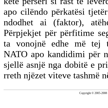
këtë përsëri si rast të leve
apo cilëndo përkatësi tjetër
ndodhet ai (faktor), atëh
Përpjekjet për përfitime se
ta vonojnë edhe më tej t
NATO apo kandidimi për n
sjellë asnjë nga dobitë e pr
rreth njëzet viteve tashmë n
Copyright © 2005-2008 N