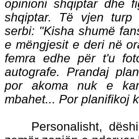
opinioni shqiptar dhe f
shqiptar. Të vjen turp 
serbi: "Kisha shumë fan
e mëngjesit e deri në o
femra edhe për t'u fo
autografe. Prandaj plan
por akoma nuk e kam
mbahet... Por planifikoj
Personalisht, dëshir