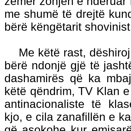
zemër zonjën e nderuar 
me shumë të drejtë kund
bërë këngëtarit shovinis
Me këtë rast, dëshiroj 
bërë ndonjë gjë të jas
dashamirës që ka mbajt
këtë qëndrim, TV Klan e
antinacionaliste të klas
kjo, e cila zanafillën e 
që asokohe kur emisarët