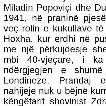
Miladin Popoviçi dhe 
1941, në praninë pjesë
veç rolin e kukullave të
Hoxha, kur erdhi në push
me një përkujdesje she
mbi 40-vjeçare, i ka
ndërgjegjen e shumë 
Londineze. Prandaj e
nahijeje nuk u bëjnë kurr
këngëtarit shovinist Zd