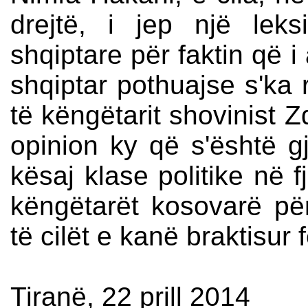
drejtë, i jep një leks
shqiptare për faktin që i
shqiptar pothuajse s'ka 
të këngëtarit shovinist 
opinion ky që s'është g
kësaj klase politike në f
këngëtarët kosovarë për
të cilët e kanë braktisur 
Tiranë, 22 prill 2014