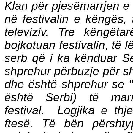
Klan për pjesëmarrjen e 
në festivalin e këngës,
televiziv. Tre këngët
bojkotuan festivalin, të 
serb që i ka kënduar S
shprehur përbuzje për shq
dhe është shprehur se "
është Serbi) të mar
festival. Logjika e th
ftesë. Të bën përsht