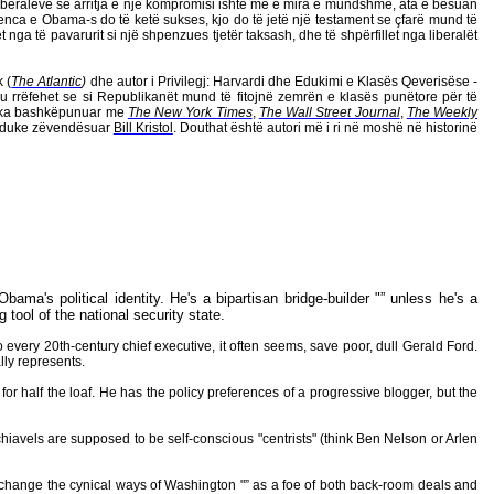
iberalëve se arritja e një kompromisi ishte më e mira e mundshme, ata e besuan
idenca e Obama-s do të ketë sukses, kjo do të jetë një testament se çfarë mund të
t nga të pavarurit si një shpenzues tjetër taksash, dhe të shpërfillet nga liberalët
 (
The Atlantic
)
dhe autor i Privilegj: Harvardi dhe Edukimi e Klasës Qeverisëse -
u rrëfehet se si Republikanët mund të fitojnë zemrën e klasës punëtore për të
 ka bashkëpunuar me
The New York Times
,
The Wall Street Journal
,
The Weekly
 duke zëvendësuar
Bill Kristol
. Douthat është autori më i ri në moshë në historinë
ama's political identity. He's a bipartisan bridge-builder "” unless he's a
 tool of the national security state.
ery 20th-century chief executive, it often seems, save poor, dull Gerald Ford.
lly represents.
or half the loaf. He has the policy preferences of a progressive blogger, but the
hiavels are supposed to be self-conscious "centrists" (think Ben Nelson or Arlen
change the cynical ways of Washington "” as a foe of both back-room deals and