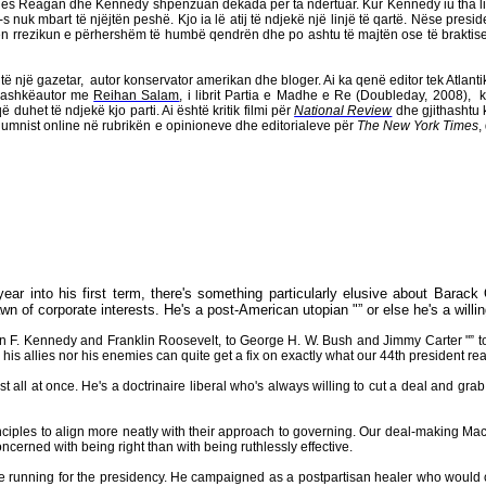
cilës Reagan dhe Kennedy shpenzuan dekada për ta ndërtuar.
Kur Kennedy iu tha l
s nuk mbart të njëjtën peshë. Kjo ia lë atij të ndjekë një linjë të qartë. Nëse pres
atë nën rrezikun e përhershëm të humbë qendrën dhe po ashtu të majtën ose të braktise
ë një gazetar,
autor konservator amerikan dhe bloger. Ai ka qenë editor tek Atlantik
bashkëautor me
Reihan Salam
, i librit Partia e Madhe e Re (Doubleday, 2008),
k
duhet të ndjekë kjo parti. Ai është kritik filmi për
National Review
dhe gjithashtu
 kolumnist online në rubrikën e opinioneve dhe editorialeve për
The New York Times
,
r into his first term, there's something particularly elusive about Barack Ob
n of corporate interests. He's a post-American utopian "” or else he's a willing
 Kennedy and Franklin Roosevelt, to George H. W. Bush and Jimmy Carter "” to ev
his allies nor his enemies can quite get a fix on exactly what our 44th president rea
ll at once. He's a doctrinaire liberal who's always willing to cut a deal and grab f
inciples to align more neatly with their approach to governing. Our deal-making Mac
cerned with being right than with being ruthlessly effective.
e running for the presidency. He campaigned as a postpartisan healer who would 