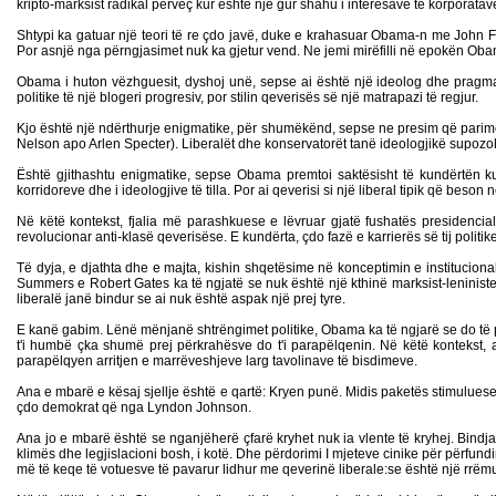
kripto-marksist radikal përveç kur është një gur shahu i interesave të korporata
Shtypi ka gatuar një teori të re çdo javë, duke e krahasuar Obama-n me John F
Por asnjë nga përngjasimet nuk ka gjetur vend. Ne jemi mirëfilli në epokën Obama,
Obama i huton vëzhguesit, dyshoj unë, sepse ai është një ideolog dhe pragmatist
politike të një blogeri progresiv, por stilin qeverisës së një matrapazi të regjur.
Kjo është një ndërthurje enigmatike, për shumëkënd, sepse ne presim që parime
Nelson apo Arlen Specter). Liberalët dhe konservatorët tanë ideologjikë supozoh
Është gjithashtu enigmatike, sepse Obama premtoi saktësisht të kundërtën k
korridoreve dhe i ideologjive të tilla.
Por ai qeverisi si një liberal tipik që beson
Në këtë kontekst, fjalia më parashkuese e lëvruar gjatë fushatës presidencia
revolucionar anti-klasë qeverisëse. E kundërta, çdo fazë e karrierës së tij politik
Të dyja, e djathta dhe e majta, kishin shqetësime në konceptimin e institucional
Summers e Robert Gates ka të ngjatë se nuk është një kthinë marksist-leniniste
liberalë janë bindur se ai nuk është aspak një prej tyre.
E kanë gabim. Lënë mënjanë shtrëngimet politike, Obama ka të ngjarë se do të prir
t'i humbë çka shumë prej përkrahësve do t'i parapëlqenin. Në këtë kontekst, 
parapëlqyen arritjen e marrëveshjeve larg tavolinave të bisdimeve.
Ana e mbarë e kësaj sjellje është e qartë: Kryen punë. Midis paketës stimuluese, 
çdo demokrat që nga Lyndon Johnson.
Ana jo e mbarë është se nganjëherë çfarë kryhet nuk ia vlente të kryhej. Bindja
klimës dhe legjislacioni bosh, i kotë. Dhe përdorimi I mjeteve cinike për përfund
më të keqe të votuesve të pavarur lidhur me qeverinë liberale:se është një rrëmuj