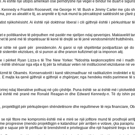
ve. Ai është një utopis amerikan ose përndryshe një vegël e bindur në duart e sigur
. Kennedy e Franklin Roosevelt, me George H. W. Bush e Jimmy Carter me çdo shef t
 por as aleatët e tij, as arqmitë e tij nuk mund ta përcaktojnë saktësisht se çfarë 
 njëkohësisht. Ai është një doktrinar liberal i cili gjithnjë është i përkushtuar 
t e politikanëve të përputhen më pastër me sjelljen ndaj qeverisjes. Makiavelët 
et të jenë më të shqetësuar të kenë të drejtë se të jenë vendosmërisht frutdhënës.
ur ishte në garë për
presidencën. Ai garoi si një shpëtimtar postpartizan që do
 në sistemtin ekzistues, di si punon ai dhe pranon kufizimet që ia imponon atij.
le i përket Ryan Lizza-s të The New Yorker. "Ndoshta keqkonceptimi më i madh rr
e është shënuar nga etja e tij për ta rehatuar veten në institucionet ekzistuese në ve
izmit të Obamës. Konservatorët i kanë stërzmadhuar në radikalizëm instinktet e tij
. E majta ka qenë gjithnjë e gjithnjë e zhgënjyer, nga hendeku midis parimeve të s
ej ndaj liberalëve pothuaj në çdo çështje. Puna është se ai është më i plotvetëdijsh
ai është më pranë me Ronald Reagan-in dhe Edward Kennedy-n. Të dy ishin politi
projektligjit për përkujdesjen shëndetësore dhe regullimeve të reja financiare, Oba
 se një fitore me kompromis është më e mirë se një jofitore mund të prodhojë arri
ime progresive (mendo projektligjin e katandisur për arritjen e votave, çka parapriu
ë e sajuar për të përfituar të brendshmit e privilegjuar dhe një hapësirë tregu e ko