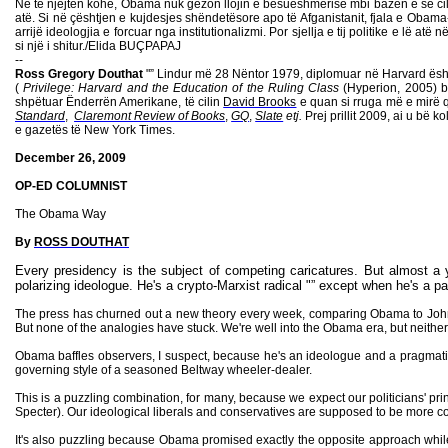
Në të njëjtën kohë, Obama nuk gëzon llojin e besueshmërisë mbi bazën e së 
atë. Si në çështjen e kujdesjes shëndetësore apo të Afganistanit, fjala e Obama-
arrijë ideologjia e forcuar nga institutionalizmi. Por sjellja e tij politike e lë 
si një i shitur./Elida BUÇPAPAJ
--
Ross Gregory Douthat
"” Lindur më 28 Nëntor 1979, diplomuar në Harvard ësht
(
Privilege: Harvard and the Education of the Ruling Class
(Hyperion, 2005) 
shpëtuar Ënderrën Amerikane, të cilin
David Brooks
e quan si rruga më e mirë që 
Standard
,
Claremont Review of Books
,
GQ
,
Slate
etj.
Prej prillit 2009, ai u bë
e gazetës të New York Times.
December 26, 2009
OP-ED COLUMNIST
The Obama Way
By
ROSS DOUTHAT
Every presidency is the subject of competing caricatures. But almost a yea
polarizing ideologue. He's a crypto-Marxist radical "” except when he's a paw
The press has churned out a new theory every week, comparing Obama to John F.
But none of the analogies have stuck. We're well into the Obama era, but neither 
Obama baffles observers, I suspect, because he's an ideologue and a pragmatist a
governing style of a seasoned Beltway wheeler-dealer.
This is a puzzling combination, for many, because we expect our politicians' pr
Specter). Our ideological liberals and conservatives are supposed to be more con
It's also puzzling because Obama promised exactly the opposite approach whil