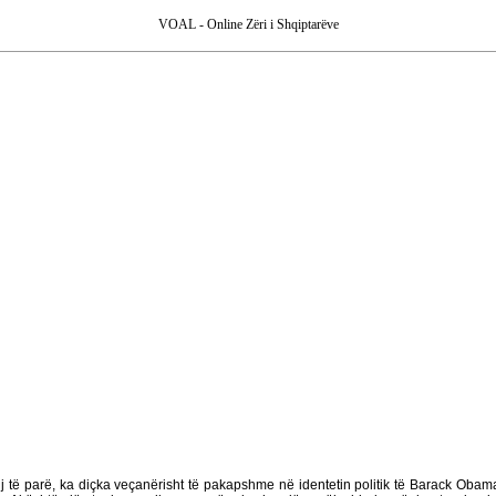
VOAL - Online Zëri i Shqiptarëve
ij të parë, ka diçka veçanërisht të pakapshme në identetin politik të Barack Obama