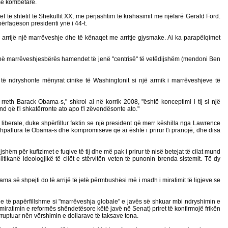
isë kombëtare.
ë shtetit të Shekullit XX, me përjashtim të krahasimit me njëfarë Gerald Ford.
përfaqëson presidenti ynë i 44-t.
të arrijë një marrëveshje dhe të kënaqet me arritje gjysmake. Ai ka parapëlqimet
tanë marrëveshjesbërës hamendet të jenë "centrisë" të vetëdijshëm (mendoni Ben
 të ndryshonte mënyrat cinike të Washingtonit si një armik i marrëveshjeve të
eth Barack Obama-s," shkroi ai në korrik 2008, "është konceptimi i tij si një
nd që t'i shkatërronte ato apo t'i zëvendësonte ato."
 liberale, duke shpërfillur faktin se një president që merr këshilla nga Lawrence
hpallura të Obama-s dhe kompromiseve që ai është i prirur t'i pranojë, dhe disa
ëm për kufizimet e fuqive të tij dhe më pak i prirur të nisë betejat të cilat mund
kanë ideologjikë të cilët e stërvitën veten të punonin brenda sistemit. Të dy
ma së shpejti do të arrijë të jetë përmbushësi më i madh i miratimit të ligjeve se
tje të papërfillshme si "marrëveshja globale" e javës së shkuar mbi ndryshimin e
 miratimin e reformës shëndetësore këtë javë në Senat) priret të konfirmojë frikën
rruptuar nën vërshimin e dollarave të taksave tona.