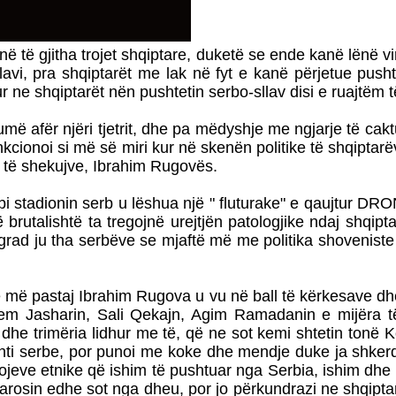
ë të gjitha trojet shqiptare, duketë se ende kanë lënë v
avi, pra shqiptarët me lak në fyt e kanë përjetue push
r ne shqiptarët nën pushtetin serbo-sllav disi e ruajtëm t
 afër njëri tjetrit, dhe pa mëdyshje me ngjarje të caktu
nkcionoi si më së miri kur në skenën politike të shqiptar
u të shekujve, Ibrahim Rugovës.
 stadionin serb u lëshua një " fluturake" e qaujtur DRO
brutalishtë ta tregojnë urejtjën patologjike ndaj shqi
ograd ju tha serbëve se mjaftë më me politika shovenis
 dhe më pastaj Ibrahim Rugova u vu në ball të kërkesave d
dem Jasharin, Sali Qekajn, Agim Ramadanin e mijëra 
dhe trimëria lidhur me të, që ne sot kemi shtetin tonë 
e anti serbe, por punoi me koke dhe mendje duke ja shke
ojeve etnike që ishim të pushtuar nga Serbia, ishim dhe 
rosin edhe sot nga dheu, por jo përkundrazi ne shqiptar