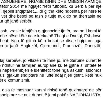
 pijnë uji ASNJËHERE, NGASE ISHIN DHE MBESIN ARMIQË
tor 2014 me ngjajet rreth futbollit, ku Serbia për një
, rjepini shqiptarët.....të gjitha këto ndoshta për herë të
an vet dhe besoi se tash e tutje nuk do na thërrasin ne
ur që janë serbët.
sh, vrasje fëmjësh e gjenocidë tjetër, pra ne i kemi të
e edhe nëse këtë na e kërkojnë Thaqi e Daqiqi, Eshdown
dheut. Nga të gjitha këto besoi se disa shqiptarë nga
rore janë. Anglezët, Gjermanët, Francezët, Danezët,
daj serbëve, jo vllazën të mirë jo, me Serbinë duhet të
 ndritur në familjën europiane ku të gjithë si shtete të
më nepërkëmbjen e identitetit tonë nga askush, sidomos
 gjakun shqiptarë në lufte¨ndaj njëri tjetrit, këtë nuk
ët e komunizmit.
e disa të moshuar karshi rinisë tonë guximtare që për
ura shqiptare se nuk duhet të jemi pakëz NACIONALISTA,