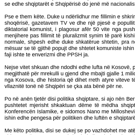
se edhe shqiptarët e Shqipërisë do jenë më nacionalis
Pse e them këte. Duke u ndërlidhur me fillimin e shkr
shoqërisë, gazetavem TV ve dhe një pjesë e popullit s
diktatorial komunist, i plagosur afër 50 vite nga pus
menjihere pas fillimit të pluralizmit synim të parë kis
normale, shpesh edhe duke shkatërue shtetin, pra në 
mësuar se të gjithë popujt dhe shtetet komuniste ishin v
faji ishte te enverizmi dhe PPSH ja.
Nejse vitet shkuan dhe ndodhi edhe lufta në Kosovë, pop
megjithatë për mrekulli u gjend dhe mbajti gjalle 1 mili
nga Kosova, dhe historia që dihet rreth atyre viteve 
vllaznitë tonë në Shqipëri se çka ata bënë për ne.
Po në anën tjetër disi politika shqiptare, si ajo nën Be
pushtetet mjerisht shkaktuan dëme të mëdha shqipt
Konferencën Islamike, e sidomos Nano me Millosheviqi
ishin edhe pengesa për politiken dhe luftën e shqipta
Me këto politika, disi se dukej se po vazhdohet me atë 