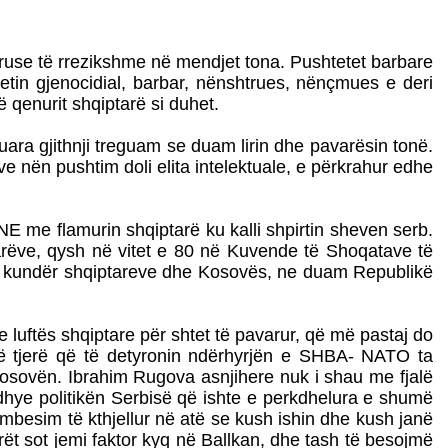
iruse të rrezikshme në mendjet tona. Pushtetet barbare
tetin gjenocidial, barbar, nënshtrues, nënçmues e deri
ë qenurit shqiptarë si duhet.
ara gjithnji treguam se duam lirin dhe pavarësin tonë.
ëve nën pushtim doli elita intelektuale, e përkrahur edhe
NE me flamurin shqiptarë ku kalli shpirtin sheven serb.
ptarëve, qysh në vitet e 80 në Kuvende të Shoqatave të
te kundër shqiptareve dhe Kosovës, ne duam Republikë
he luftës shqiptare për shtet të pavarur, që më pastaj do
të tjerë që të detyronin ndërhyrjën e SHBA- NATO ta
Kosovën. Ibrahim Rugova asnjihere nuk i shau me fjalë
rdhye politikën Serbisë që ishte e perkdhelura e shumë
mbesim të kthjellur në atë se kush ishin dhe kush janë
ët sot jemi faktor kyq në Ballkan, dhe tash të besojmë