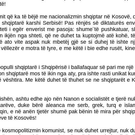
të!
imit që ka të bëjë me nacionalizmin shqiptar në Kosovë, 
hqiptarë karshi Serbisë! Pas rënjës së diktaturës enve
hteti i egër enverist me pasoja: shume¨të pushkatuar, 
hin ikjën nga shteti, që ne duhet ta kuptojmë atë kohë, të
ato vite aspak nuk mbetëj gjë se si duhej të ishte një
ëllezër e motra të tyre, e me këtë i bie edhe rusët, kinez
ulli shqiptarë i Shqipërisë i ballafaquar së pari me një 
on shqiptarë mos të ikin nga aty, pra ishte rasti unikat ku
të vështira. Me këtë duhet të thuhet se ne shqiptarët 
rishën, ashtu edhe ajo nën Nanon e socialistët e tjerë nuk
arëve, duke bërë aleanca me serb, grek, turq e isl
n, e në anën tjetër shumë pak bënin të mira për shqipta
rëve të Kosovës!
kosmopolitizmin komunist, se nuk duhet urrejtur, nuk duh