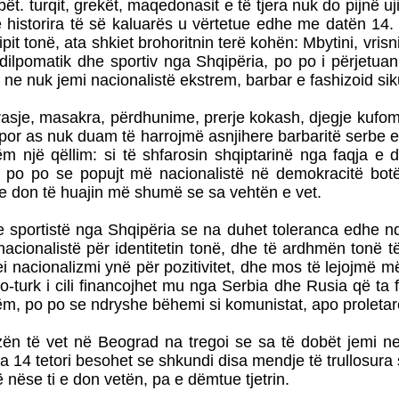
serbët. turqit, grekët, maqedonasit e të tjera nuk do
historira të së kaluarës u vërtetue edhe me datën 14. te
ipit tonë, ata shkiet brohoritnin terë kohën: Mbytini, vrisni
, dilpomatik dhe sportiv nga Shqipëria, po po i përjetu
 ne nuk jemi nacionalistë ekstrem, barbar e fashizoid sik
asje, masakra, përdhunime, prerje kokash, djegje kufoma
, por as nuk duam të harrojmë asnjihere barbaritë serb
 një qëllim: si të shfarosin shqiptarinë nga faqja e 
, po po se popujt më nacionalistë në demokracitë botë
 e don të huajin më shumë se sa vehtën e vet.
 e sportistë nga Shqipëria se na duhet toleranca edhe n
nacionalistë për identitetin tonë, dhe të ardhmën tonë të
i nacionalizmi ynë për pozitivitet, dhe mos të lejojmë 
urk i cili financojhet mu nga Serbia dhe Rusia që ta fusi
ëm, po po se ndryshe bëhemi si komunistat, apo proletar
zën të vet në Beograd na tregoi se sa të dobët jemi n
 pra 14 tetori besohet se shkundi disa mendje të trullos
 nëse ti e don vetën, pa e dëmtue tjetrin.