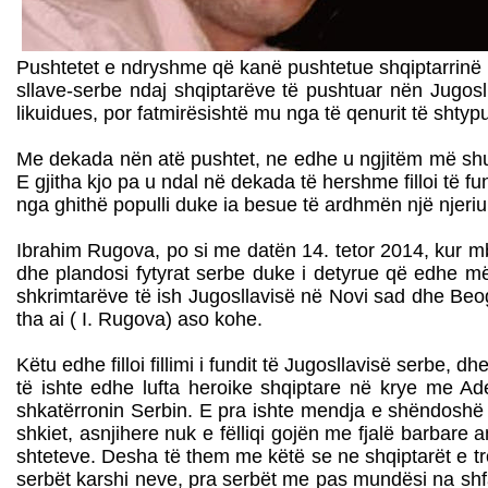
Pushtetet e ndryshme që kanë pushtetue shqiptarrinë n
sllave-serbe ndaj shqiptarëve të pushtuar nën Jugosll
likuidues, por fatmirësishtë mu nga të qenurit të shtypu
Me dekada nën atë pushtet, ne edhe u ngjitëm më shumë
E gjitha kjo pa u ndal në dekada të hershme filloi të fu
nga ghithë populli duke ia besue të ardhmën një njeri
Ibrahim Rugova, po si me datën 14. tetor 2014, kur mbi
dhe plandosi fytyrat serbe duke i detyrue që edhe më 
shkrimtarëve të ish Jugosllavisë në Novi sad dhe Be
tha ai ( I. Rugova) aso kohe.
Këtu edhe filloi fillimi i fundit të Jugosllavisë serbe,
të ishte edhe lufta heroike shqiptare në krye me A
shkatërronin Serbin. E pra ishte mendja e shëndoshë 
shkiet, asnjihere nuk e fëlliqi gojën me fjalë barbar
shteteve. Desha të them me këtë se ne shqiptarët e tr
serbët karshi neve, pra serbët me pas mundësi na shfa