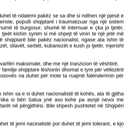
duhet të ndalemi pakëz se sa dhe si ndihen një pjesë e
riste, populli shqiptarë i traumatizuar nga një sistem
shumë të burgosur, shumë të internuar e çka jo tjetër,
 tjeët kishin synim si më shpejt të vinin te një jetë më
 shqiptarë bile pakëz nacionalist, ngase ata ishin të
ët, sllavët, serbët, kubanezët e kush jo tjetër, mjerisht
varfëri maksimale, dhe me një tranzicion të vështirë,
r familje shqiptare lëshonin dhomat e tyre për vëllezërit
e Kosovës na duhet për mote ta ruajmë falënderimin për
 ishin sa e si duhet nacionalistë të kohës, ata të gjitha
amika si bëri Salua ynë aso kohe pa asnjë nevoi me
rët në përgjithësi. Bile shpesh pushtetet në Shqipëri
et të jemi nacinalistë por duhet të jemi tolerant, e kjo