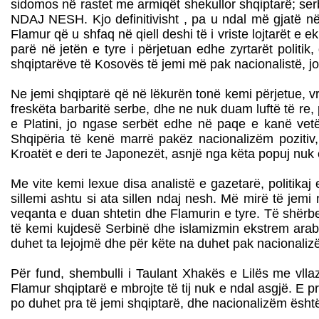
sidomos në rastet me armiqët shekullor shqiptarë; 
NDAJ NESH. Kjo definitivisht , pa u ndal më gjatë në 
Flamur që u shfaq në qiell deshi të i vriste lojtarët e ek
parë në jetën e tyre i përjetuan edhe zyrtarët politik
shqiptarëve të Kosovës të jemi më pak nacionalistë, jo
Ne jemi shqiptarë që në lëkurën tonë kemi përjetue, vr
freskëta barbaritë serbe, dhe ne nuk duam luftë të re
e Platini, jo ngase serbët edhe në paqe e kanë vetëm
Shqipëria të kenë marrë pakëz nacionalizëm pozitiv
Kroatët e deri te Japonezët, asnjë nga këta popuj nuk
Me vite kemi lexue disa analistë e gazetarë, politikaj
sillemi ashtu si ata sillen ndaj nesh. Më mirë të jemi 
veqanta e duan shtetin dhe Flamurin e tyre. Të shërbe
të kemi kujdesë Serbinë dhe islamizmin ekstrem arabo-t
duhet ta lejojmë dhe për këte na duhet pak nacionaliz
Për fund, shembulli i Taulant Xhakës e Lilës me vlla
Flamur shqiptarë e mbrojte të tij nuk e ndal asgjë. E
po duhet pra të jemi shqiptarë, dhe nacionalizëm është