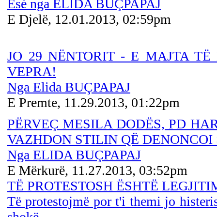
Esé nga ELIDA BUÇPAPAJ
E Djelë, 12.01.2013, 02:59pm
JO 29 NËNTORIT - E MAJTA T
VEPRA!
Nga Elida BUÇPAPAJ
E Premte, 11.29.2013, 01:22pm
PËRVEÇ MESILA DODËS, PD HA
VAZHDON STILIN QË DENONCOI 
Nga ELIDA BUÇPAPAJ
E Mërkurë, 11.27.2013, 03:52pm
TË PROTESTOSH ËSHTË LEGJITIM
Të protestojmë por t'i themi jo hister
shokë