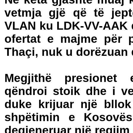
vetmja gjë që të jept
VLAN ku LDK-VV-AAK d
ofertat e majme për 
Thaçi, nuk u dorëzuan
Megjithë presionet 
qëndroi stoik dhe i v
duke krijuar një bll
shpëtimin e Kosovës
degjeneruar një regjim