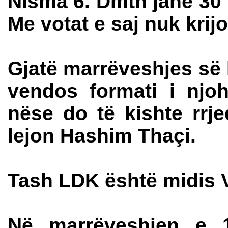
Nisma 6. Dmth janë 30 m
Me votat e saj nuk krij
Gjatë marrëveshjes së k
vendos formati i njo
nëse do të kishte rrje
lejon Hashim Thaçi.
Tash LDK është midis 
Në marrëveshjen e 