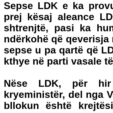
Sepse LDK e ka prov
prej kësaj aleance L
shtrenjtë, pasi ka hu
ndërkohë që qeverisja 
sepse u pa qartë që LD
kthye në parti vasale t
Nëse LDK, për hir
kryeministër, del nga 
bllokun është krejtë