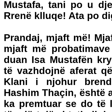
Mustafa, tani po u dj
Rrenë klluqe! Ata po d
Prandaj, mjaft më! Mja
mjaft më probatimave
duan Isa Mustafën kry
të vazhdojnë aferat 
Klani i njohur bren
Hashim Thaçin, është 
ka premtuar se do të 