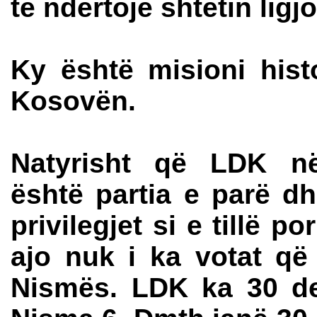
të ndërtojë shtetin ligjo
Ky është misioni hist
Kosovën.
Natyrisht që LDK në 
është partia e parë dh
privilegjet si e tillë p
ajo nuk i ka votat q
Nismës. LDK ka 30 d