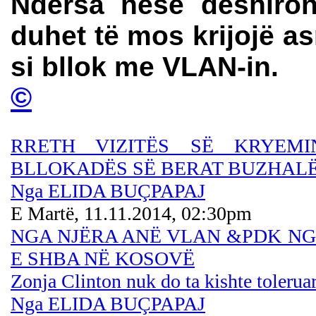
Ndërsa nëse dëshiron
duhet të mos krijojë as
si bllok me VLAN-in.
©
RRETH VIZITËS SË KRYEM
BLLOKADËS SË BERAT BUZHAL
Nga ELIDA BUÇPAPAJ
E Martë, 11.11.2014, 02:30pm
NGA NJËRA ANË VLAN &PDK N
E SHBA NË KOSOVË
Zonja Clinton nuk do ta kishte toleruar
Nga ELIDA BUÇPAPAJ