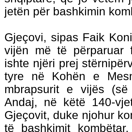
jetën për bashkimin kom
Gjeçovi, sipas Faik Koni
vijën më të përparuar f
ishte njëri prej stërnipë
tyre në Kohën e Mesm
mbrapsurit e vijës (së
Andaj, në këtë 140-vjet
Gjeçovit, duke njohur kon
të bashkimit kombëtar