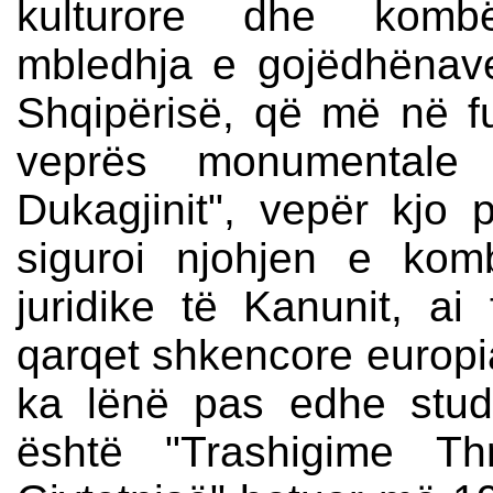
kulturore dhe kombët
mbledhja e gojëdhënav
Shqipërisë, që më në f
veprës monumentale 
Dukagjinit", vepër kjo 
siguroi njohjen e komb
juridike të Kanunit, ai
qarqet shkencore europi
ka lënë pas edhe stud
është "Trashigime Thr