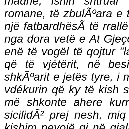
madhe, ishin shtruar 
romane, të zbulÃºara e 
një fatbardhësÃ­ të rral
nga dora vetë e At Gjeç
enë të vogël të qojtur "
që të vjétërit, në be
shkÃºarit e jetës tyre, i
vdékurin që ky të kish s
më shkonte ahere kur
sicilidÃ² prej nesh, miq
kishim nevojë qi në gjal