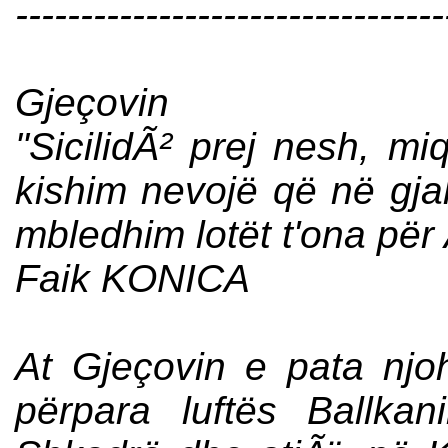
---------------------------------
Ca Kujt
Gjeçovin
"SicilidÃ² prej nesh, mi
kishim nevojë që në gjal
mbledhim lotët t'ona për
Faik KONICA
At Gjeçovin e pata njo
përpara luftës Ballk