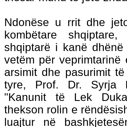
Ndonëse u rrit dhe jeto
kombëtare shqiptare,
shqiptarë i kanë dhënë k
vetëm për veprimtarinë e
arsimit dhe pasurimit të 
tyre, Prof. Dr. Syrja
"Kanunit të Lek Dukag
thekson rolin e rëndësis
luajtur në bashkjetes