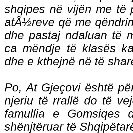
shqipes në vijën me të p
atÃ½reve që me qëndri
dhe pastaj ndaluan të m
ca mëndje të klasës ka
dhe e kthejnë në të sharë
Po, At Gjeçovi është për
njeriu të rrallë do të ve
famullia e Gomsiqes 
shënjtëruar të Shqipëtar