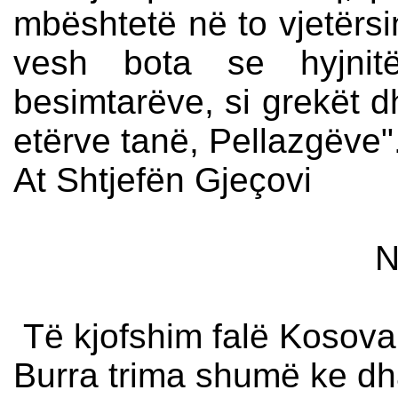
mbështetë në to vjetërsi
vesh bota se hyjnitë
besimtarëve, si grekët dh
etërve tanë, Pellazgëve"
At Shtjefën Gjeçovi
Nga Frank 
Të kjofshim falë Kosov
Burra trima shumë ke d