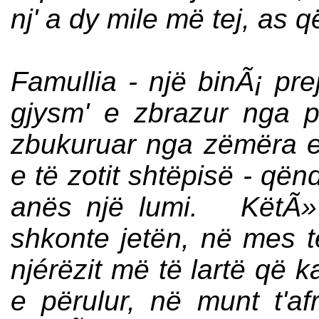
nj' a dy mile më tej, as q
Famullia - një binÃ¡ prej
gjysm' e zbrazur nga 
zbukuruar nga zëmëra 
e të zotit shtëpisë - qën
anës një lumi. KëtÃ»
shkonte jetën, në mes t
njérëzit më të lartë që k
e përulur, në munt t'afr