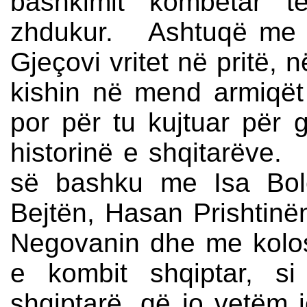
bashkimit kombëtar të
zhdukur. Ashtuqë me 
Gjeçovi vritet në pritë, 
kishin në mend armiqët 
por për tu kujtuar për 
historinë e shqitarëve. 
së bashku me Isa Bole
Bejtën, Hasan Prishtinë
Negovanin dhe me kolosat
e kombit shqiptar, si 
shqiptarë, që jo vetëm 