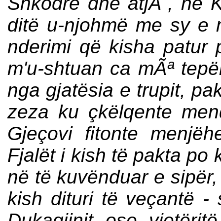
Shkodrë dhe atjÃ¨, në K
ditë u-njohmë me sy e m
nderimi që kisha patur 
m'u-shtuan ca mÃª tep
nga gjatësia e trupit, pa
zeza ku çkëlqente men
Gjeçovi fitonte menjë
Fjalët i kish të pakta p
në të kuvënduar e sipër, 
kish dituri të veçantë -
Dukagjinit ose vjetëri