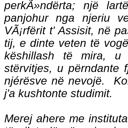
perkÃ»ndërta; një lart
panjohur nga njeriu vet
VÃ¡rfërit t' Assisit, në 
tij, e dinte veten të vog
këshillash të mira, u 
stërvitjes, u përndante 
njérësve në nevojë. Koh
j'a kushtonte studimit.
Merej ahere me instituta