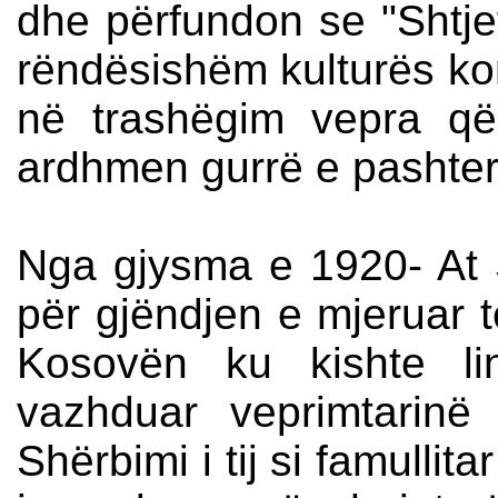
dhe përfundon se "Shtjef
rëndësishëm kulturës k
në trashëgim vepra q
ardhmen gurrë e pashter
Nga gjysma e 1920- At S
për gjëndjen e mjeruar 
Kosovën ku kishte li
vazhduar veprimtarinë 
Shërbimi i tij si famullit