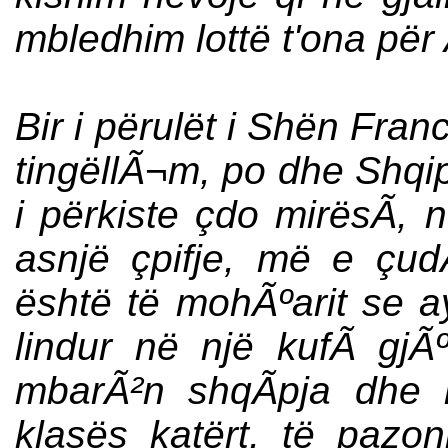
mbledhim lottë t'ona për 
Bir i përulët i Shën Franc
tingëllÃ¬m, po dhe Shqipë
i përkiste çdo mirësÃ­, 
asnjë çpifje, më e çud
është të mohÃºarit se a
lindur në një kufÃ­ gjÃ
mbarÃ²n shqÃ­pja dhe n
klasës katërt, të pazon