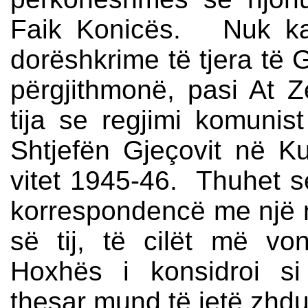
Faik Konicës. Nuk ka
dorëshkrime të tjera të 
përgjithmonë, pasi At Z
tija se regjimi komunist
Shtjefën Gjeçovit në 
vitet 1945-46. Thuhet se
korrespondencë me një n
së tij, të cilët më vo
Hoxhës i konsidroi si
thesar mund të jetë zhd