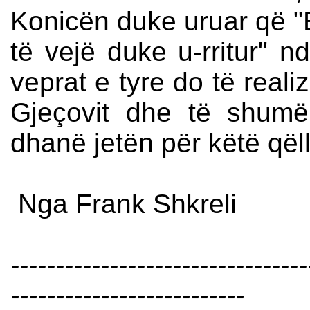
Konicën duke uruar që "Em
të vejë duke u-rritur" n
veprat e tyre do të real
Gjeçovit dhe të shumë 
dhanë jetën për këtë qël
Nga Frank Shkreli
---------------------------------
--------------------------