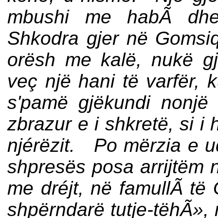
mbushi me habÃ­ dhe
Shkodra gjer në Gomsiqe
orësh me kalë, nukë gj
veç një hani të varfër, 
s'pamë gjëkundi nonjë 
zbrazur e i shkretë, si 
njérëzit. Po mërzia e ud
shpresës posa arrijtëm 
me dréjt, në famullÃ­ të
shpërndarë tutje-tëhÃ», 