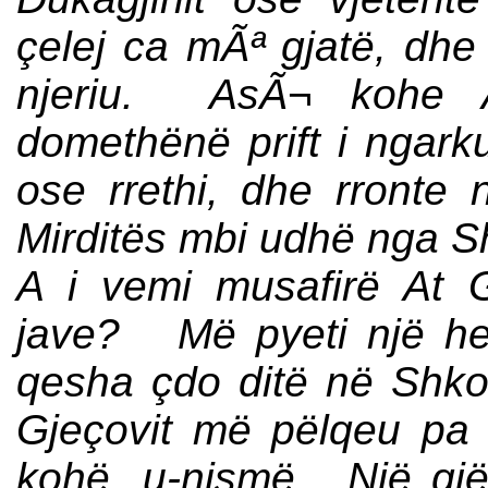
çelej ca mÃª gjatë, dhe
njeriu. AsÃ¬ kohe At
domethënë prift i ngark
ose rrethi, dhe rronte 
Mirditës mbi udhë nga S
A i vemi musafirë At G
jave? Më pyeti një her
qesha çdo ditë në Shko
Gjeçovit më pëlqeu p
kohë, u-nismë. Një gj