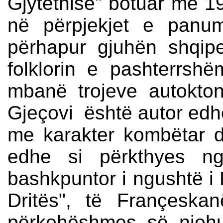
Gjytetnisë" botuar më 1
në përpjekjet e panum
përhapur gjuhën shqip
folklorin e pashterrsh
mbanë trojeve autokton
Gjeçovi është autor edhe
me karakter kombëtar d
edhe si përkthyes n
bashkpuntor i ngushtë i 
Dritës", të Françesk
përkohëshmes së njohu