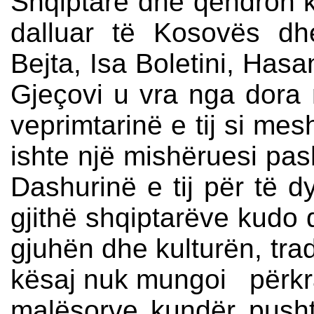
Shqiptare dhe qëndron k
dalluar të Kosovës dh
Bejta, Isa Boletini, Hasa
Gjeçovi u vra nga dora m
veprimtarinë e tij si mes
ishte një mishëruesi pash
Dashurinë e tij për të dy
gjithë shqiptarëve kudo
gjuhën dhe kulturën, tra
kësaj nuk mungoi përkrah
malësorve kundër pusht