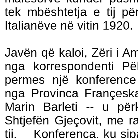
tek mbështetja e tij për
Italianëve në vitin 1920.
Javën që kaloi, Zëri i A
nga korrespondenti P
permes një konference
nga Provinca Françeska
Marin Barleti -- u pë
Shtjefën Gjeçovit, me ra
tij. Konferenca, ku si