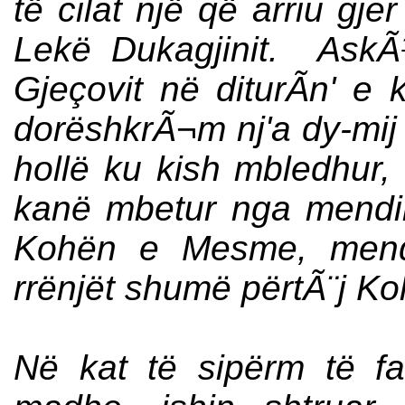
të cilat një që arriu gje
Lekë Dukagjinit. AskÃ¹
Gjeçovit në diturÃ­n' e 
dorëshkrÃ¬m nj'a dy-mij 
hollë ku kish mbledhur, r
kanë mbetur nga mendim
Kohën e Mesme, mendi
rrënjët shumë përtÃ¨j K
Në kat të sipërm të fa