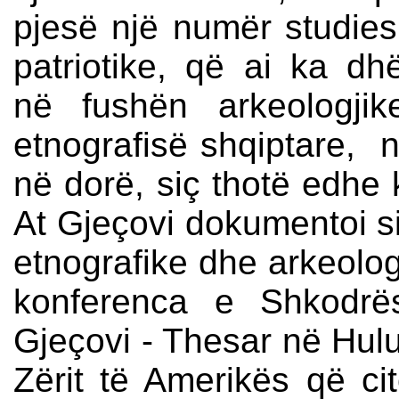
pjesë një numër studiesi
patriotike, që ai ka d
në fushën arkeologjik
etnografisë shqiptare, 
në dorë, siç thotë edhe 
At Gjeçovi dokumentoi si 
etnografike dhe arkeolog
konferenca e Shkodrës
Gjeçovi - Thesar në Hulu
Zërit të Amerikës që ci