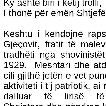
Ky ashtë biri i këtij trolli,
I thonë për emën Shtjefë
Kështu i këndojnë rap
Gjeçovit, fratit të male
tradhëti nga shovinist
1929. Meshtari dhe atdh
cili gjithë jetën e vet p
aktiviteti i tij patriotik,
dalluar të lirisë t