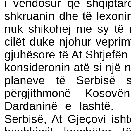
i vendosur që shqipta
shkruanin dhe të lexoni
nuk shikohej me sy të m
cilët duke njohur veprim
gjuhësore të At Shtjefën 
konsideronin atë si një 
planeve të Serbisë s
përgjithmonë Kosovë
Dardaninë e lashtë. 
Serbisë, At Gjeçovi ish