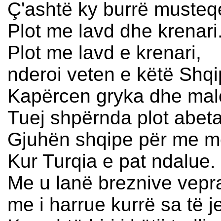
Ç'ashtë ky burrë musteq
Plot me lavd dhe krenari
Plot me lavd e krenari,
nderoi veten e këtë Shqip
Kapërcen gryka dhe mal
Tuej shpërnda plot abeta
Gjuhën shqipe për me 
Kur Turqia e pat ndalue.
Me u lanë breznive vepr
me i harrue kurrë sa të je