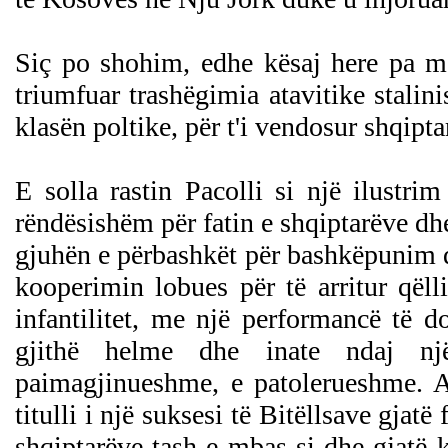
Siç po shohim, edhe kësaj here pa ma
triumfuar trashëgimia atavitike stalin
klasën poltike, për t'i vendosur shqiptarë
E solla rastin Pacolli si një ilustr
rëndësishëm për fatin e shqiptarëve dhe
gjuhën e përbashkët për bashkëpunim dhe
kooperimin lobues për të arritur qël
infantilitet, me një performancë të d
gjithë helme dhe inate ndaj një
paimagjinueshme, e patolerueshme. Al
titulli i një suksesi të Bitëllsave gjatë
shqiptarëve tash e mbas si dhe gjatë 