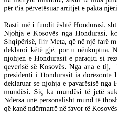
për t'ia përvetësuar arritjet e pakta njëri-
Rasti më i fundit është Hondurasi, sht
Njohja e Kosovës nga Hondurasi, koi
Shqipërisë, Ilir Meta, që në një farë më
deklaroi këtë gjë, por u nënkuptua. 
njohjen e Hondurasit e paraqiti si re
qeverisë së Kosovës. Nga ana e tij, 
presidenti i Hondurasit ia dorëzonte 
deklaruar se njohja e pavarësisë nga H
mundësi. Siç ka mundësi të jetë suk
Ndërsa unë personalisht mund të thosh
që kanë ndërmarrë në favor të Kosov