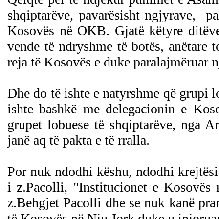
shqiptarëve, pavarësisht ngjyrave, pa
Kosovës në OKB. Gjatë këtyre ditëve
vende të ndryshme të botës, anëtare 
reja të Kosovës e duke paralajmëruar n
Dhe do të ishte e natyrshme që grupi lo
ishte bashkë me delegacionin e Koso
grupet lobuese të shqiptarëve, nga A
janë aq të pakta e të rralla.
Por nuk ndodhi këshu, ndodhi krejtësi
i z.Pacolli, "Institucionet e Kosovës
z.Behgjet Pacolli dhe se nuk kanë pranu
të Kosovës në Nju Jork duke u injorua