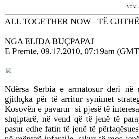
VOAL - 
ALL TOGETHER NOW - TË GJITHË
NGA ELIDA BUÇPAPAJ
E Premte, 09.17.2010, 07:19am (GMT
Ndërsa Serbia e armatosur deri në
gjithçka për të arritur synimet strat
Kosovën e pavarur si pjesë të interesa
shqiptarë, në vend që të jenë të para
pasur edhe fatin të jenë të përfaqësues
në mënyrë infantile, sikur të mos je