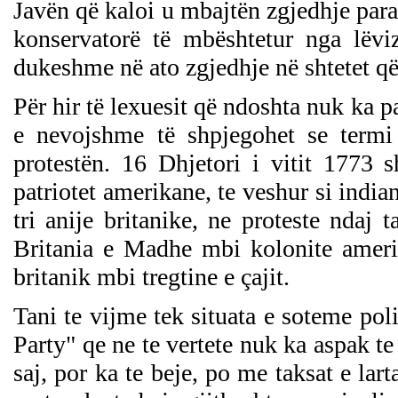
Javën që kaloi u mbajtën zgjedhje para
konservatorë të mbështetur nga lëviz
dukeshme në ato zgjedhje në shtetet që 
Për hir të lexuesit që ndoshta nuk ka p
e nevojshme të shpjegohet se term
protestën. 16 Dhjetori i vitit 1773 
patriotet amerikane, te veshur si indi
tri anije britanike, ne proteste ndaj
Britania e Madhe mbi kolonite ameri
britanik mbi tregtine e çajit.
Tani te vijme tek situata e soteme po
Party" qe ne te vertete nuk ka aspak t
saj, por ka te beje, po me taksat e la