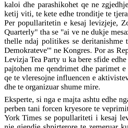
kaloi dhe parashikohet qe ne zgjedhj
ketij viti, te kete edhe tronditje te tje
Per popullaritetin e kesaj levizjeje, 
Quarterly" tha se "ai ve ne dukje mesa
thelle ndaj politikes se deritanishme
Demokrateve"' ne Kongres. Por as Repu
Levizja Tea Party u ka bere sfide edh
pajtohen me qendrimet dhe parimet e k
qe te vleresojne influencen e aktiviste
dhe te organizuar shume mire.
Eksperte, si nga e majta ashtu edhe nga
perben tani forcen kryesore te veprim
York Times se popullariteti i kesaj lev
nje gjendje shpirterore te zemeruar ku