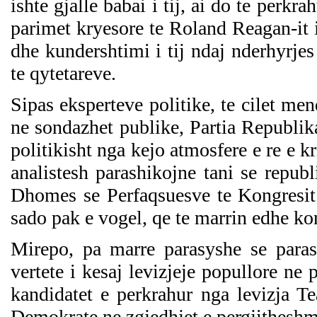
ishte gjalle babai i tij, ai do te perkra
parimet kryesore te Roland Reagan-it is
dhe kundershtimi i tij ndaj nderhyrjes
te qytetareve.
Sipas eksperteve politike, te cilet me
ne sondazhet publike, Partia Republika
politikisht nga kejo atmosfere e re e kr
analistesh parashikojne tani se repub
Dhomes se Perfaqsuesve te Kongresit
sado pak e vogel, qe te marrin edhe kon
Mirepo, pa marre parasyshe se paras
vertete i kesaj levizjeje popullore ne
kandidatet e perkrahur nga levizja T
Demokrate ne zgjedhjet e pergjithesh