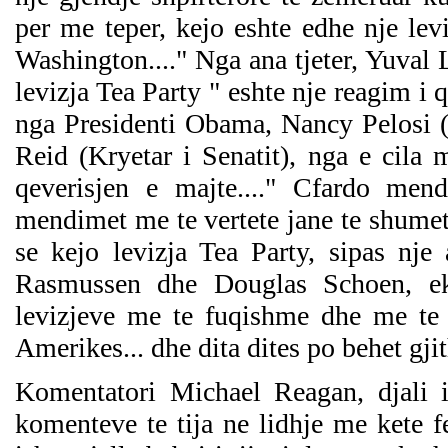
per me teper, kejo eshte edhe nje lev
Washington...." Nga ana tjeter, Yuval
levizja Tea Party " eshte nje reagim i q
nga Presidenti Obama, Nancy Pelosi 
Reid (Kryetar i Senatit), nga e cila 
qeverisjen e majte...." Cfardo mend
mendimet me te vertete jane te shumeta
se kejo levizja Tea Party, sipas nje
Rasmussen dhe Douglas Schoen, eksp
levizjeve me te fuqishme dhe me te j
Amerikes... dhe dita dites po behet gjit
Komentatori Michael Reagan, djali i
komenteve te tija ne lidhje me kete f