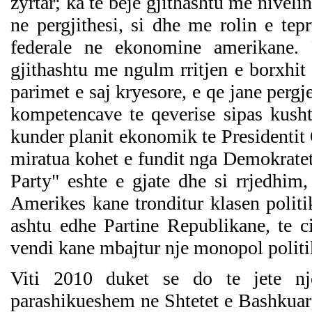
zyrtar; ka te beje gjithashtu me nivel
ne pergjithesi, si dhe me rolin e tepr
federale ne ekonomine amerikane. P
gjithashtu me ngulm rritjen e borxhit
parimet e saj kryesore, e qe jane pergj
kompetencave te qeverise sipas kushtet
kunder planit ekonomik te Presidentit
miratua kohet e fundit nga Demokratet
Party" eshte e gjate dhe si rrjedhim
Amerikes kane tronditur klasen politi
ashtu edhe Partine Republikane, te cil
vendi kane mbajtur nje monopol politik
Viti 2010 duket se do te jete nj
parashikueshem ne Shtetet e Bashkuara