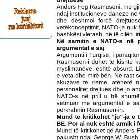
Anders Fog Rasmuseni, me gjith
ndaj institucioneve daneze në 
dhe dëshmoi forcë drejtuese
vetëkonceptimit, NATO-ja nuk 
bashkësi vlerash, në të cilën lir
Në samitin e NATO-s në p
argumentat e saj
Argumenti i Turqisë, i paraqit
Rasmusen-i duhet të kishte kër
myslimanëve, është absurd. Li
e veta dhe mirë bën. Në rast se
akuzave të rreme, atëherë n
personalitet drejtues dhe jo ana
NATO-s në prill u bë shumë 
vetmuar me argumentat e saj.
përkrahnin Rasmusen-in.
Mund të kritikohet "jo"-ja e t
BE. Por ai nuk është armik i 
Mund të kritikohet që Anders 
pakusht ndaj George W. Bush d