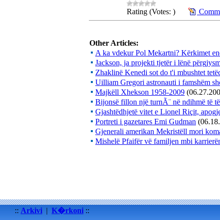
Rating (Votes: )
Commen
Other Articles:
A ka vdekur Pol Mekartni? Kërkimet e
Jackson, ja projekti tjetër i lënë përgjys
Zhaklinë Kenedi sot do t'i mbushtet tetëd
Uilliam Gregori astronauti i famshëm sh
Majkëll Xhekson 1958-2009
(06.27.20
Bijonsë fillon një turnÃ¨ në ndihmë të t
Gjashtëdhjetë vitet e Lionel Riçit, apogje
Portreti i gazetares Emi Gudman
(06.18
Gjenerali amerikan Mekristëll mori kom
Mishelë Pfaifër vë familjen mbi karrierë
::
Arkivi
|
K�rkoni
::