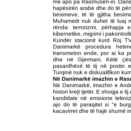
me apo pa Rasmusen-in. Danez
hapësirën arabe dhe do të përsë
besimeve, të të gjitha besime
Muhametit nuk duhet të luaj m
rënda: terrorizmi, përhapja 
kibernetike, migrimi i pakontro
Kundër stacionit kurd Roj T
Danimarkë procedura hetim
transmeton ende, por ai ka p
dhe në Gjermani. Këtë çësh
pasardhësit të tij në postin 
Turqinë nuk e diskualifikon kur
Në Danimarkë imazhin e Ras
Në Danimarkë, imazhin e And
histori krejt tjetër. E shoqja e 
kandidate në emisione televiz
ajo do të paraqitet si "e burg
kacavirret dhe të hajë shumë 