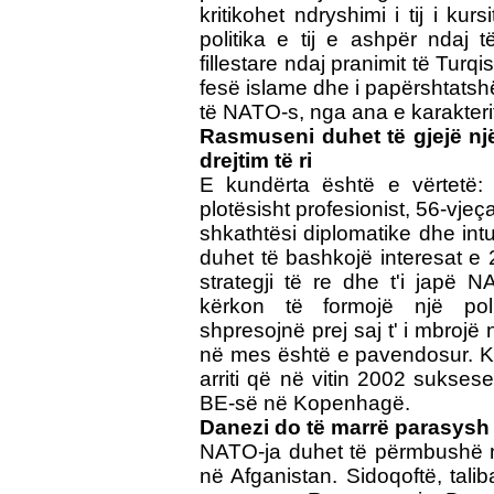
kritikohet ndryshimi i tij i k
politika e tij e ashpër ndaj t
fillestare ndaj pranimit të Turq
fesë islame dhe i papërshtatsh
të NATO-s, nga ana e karakter
Rasmuseni duhet të gjejë një 
drejtim të ri
E kundërta është e vërtetë: 
plotësisht profesionist, 56-vjeç
shkathtësi diplomatike dhe intui
duhet të bashkojë interesat e 
strategji të re dhe t'i japë 
kërkon të formojë një polic
shpresojnë prej saj t' i mbroj
në mes është e pavendosur. Këto
arriti që në vitin 2002 sukses
BE-së në Kopenhagë.
Danezi do të marrë parasysh
NATO-ja duhet të përmbushë në
në Afganistan. Sidoqoftë, tali