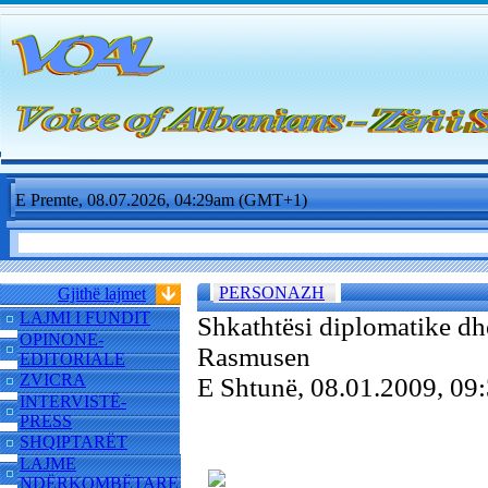
E Premte, 08.07.2026, 04:29am (GMT+1)
PERSONAZH
Gjithë lajmet
LAJMI I FUNDIT
Shkathtësi diplomatike dh
OPINONE-
Rasmusen
EDITORIALE
ZVICRA
E Shtunë, 08.01.2009, 0
INTERVISTË-
PRESS
SHQIPTARËT
LAJME
NDËRKOMBËTARE