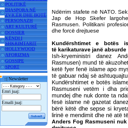
POLITIKË
DIASPORA NË
Ndërrim stafete në NATO. Sekr
ZVICËR DHE BOTË
Jap de Hop Skefer largohet
PERSONAZH
Rasmusen. Politikani profesio
ART KULTURË
dhe forcë drejtuese
DOSSIER
KËNDI I
Kundërshtimet e botës i
SHKRIMTARIT
HOLLYWOOD
të karikaturave janë absurde
AFORIZMA
Ish-kryeministri danez 
GOSSIPE
Rasmusen) mund të akuzohet p
SPORT
ketë fyer fenë islame apo my
të gabuar ndaj së ashtuquajtur
::| Newsletter
Kundërshtimet e botës islame
Rasmuseni vetëm i dha priori
Emri juaj:
mundej dhe nuk donte ta ndalo
fesë islame në gazetat danez
Emaili juaj:
bërë këtë dhe sepse si kryet
lirinë e mendimit dhe në atë të
Anders Fog Rasmuseni nuk u
drejtuese