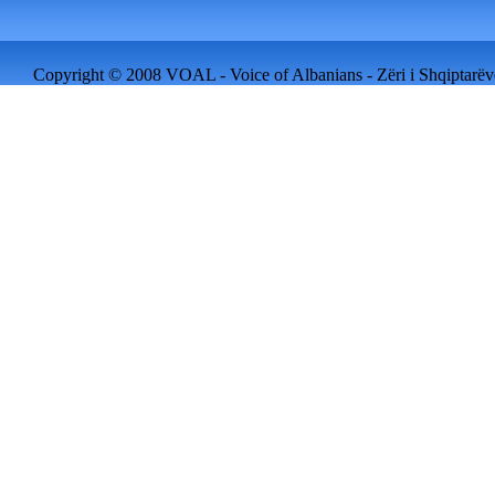
Copyright © 2008 VOAL - Voice of Albanians - Zëri i Shqiptarëve 