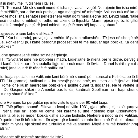
 ju njeriu më i fuqishëm i Italisë.
 "Kurrsesi. Më së shumti mund të isha një vasal i vogël.
Në rajonin tim isha mirë
të mirëfilltë, por edhe nuk pushoja nga mëngjesi në mbrëmje. Askush nuk më ka 
 Po të mos isha senator i përjetëshëm votat do t'i merrja edhe sot. Lëvizi mjaft, rral
jesë në shumë mbledhje, edhe në takime të thjeshta. Marrin pjesë njerëz të çiltër
ht më informojnë për çfarë jemi mbledhur, që të mos bëj hapa të gabuar."
 gjyqësore janë kohë e shkuar?
 "Kur i rimendoj, provoj një zemërim të pakontrollueshëm. Të jesh në shenjë për
le. Por kështu jo. I kanë përdorur proceset për të më larguar nga politika. Ka qen
litikës."
 dhe qeveria janë edhe sot në përplasje.
 "Gjyqtarët janë një problem i madh. Ligjet janë të njëjta për të gjithë, përveç 
i kanë të shkruar në shpatulla ligjet dhe nuk mund të lëvizin. Duhet fshirë rrymat
tet) janë lojtarë të rëndë të politizuar."
et tuaja speciale me Vatikanin keni bërë më shumë për interesat e Kishës apo të It
 "Ju garantoj, Vatikani nuk ka nevojë për ndihmë, as timen as të tjerëve. Naty
Romë dhe kush merret me politikën e jashte duhet ta llogarisë. Në të vërtetë 
r De Gasperi shkoi në Amerikë pas luftës, kardinali Spellman na i hapi shumë
n me sy shumë të keq."
e Romano ka përgatitur një intervistë të gjatë për 90 vitet tuaja.
 "Më pëlqen shumë. Fillova ta lexoj në vitin 1931, gjatë përndjekjes së qarqev
e. Nëna ime m'i jepte 40 centë për karamele, unë ndërkaq blija Osservato
ezik ta blije, se nëpër kioska kishte spiunë fashistë. Njëherë u ndodha në Vatikan
të qante dhe të bërtiste kundër atyre që e kundërshtonin firmën në Paktet Laterane
t shënimi ynë). Ajo skenë me turbulloi e më kalamendi. Miqtë e mi më fshehën pra
fshi."
pëlqente një reformë presidencialiste?