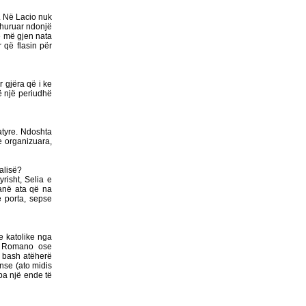
NJË ITINERAR
. Në Lacio nuk
TRONDITËS
dhuruar ndonjë
POETIKShaip Beqiri: Hidra
lë më gjen nata
e mllefit / Hydra des Zorns,
 që flasin për
Limmat Verlag, 2014,
ZÃ¼richNga ADEM
GASHI
 gjëra që i ke
ë një periudhë
PAUL GAUGUIN - NJË
UDHËTIM DREJT
VENDEVE
atyre. Ndoshta
IDILIKEEkspozita e
 e organizuara,
Fondation Beyeler propozon
një nga ngjarjet kulturore
alisë?
pikante të vitit 2015
risht, Selia e
janë ata që na
PërkujtimMARIAN TUNAJ
 porta, sepse
- VEPRIMTAR I SHQUAR
PËR LIRINË DHE
PAVARËSINË E
e katolike nga
KOSOVËS
re Romano ose
, bash atëherë
Ohridsky - UASHINGTONI
nse (ato midis
BLLOKON LLOGARITË
pa një ende të
DHE PRONAT E
POLITIKANËVE