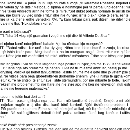
ur në Romë më 14 janar 1919. Një dhuratë e vogël, tri karamele Rossana, ndjehet mi
ha vetëm dy në ditë." Metoda, disiplina e ndihmojnë për ta përballur pleqërinë: "K
" Në takim Andreotti arrin në formë të mirë.
"Sot duket pothua normale të arrish k
ë, një burrë 30 vjeç ishte i rritur dhe një 40 vjeç ishte plak." Kohë të tjera, është v
irë ia ka thënë edhe Benedikti XVI. "E kam takuar para pak ditësh, në ditëlind
rua e më tha: "Nuk plakesh kurrë."
 parë e jetës suaj?
 "Isha 14 vjeç, një gramafon i vogël me një disk të Vittorio De Sica."
i njohur kurrë ndonjëherë babain. A ju ka rënduar kjo mungesë?
: "Babai vdiste kur unë isha dy vjeç. Nëna ime ishte shumë e zonja, ka rritur
s që ishin katër pare. Megjithatë nuk na ka munguar asgjë. Jemi rritur me njëfar
ukur. Nëse jeta më vonë sillet më mirë, atëherë mësohesh.
Edhe sot e kësaj dite jam
mtuar gruas Livia se do të largoheni nga politika 60 vjeç, pra më 1979. Kanë kaluar
 "Janë nga ato premtime që bëhen. Livia në fillim është ankzuar, pastaj jo më. 
dryshoj. Politika që bëhet tani, gjithsesi, është shumë më e qetë dhe jo vetëm pse
. Në vitet e para bëja globetrotter-in (bohemin- shënimi ynë), i njihja të gjitha kom
jetur kurrë në shtëpi të shtunave. Ishte stërmundim, por më mbante të fortë.
Takim
rekesh me problemet mbi një harë, në një zyrë apo më keq në televizion, nuk është
aj në një teoremë matematike."
aqur me jetën tuaj deri tani?
: "Kam pasur gjithçka nga jeta. Kam një familje të thjeshtë, fëmijët e mi bëj
ka ndjekur rrugën e tij dhe disa kanë bërë karrierë. Njëri është nënpresident 
.
Për punën nuk qahem. Edhe sot më kërkojnë artikuj, më ftojnë nëpër mbledhje 
ione. Në sallë gjithsesi debati është paksa uniform. Janë larg kohët e Luftës
ha."
ikë është bërë president një zezak...
 "Një hop historik. Gjithsesi më vjen keq që më duhet ta nënvizoj aspektin racor