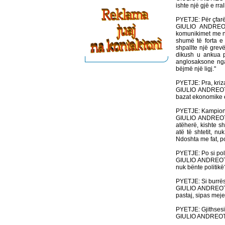
ishte një gjë e rral
PYETJE: Për çfarë
GIULIO ANDREOTT
komunikimet me nje
shumë të forta e 
shpallte një grevë
dikush u ankua 
anglosaksone nga 
bëjmë një ligj."
PYETJE: Pra, kriza
GIULIO ANDREOTTI:
bazat ekonomike e
PYETJE: Kampioni i
GIULIO ANDREOTTI
atëherë, kishte s
atë të shtetit, n
Ndoshta me fat, por
PYETJE: Po si pol
GIULIO ANDREOTTI:
nuk bënte politikë
PYETJE: Si burrës
GIULIO ANDREOTTI:
pastaj, sipas meje
PYETJE: Gjithsesi 
GIULIO ANDREOTT