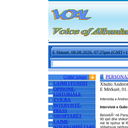
E Shtunë, 08.08.2026, 07:25pm (GMT+1
PERSONA
Gjithë lajmet
LAJMI I FUNDIT
Xhulio Anderoti
OPINONE-
E Mërkurë, 01
EDITORIALE
ZVICRA
Intervista e Andreo
INTERVISTË-
Intervistë e Gulio
PRESS
BelzebÃ¹ në Para
SHQIPTARËT
90 vjet dhe shikon
LAJME
më të njohur të R
NDËRKOMBËTARE
shfajësuar përfund