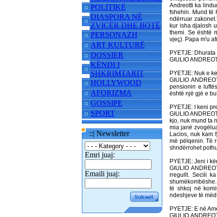
Andreotti ka lind
POLITIKË
fshehin. Mund të 
DIASPORA NË
ndërruar zakonet.
ZVICËR DHE BOTË
kur isha djalosh un
themi. Se është m
PERSONAZH
vjeç). Papa m'u af
ART KULTURË
PYETJE: Dhurata e
DOSSIER
GIULIO ANDREOTTI:
KËNDI I
SHKRIMTARIT
PYETJE: Nuk e ken
GIULIO ANDREOTTI
HOLLYWOOD
pensionin e luftë
AFORIZMA
është një gjë e b
GOSSIPE
PYETJE: I keni pre
SPORT
GIULIO ANDREOTTI:
kjo, nuk mund ta n
mia janë zvogëluar
::| Newsletter
Lacios, nuk kam f
më pëlqenin. Të r
shndërrohet pothu
Emri juaj:
PYETJE: Jeni i kën
GIULIO ANDREOTTI
Emaili juaj:
rregullt. Secili 
shumëkombëshe
të shkoj në komis
ndeshjeve të mëd
PYETJE: E në Amer
GIULIO ANDREOTTI: