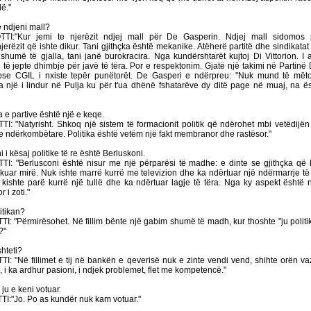
lë."
 ndjeni mall?
I:"Kur jemi te njerëzit ndjej mall për De Gasperin. Ndjej mall sidomos 
rëzit që ishte dikur. Tani gjithçka është mekanike. Atëherë partitë dhe sindikatat
shumë të gjalla, tani janë burokracira. Nga kundërshtarët kujtoj Di Vittorion. I 
 të jepte dhimbje për javë të tëra.
Por e respektonim. Gjatë një takimi në Partinë
pse CGIL i nxiste tepër punëtorët. De Gasperi e ndërpreu: "Nuk mund të më
një i lindur në Pulja ku për t'ua dhënë fshatarëve dy ditë page në muaj, na ë
 e partive është një e keqe.
 "Natyrisht. Shkoq një sistem të formacionit politik që ndërohet mbi vetëdijën 
 ndërkombëtare. Politika është vetëm një fakt membranor dhe rastësor."
 kësaj politike të re është Berluskoni.
: "Berlusconi është nisur me një përparësi të madhe: e dinte se gjithçka që k
hkuar mirë. Nuk ishte marrë kurrë me televizion dhe ka ndërtuar një ndërmarrje t
uk kishte parë kurrë një tullë dhe ka ndërtuar lagje të tëra. Nga ky aspekt është n
 i zoti."
itikan?
 "Përmirësohet. Në fillim bënte një gabim shumë të madh, kur thoshte "ju politik
?"
hteti?
 "Në fillimet e tij në bankën e qeverisë nuk e zinte vendi vend, shihte orën va
, i ka ardhur pasioni, i ndjek problemet, flet me kompetencë."
ju e keni votuar.
I:"Jo.
Po as kundër nuk kam votuar."