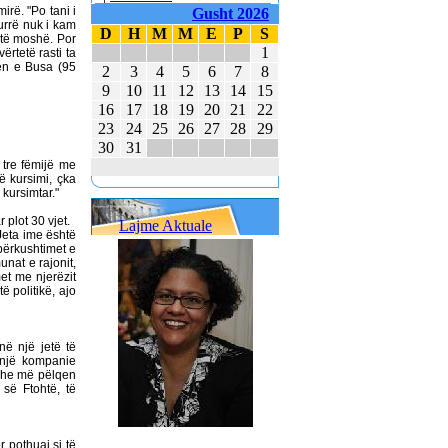
KUVENDIT KONCERTIN
rë. "Po tani i
Gusht 2026
urrë nuk i kam
ME KËNGË PATRIOTIKE
D
H
M
M
E
P
S
ëtë moshë. Por
SHQIPTARE
1
ërtetë rasti ta
jen e Busa (95
2
3
4
5
6
7
8
KËNGËTARJA
9
10
11
12
13
14
15
BRITANIKE E SHTYN
16
17
18
19
20
21
22
UDHËTIMIN NË
23
24
25
26
27
28
29
HAPËSIRË
30
31
JUVENTUS DHE
 tre fëmijë me
BARCELONA NË
ë kursimi, çka
FINALEN EVROPIANE
 kursimtar."
POLAKËT PO
 plot 30 vjet.
Lajme Aktuale
Jeta ime është
PËRGATITEN PËR LUFTË
 përkushtimet e
unat e rajonit,
REPUBLIKA E KOSOVËS
et me njerëzit
DHE REPUBLIKA E
 politikë, ajo
SHQIPËRISË - BASHKË
NË KANË
në një jetë të
i një kompanie
dhe më pëlqen
 së Ftohtë, të
80 AMERIKANË
 pothuaj si të