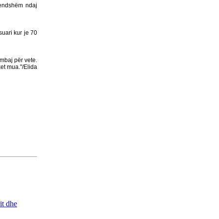
MAQEDONAS
mendshëm ndaj
NATO-ja DHE BE-ja JANË
BASHKËFAJTORE PËR
uari kur je 70
SITUATËN NË
MAQEDONINga
AUGUSTIN PALOKAJ
mbaj për vete.
ERDOGAN NË TIRANË -
ket mua."/Elida
TAKOHET ME NISHANIN
PROTESTA SOT NË
SHKUP - TË DORËHIQET
QEVERIA NË TËRËSI
PYETJA E VOGËLUSHES
ZAMIRA JASHARI NGA
KUMANOVA - NËNË, A
VRASIN FËMIJË?
LIBRI ME POEZI TË
ZGJEDHURA I POETIT
it dhe
FASLLI HALITI,