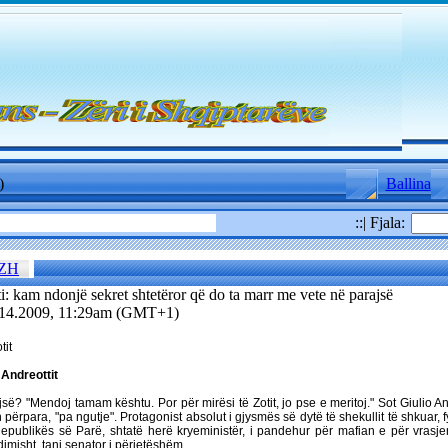
)
Ballina
::| Fjala:
ZH
: kam ndonjë sekret shtetëror që do ta marr me vete në parajsë
.14.2009, 11:29am (GMT+1)
tit
 Andreottit
jsë? "Mendoj tamam kështu.
Por për mirësi të Zotit, jo pse e meritoj." Sot Giulio 
 përpara, "pa ngutje". Protagonist absolut i gjysmës së dytë të shekullit të shkuar, f
epublikës së Parë, shtatë herë kryeministër, i pandehur për mafian e për vrasje
imisht, tani senator i përjetëshëm.