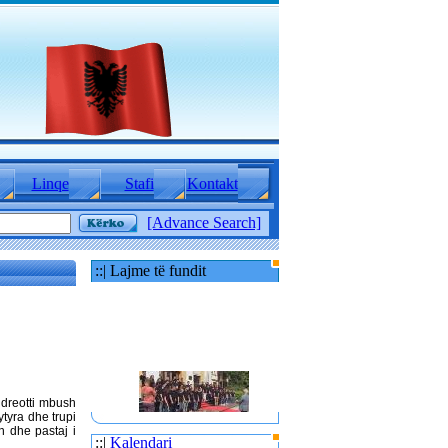
Linqe
Stafi
Kontakt
[Advance Search]
::| Lajme të fundit
Andreotti mbush
ytyra dhe trupi
80 TË RINJ AMERIKANË
n dhe pastaj i
E MBAJTËN PARA
::|
Kalendari