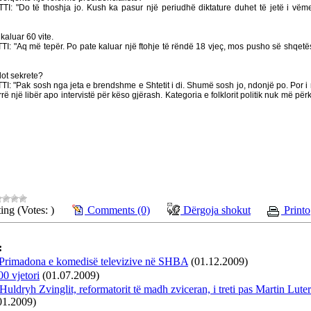
: "Do të thoshja jo. Kush ka pasur një periudhë diktature duhet të jetë i vë
aluar 60 vite.
 "Aq më tepër. Po pate kaluar një ftohje të rëndë 18 vjeç, mos pusho së shqetës
ot sekrete?
 "Pak sosh nga jeta e brendshme e Shtetit i di. Shumë sosh jo, ndonjë po. Por i 
rë një libër apo intervistë për këso gjërash. Kategoria e folklorit politik nuk më për
ing (Votes: )
Comments (0)
Dërgoja shokut
Printo
:
 Primadona e komedisë televizive në SHBA
(01.12.2009)
00 vjetori
(01.07.2009)
 Huldryh Zvinglit, reformatorit të madh zviceran, i treti pas Martin Luter
01.2009)