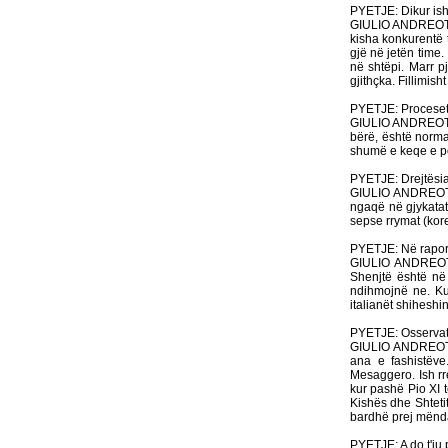
PYETJE: Dikur ishit
GIULIO ANDREOTTI:
kisha konkurentë 
gjë në jetën time.
në shtëpi. Marr p
gjithçka. Fillimis
PYETJE: Proceset
GIULIO ANDREOTTI:
bërë, është norma
shumë e keqe e po
PYETJE: Drejtësia
GIULIO ANDREOTTI:
ngaqë në gjykatat 
sepse rrymat (koren
PYETJE: Në raport
GIULIO ANDREOTTI:
Shenjtë është në 
ndihmojnë ne. Ku
italianët shiheshi
PYETJE: Osservator
GIULIO ANDREOTTI:
ana e fashistëv
Mesaggero. Ish rr
kur pashë Pio XI 
Kishës dhe Shteti
bardhë prej mënda
PYETJE: A do t'ju 