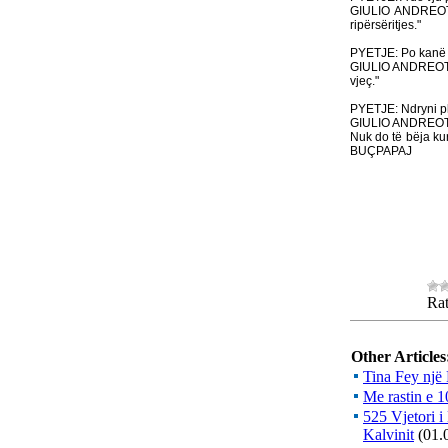
GIULIO ANDREOTTI
ripërsëritjes."
PYETJE: Po kanë k
GIULIO ANDREOTTI:
vjeç."
PYETJE: Ndryni pl
GIULIO ANDREOTTI:
Nuk do të bëja kur
BUÇPAPAJ
Rat
Other Articles
Tina Fey një
Me rastin e 1
525 Vjetori i
Kalvinit
(01.