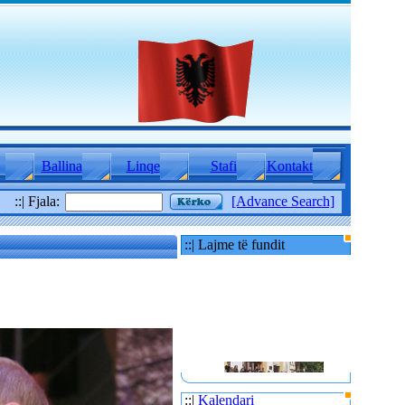
Ballina
Linqe
Stafi
Kontakt
::| Fjala:
[Advance Search]
::| Lajme të fundit
::|
Kalendari