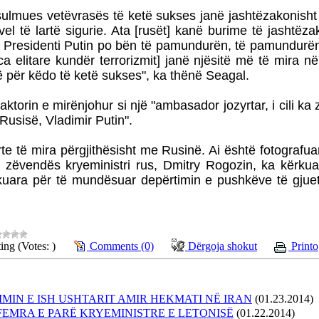
sulmues vetëvrasës të ketë sukses janë jashtëzakonisht 
el të lartë sigurie. Ata [rusët] kanë burime të jashtëz
Presidenti Putin po bën të pamundurën, të pamundurën
a elitare kundër terrorizmit] janë njësitë më të mira në
rë për këdo të ketë sukses", ka thënë Seagal.
torin e mirënjohur si një "ambasador jozyrtar, i cili ka 
Rusisë, Vladimir Putin".
te të mira përgjithësisht me Rusinë. Ai është fotografu
r, zëvendës kryeministri rus, Dmitry Rogozin, ka kërku
uara për të mundësuar depërtimin e pushkëve të gjueti
ing (Votes: )
Comments (0)
Dërgoja shokut
Printo
RIMIN E ISH USHTARIT AMIR HEKMATI NË IRAN
(01.23.2014)
FEMRA E PARË KRYEMINISTRE E LETONISË
(01.22.2014)