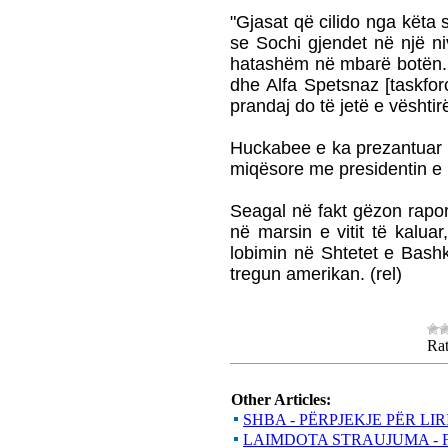
"Gjasat që cilido nga këta 
se Sochi gjendet në një niv
hatashëm në mbarë botën. 
dhe Alfa Spetsnaz [taskforc
prandaj do të jetë e vështi
Huckabee e ka prezantuar ak
miqësore me presidentin e 
Seagal në fakt gëzon rapor
në marsin e vitit të kalua
lobimin në Shtetet e Bashk
tregun amerikan. (rel)
Rat
Other Articles:
SHBA - PËRPJEKJE PËR LI
LAIMDOTA STRAUJUMA - 