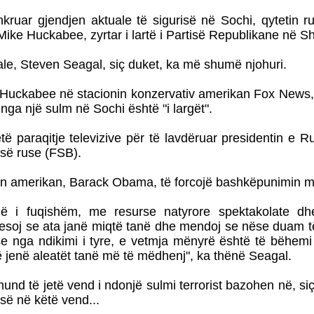
kruar gjendjen aktuale të sigurisë në Sochi, qytetin ru
Mike Huckabee, zyrtar i lartë i Partisë Republikane në S
iale, Steven Seagal, siç duket, ka më shumë njohuri.
it Huckabee në stacionin konzervativ amerikan Fox News, h
nga një sulm në Sochi është "i largët".
ë paraqitje televizive për të lavdëruar presidentin e R
isë ruse (FSB).
tin amerikan, Barack Obama, të forcojë bashkëpunimin 
 i fuqishëm, me resurse natyrore spektakolate dhe
oj se ata janë miqtë tanë dhe mendoj se nëse duam të 
ose nga ndikimi i tyre, e vetmja mënyrë është të bëhem
 jenë aleatët tanë më të mëdhenj", ka thënë Seagal.
mund të jetë vend i ndonjë sulmi terrorist bazohen në, si
isë në këtë vend...