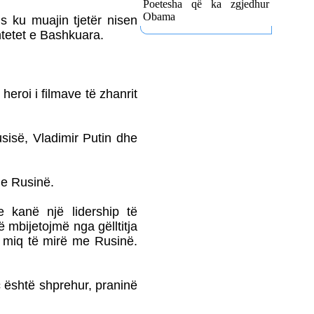
Poetesha që ka zgjedhur
80 AMERIKANË
Obama
s ku muajin tjetër nisen
KËNDOJNË SOT PARA
KUVENDIT TË
htetet e Bashkuara.
SHQIPËRISË KËNGË
PATRIOTIKE SHQIPTARE
PARULLA DASHURIE
PËR KOSOVËN DHE
eroi i filmave të zhanrit
SHKRIMTARI
ZEJNULLAH
RRAHMANINga REXHEP
usisë, Vladimir Putin dhe
SHAHU
SHQIPTARËT E
BASHKUAR NGRITËN
me Rusinë.
FLAMURIN KOMBËTAR
NË 'KËMBANËN E
 kanë një lidership të
PAQES' NË
ROVERETOFotoreportazh
mbijetojmë nga gëlltitja
nga FLORIM ZEQA
i miq të mirë me Rusinë.
VRASJA E POPULLIT
DHE SHTETIT NË EMËR
TË PUSHTETIT!-Apo çfarë
ç është shprehur, praninë
(çka) ndodhi në
Kumanovë...?!Nga AGRON