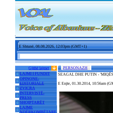
E Shtunë, 08.08.2026, 12:03pm (GMT+1)
PERSONAZH
Gjithë lajmet
LAJMI I FUNDIT
SEAGAL DHE PUTIN - 'MIQË
OPINONE-
EDITORIALE
E Enjte, 01.30.2014, 10:56am (
ZVICRA
INTERVISTË-
PRESS
SHQIPTARËT
LAJME
NDËRKOMBËTARE