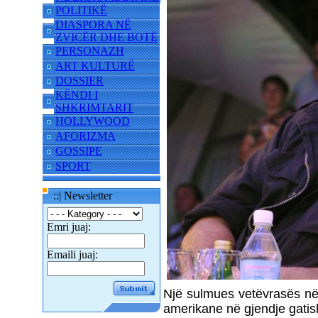
POLITIKË
DIASPORA NË
ZVICËR DHE BOTË
PERSONAZH
ART KULTURË
DOSSIER
KËNDI I
SHKRIMTARIT
HOLLYWOOD
AFORIZMA
GOSSIPE
SPORT
::| Newsletter
Emri juaj:
Emaili juaj:
Një sulmues vetëvrasës në a
amerikane në gjendje gatis