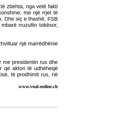
SHABANI
të zbehta, nga vetë fakti
NJË ITINERAR
akonshme, me një rrjet të
TRONDITËS
. Dhe siç e thashë, FSB
POETIKShaip Beqiri: Hidra
 mbarë rruzullin tokësor,
e mllefit / Hydra des Zorns,
Limmat Verlag, 2014,
ZÃ¼richNga ADEM
GASHI
zhvilluar një marrëdhënie
PAUL GAUGUIN - NJË
UDHËTIM DREJT
VENDEVE
ar me presidentin rus dhe
IDILIKEEkspozita e
ar që aktori të udhëheqë
Fondation Beyeler propozon
së, të prodhimit rus, në
një nga ngjarjet kulturore
pikante të vitit 2015
www.voal-online.ch
PërkujtimMARIAN TUNAJ
- VEPRIMTAR I SHQUAR
PËR LIRINË DHE
PAVARËSINË E
KOSOVËS
Ohridsky - UASHINGTONI
BLLOKON LLOGARITË
DHE PRONAT E