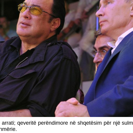
rrati; qeveritë perëndimore në shqetësim për një sulm te
hmërie.