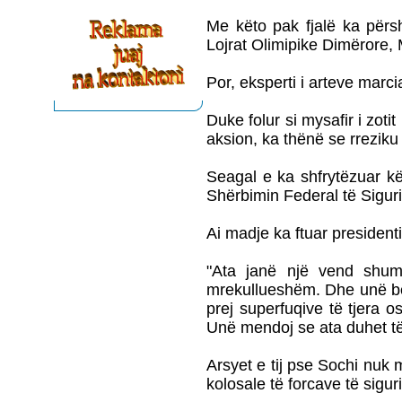
Me këto pak fjalë ka përsh
Lojrat Olimipike Dimërore, 
Por, eksperti i arteve marc
Duke folur si mysafir i zot
aksion, ka thënë se rreziku 
Seagal e ka shfrytëzuar kët
Shërbimin Federal të Sigur
Ai madje ka ftuar presiden
"Ata janë një vend shumë
mrekullueshëm. Dhe unë bes
prej superfuqive të tjera 
Unë mendoj se ata duhet të
Arsyet e tij pse Sochi nuk 
kolosale të forcave të sigur