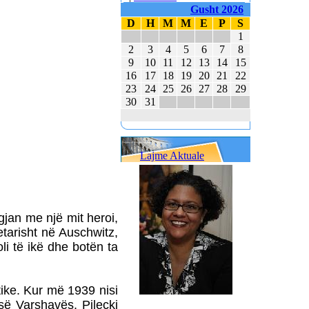
80 TË RINJ AMERIKANË
Gusht 2026
E MBAJTËN PARA
D
H
M
M
E
P
S
KUVENDIT KONCERTIN
1
ME KËNGË PATRIOTIKE
2
3
4
5
6
7
8
SHQIPTARE
9
10
11
12
13
14
15
KËNGËTARJA
16
17
18
19
20
21
22
BRITANIKE E SHTYN
23
24
25
26
27
28
29
UDHËTIMIN NË
30
31
HAPËSIRË
JUVENTUS DHE
BARCELONA NË
Lajme Aktuale
FINALEN EVROPIANE
POLAKËT PO
PËRGATITEN PËR LUFTË
REPUBLIKA E KOSOVËS
 ngjan me një mit heroi,
DHE REPUBLIKA E
etarisht në Auschwitz,
SHQIPËRISË - BASHKË
NË KANË
li të ikë dhe botën ta
atike. Kur më 1939 nisi
së Varshavës, Pilecki