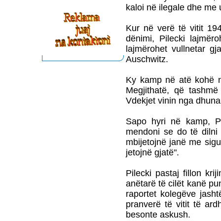
kaloi në ilegale dhe me 
Kur në verë të vitit 1
dënimi, Pilecki lajmër
lajmërohet vullnetar g
Auschwitz.
Ky kamp në atë kohë nu
Megjithatë, që tashmë
Vdekjet vinin nga dhuna f
Sapo hyri në kamp, Pi
mendoni se do të dilni 
mbijetojnë janë me sigu
jetojnë gjatë".
Pilecki pastaj fillon k
anëtarë të cilët kanë pu
raportet kolegëve jasht
pranverë të vitit të ar
besonte askush.