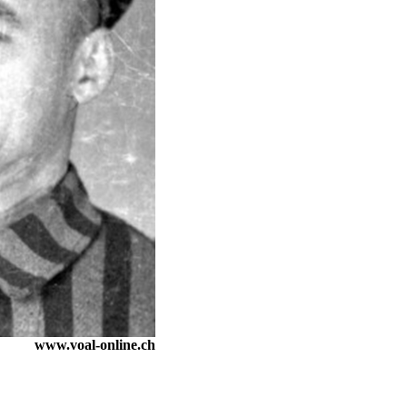
ZËRI - EDHE NË
KOSOVË MUND TË
PËRSËRITET RASTI I
KUMANOVËS!
VUÇIÇ MË 27 MAJ IA
KTHEN VIZITËN RAMËS
PRISHTINA DHE SHKUPI
BËJNË IDENTIFIKIMIN E
TË VRARËVE
NËNKRYETARI I
PARLAMENTIT
EVROPIAN KËRKON
DORËHEQJEN E
GRUEVSKIT
PRESIDENTI ERDOGAN
SOT VIZITON TIRANËN
www.voal-online.ch
TRI DORËHEQJE NË
QEVERINË E
MAQEDONISË