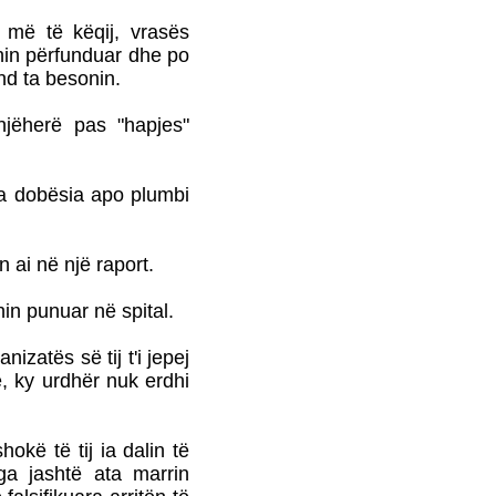
SHABANI
t më të këqij, vrasës
NJË ITINERAR
shin përfunduar dhe po
TRONDITËS
nd ta besonin.
POETIKShaip Beqiri: Hidra
e mllefit / Hydra des Zorns,
njëherë pas "hapjes"
Limmat Verlag, 2014,
ZÃ¼richNga ADEM
GASHI
nga dobësia apo plumbi
PAUL GAUGUIN - NJË
UDHËTIM DREJT
VENDEVE
IDILIKEEkspozita e
 ai në një raport.
Fondation Beyeler propozon
një nga ngjarjet kulturore
in punuar në spital.
pikante të vitit 2015
PërkujtimMARIAN TUNAJ
zatës së tij t'i jepej
- VEPRIMTAR I SHQUAR
ë, ky urdhër nuk erdhi
PËR LIRINË DHE
PAVARËSINË E
KOSOVËS
okë të tij ia dalin të
Ohridsky - UASHINGTONI
a jashtë ata marrin
BLLOKON LLOGARITË