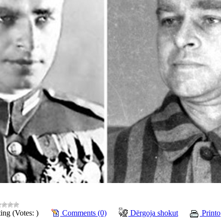
ing (Votes: )
Comments (0)
Dërgoja shokut
Printo