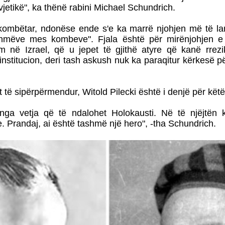
vjetikë", ka thënë rabini Michael Schundrich.
 kombëtar, ndonëse ende s'e ka marrë njohjen më të la
shmëve mes kombeve". Fjala është për mirënjohjen 
 në Izrael, që u jepet të gjithë atyre që kanë rrezi
institucion, deri tash askush nuk ka paraqitur kërkesë për
t të sipërpërmendur, Witold Pilecki është i denjë për këtë
nga vetja që të ndalohet Holokausti. Në të njëjtën 
. Prandaj, ai është tashmë një hero", -tha Schundrich.