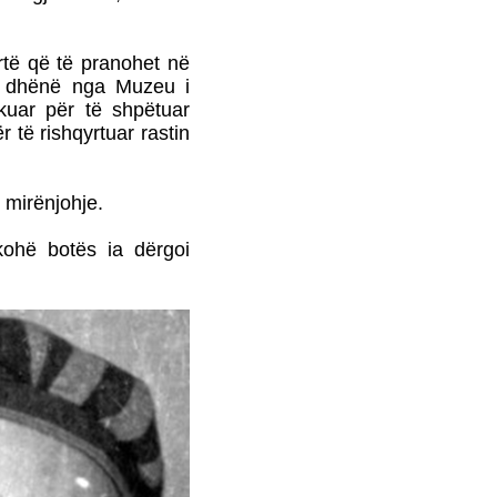
ZGJEDHURA I POETIT
FASLLI HALITI,
BOTOHET NË ROMË
NGA SHTËPIA BOTUESE
rtë që të pranohet në
Â«EdilLetÂ»Në përkthimin
e dhënë nga Muzeu i
dhe redaktimin e poetit të
kuar për të shpëtuar
shquar Gëzim Hajdari
 të rishqyrtuar rastin
 mirënjohje.
kohë botës ia dërgoi
Barometri
diplomatikTRADHTARËVE
NUK IU DORËZOHEN
LETRA PËRSHPIRTËSE,
AS
PARALAJMËRUESE!Nga
Prof. Dr. MEHDI HYSENI
BDI DEL SOT NGA
QEVERIA - FUNDI I
QEVERISË GRUEVSKI