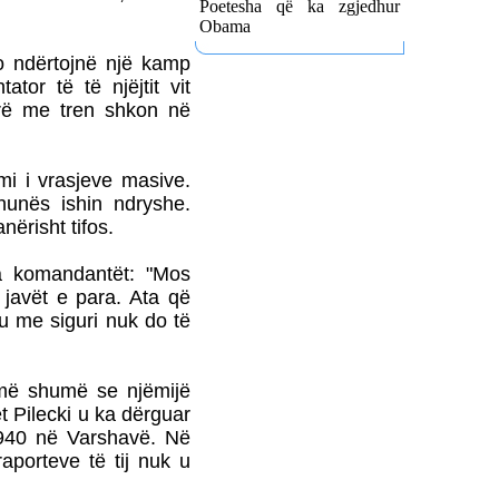
Poetesha që ka zgjedhur
80 AMERIKANË
Obama
KËNDOJNË SOT PARA
po ndërtojnë një kamp
KUVENDIT TË
SHQIPËRISË KËNGË
tor të të njëjtit vit
PATRIOTIKE SHQIPTARE
jerë me tren shkon në
PARULLA DASHURIE
PËR KOSOVËN DHE
SHKRIMTARI
i i vrasjeve masive.
ZEJNULLAH
hunës ishin ndryshe.
RRAHMANINga REXHEP
nërisht tifos.
SHAHU
SHQIPTARËT E
a komandantët: "Mos
BASHKUAR NGRITËN
 javët e para. Ata që
FLAMURIN KOMBËTAR
u me siguri nuk do të
NË 'KËMBANËN E
PAQES' NË
ROVERETOFotoreportazh
nga FLORIM ZEQA
me më shumë se njëmijë
t Pilecki u ka dërguar
VRASJA E POPULLIT
 1940 në Varshavë. Në
DHE SHTETIT NË EMËR
TË PUSHTETIT!-Apo çfarë
aporteve të tij nuk u
(çka) ndodhi në
Kumanovë...?!Nga AGRON