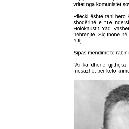
vritet nga komunistët so
Pilecki është tani hero
shoqërinë e "Të nder
Holokaustit Yad Vashem
hebrenjtë. Siç thonë në 
e tij.
Sipas mendimit të rabini
"Ai ka dhënë gjithçka 
mesazhet për këto krime