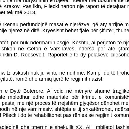
lidhje me ndryshimin e rojeve, ndërsa me dokumente të f
ë Krakov. Pas ikin, Pilecki harton një raport të detajuar 
het tek më 2013.
irkenau përfundojnë masat e njerëzve, që aty arrijnë 
jë njerëz në ditë. Kryesisht bëhet fjalë për çifutë", thuhet
eatët, por nuk ndërmarrin asgjë. Kështu, ai përjeton të nj
ht shkon në Geton e Varshavës, ndërsa për atë çfar
anklin D. Roosevelt. Raportet e të dy polakëve cilësoh
itz askush nuk ju vinte në ndihmë. Kampi do të lirohe
çifutë, romë dhe armiq tjerë të regjimit nazist.
tën e Dytë Botërore. Ai vdiq në mënyrë shumë tragjik
te mbledhur edhe materiale për krimet e komunistëv
, e pastaj me një proces të rrejshëm gjyqësor dënohet m
 hodh në një varr masiv, shtëpia e tij shkatërrohet, ndërsa
 Pileckit do të rehabilitohet pas rënies së regjimit komun
gjedinë dhe tmerrin e shekullit XX. Ai i mbijetoi fashi