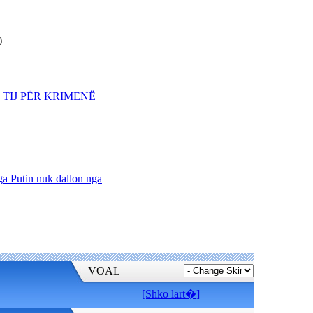
ALBUMI I PIKTORIT - 3
TABLO NGA HELIDON
HALITI
)
TË RËNËT E
KUMANOVËSPoezi
promemoriale nga
RRUSTEM GECI
TIJ PËR KRIMENË
PRESIDENTI PUTIN
PRET SEKRETARIN
KERRY NË SOÇI
MBYLLET AEROPORTI I
PRISHTINËS -
MENJËHERË PAS
Putin nuk dallon nga
AKSIDENTIMIT TË
HELIKOPTERIT TË
EULEX-it
ZËRI I AMERIKËS -
MBIZOTËROJNË
PAQARTËSITË NË
VOAL
MAQEDONI
[Shko lart�]