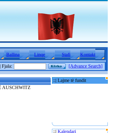
Ballina
Linqe
Stafi
Kontakt
:| Fjala:
[Advance Search]
::| Lajme të fundit
NË AUSCHWITZ
::|
Kalendari