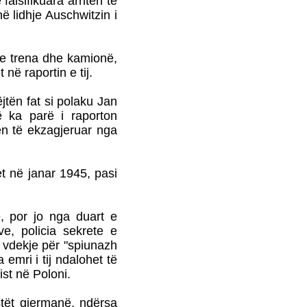
alsifikuara arritën të
DHE PRONAT E
në lidhje Auschwitzin i
POLITIKANËVE
MAQEDONAS
NATO-ja DHE BE-ja JANË
me trena dhe kamionë,
BASHKËFAJTORE PËR
SITUATËN NË
 në raportin e tij.
MAQEDONINga
AUGUSTIN PALOKAJ
ëjtën fat si polaku Jan
ë ka parë i raporton
ERDOGAN NË TIRANË -
TAKOHET ME NISHANIN
en të ekzagjeruar nga
t në janar 1945, pasi
PROTESTA SOT NË
SHKUP - TË DORËHIQET
e, por jo nga duart e
QEVERIA NË TËRËSI
e, policia sekrete e
PYETJA E VOGËLUSHES
e vdekje për "spiunazh
ZAMIRA JASHARI NGA
 emri i tij ndalohet të
KUMANOVA - NËNË, A
ist në Poloni.
VRASIN FËMIJË?
LIBRI ME POEZI TË
stët gjermanë, ndërsa