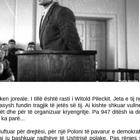
n joreale. I tillë është rasti i Witold Pileckit. Jeta e tij
ysh fundin tragjik të jetës së tij. Ai kishte shkuar vulln
t dhe për të organizuar kryengritje. Pa 947 ditësh ia do
 ka parë...
e luftuar për drejtësi, për një Poloni të pavarur e demokr
ai iu bashkuar radhëve të Ushtrisë polake. Pas rënies 