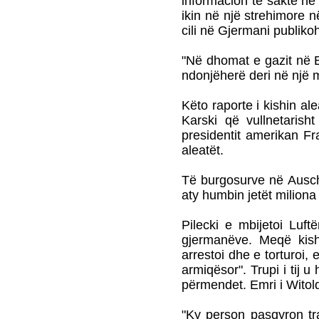
informacion të saktë në 
ikin në një strehimore n
cili në Gjermani publiko
"Në dhomat e gazit në B
ndonjëherë deri në një mi
Këto raporte i kishin al
Karski që vullnetaris
presidentit amerikan Fr
aleatët.
Të burgosurve në Auschw
aty humbin jetët miliona 
Pilecki e mbijetoi Luf
gjermanëve. Meqë kish
arrestoi dhe e torturoi
armiqësor". Trupi i tij u
përmendet. Emri i Witold
"Ky person pasqyron tra