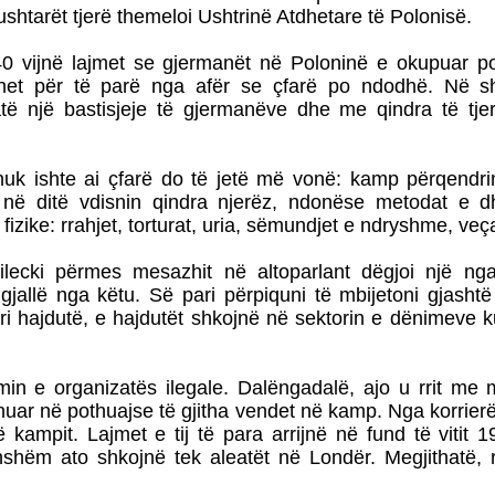
ushtarët tjerë themeloi Ushtrinë Atdhetare të Polonisë.
940 vijnë lajmet se gjermanët në Poloninë e okupuar 
ohet për të parë nga afër se çfarë po ndodhë. Në shta
jatë një bastisjeje të gjermanëve dhe me qindra të t
k ishte ai çfarë do të jetë më vonë: kamp përqendrim
 në ditë vdisnin qindra njerëz, ndonëse metodat e d
izike: rrahjet, torturat, uria, sëmundjet e ndryshme, veça
lecki përmes mesazhit në altoparlant dëgjoi një ng
gjallë nga këtu. Së pari përpiquni të mbijetoni gjashtë
ri hajdutë, e hajdutët shkojnë në sektorin e dënimeve k
rijimin e organizatës ilegale. Dalëngadalë, ajo u rrit 
nuar në pothuajse të gjitha vendet në kamp. Nga korrierë
ë kampit. Lajmet e tij të para arrijnë në fund të vitit
dhshëm ato shkojnë tek aleatët në Londër. Megjithatë, r