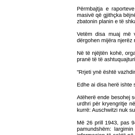
Përmbajtja e raporteve
masivë që gjithçka bëjnë
zbatonin planin e të shk
Vetëm disa muaj më von
dërgohen mijëra njerëz n
Në të njëjtën kohë, orga
pranë të të ashtuquajturi
"Rrjeti ynë është vazhdi
Edhe ai disa herë ishte
Atëherë ende besohej se 
urdhri për kryengritje n
kurrë: Auschwitzi nuk su
Më 26 prill 1943, pas 94
pamundshëm: largimin