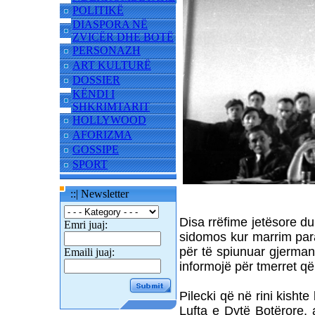
POLITIKË
DIASPORA NË
ZVICËR DHE BOTË
PERSONAZH
ART KULTURË
DOSSIER
KËNDI I
SHKRIMTARIT
HOLLYWOOD
AFORIZMA
GOSSIPE
SPORT
::| Newsletter
Disa rrëfime jetësore duke
Emri juaj:
sidomos kur marrim paras
për të spiunuar gjermanë
Emaili juaj:
informojë për tmerret që
Pilecki që në rini kisht
Lufta e Dytë Botërore, 