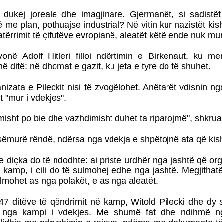
 dukej joreale dhe imagjinare. Gjermanët, si sadistë
 me plan, pothuajse industrial? Në vitin kur nazistët ki
atërrimit të çifutëve evropianë, aleatët këtë ende nuk mu
ë Adolf Hitleri filloi ndërtimin e Birkenaut, ku me
ë ditë: në dhomat e gazit, ku jeta e tyre do të shuhet.
nizata e Pileckit nisi të zvogëlohet. Anëtarët vdisnin 
t "mur i vdekjes".
misht po bie dhe vazhdimisht duhet ta riparojmë", shkruan
 sëmurë rëndë, ndërsa nga vdekja e shpëtojnë ata që kish
diçka do të ndodhte: ai priste urdhër nga jashtë që organi
ë kamp, i cili do të sulmohej edhe nga jashtë. Megjithat
lmohet as nga polakët, e as nga aleatët.
7 ditëve të qëndrimit në kamp, Witold Pilecki dhe dy sh
 nga kampi i vdekjes. Me shumë fat dhe ndihmë ng