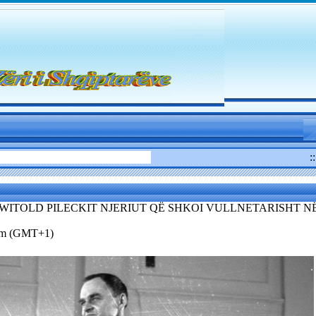
:
 WITOLD PILECKIT NJERIUT QË SHKOI VULLNETARISHT 
3pm (GMT+1)