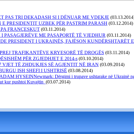
T PAS TRI DEKADASH SI I DËNUAR ME VDEKJE
(03.13.2014
 E PRESIDENTIT UZBEK PËR PASTRIM PARASH
(03.12.2014)
PAPA FRANÇESKUT
(03.11.2014)
 I PASAGJERËVE ME PASAPORTË TË VJEDHUR
(03.11.2014)
DE PRESIDENT I UKRAINËS, FAJËSON KUNDËRSHTARËT E 
Ë PREJ TRAFIKANTËVE KRYESORË TË DROGËS
(03.11.2014)
DËSISHËM PËR ZGJEDHJET E 2014-s
(03.10.2014)
 VJET TË ZHDUKJES SË AGJENTIT NË IRAN
(03.09.2014)
BURGU ISH SHEFI I USHTRISË
(03.08.2014)
M HYSEINNewmark: Dërgimi i trupave ushtarake në Ukrainë nga 
rakut kur pushtoi Kuvajtin
(03.07.2014)