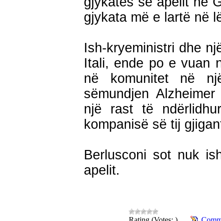
gjykatës së apelit në 
gjykata më e lartë në l
Ish-kryeministri dhe nj
Itali, ende po e vuan 
në komunitet në nj
sëmundjen Alzheimer 
një rast të ndërlidh
kompanisë së tij gjigan
Berlusconi sot nuk is
apelit.
Rating (Votes: )
Comme