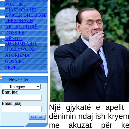
POLITIKË
DIASPORA NË
ZVICËR DHE BOTË
PERSONAZH
ART KULTURË
DOSSIER
KËNDI I
SHKRIMTARIT
HOLLYWOOD
AFORIZMA
GOSSIPE
SPORT
::| Newsletter
Emri juaj:
Emaili juaj:
Një gjykatë e apelit
dënimin ndaj ish-kryemin
me akuzat për keq