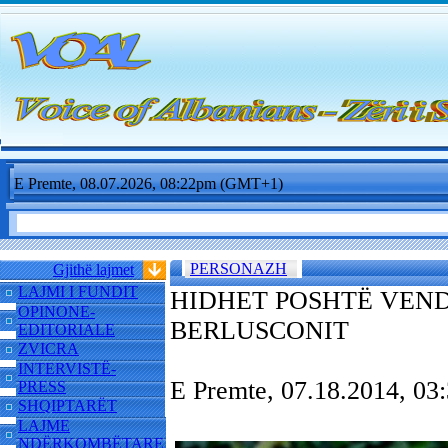
E Premte, 08.07.2026, 08:22pm (GMT+1)
PERSONAZH
Gjithë lajmet
LAJMI I FUNDIT
HIDHET POSHTË VEND
OPINONE-
BERLUSCONIT
EDITORIALE
ZVICRA
INTERVISTË-
E Premte, 07.18.2014, 0
PRESS
SHQIPTARËT
LAJME
NDËRKOMBËTARE