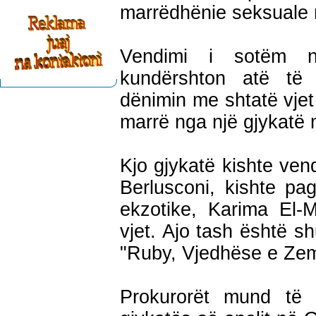
marrëdhënie seksuale m
Vendimi i sotëm n
kundërshton atë të
dënimin me shtatë vjet
marrë nga një gjykatë 
Kjo gjykatë kishte vend
Berlusconi, kishte p
ekzotike, Karima El-
vjet. Ajo tash është s
"Ruby, Vjedhëse e Zem
Prokurorët mund të 