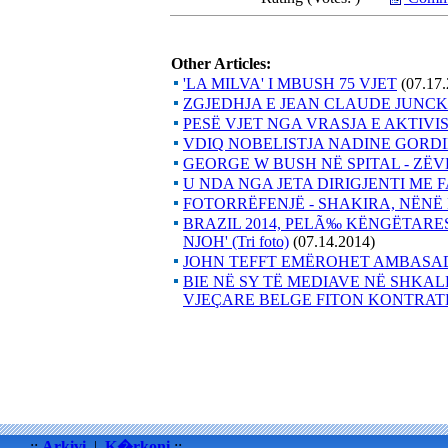
Other Articles:
'LA MILVA' I MBUSH 75 VJET
(07.17
ZGJEDHJA E JEAN CLAUDE JUNCKE
PESË VJET NGA VRASJA E AKTIVI
VDIQ NOBELISTJA NADINE GORD
GEORGE W BUSH NË SPITAL - ZË
U NDA NGA JETA DIRIGJENTI ME
FOTORRËFENJË - SHAKIRA, NËNË
BRAZIL 2014, PELÃ‰ KËNGËTARES
NJOH' (Tri foto)
(07.14.2014)
JOHN TEFFT EMËROHET AMBASAD
BIE NË SY TË MEDIAVE NË SHKALL
VJEÇARE BELGE FITON KONTRAT
::
Arkivi
|
K�rkoni
::