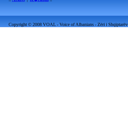
Copyright © 2008 VOAL - Voice of Albanians - Zëri i Shqiptarëve 