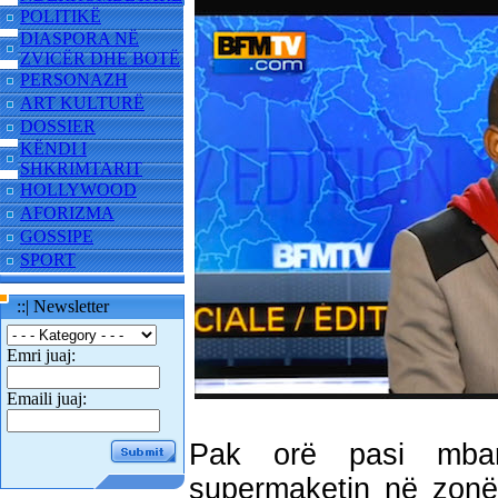
POLITIKË
DIASPORA NË
ZVICËR DHE BOTË
PERSONAZH
ART KULTURË
DOSSIER
KËNDI I
SHKRIMTARIT
HOLLYWOOD
AFORIZMA
GOSSIPE
SPORT
::| Newsletter
Emri juaj:
Emaili juaj:
Pak orë pasi mbar
supermaketin në zonë