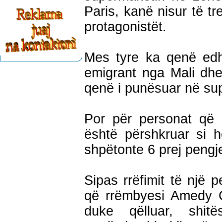
Paris, kanë nisur të t
protagonistët.
Mes tyre ka qenë edhe
emigrant nga Mali dhe
qenë i punësuar në su
Por për personat që i
është përshkruar si he
shpëtonte 6 prej pengj
Sipas rrëfimit të një
që rrëmbyesi Amedy C
duke qëlluar, shit