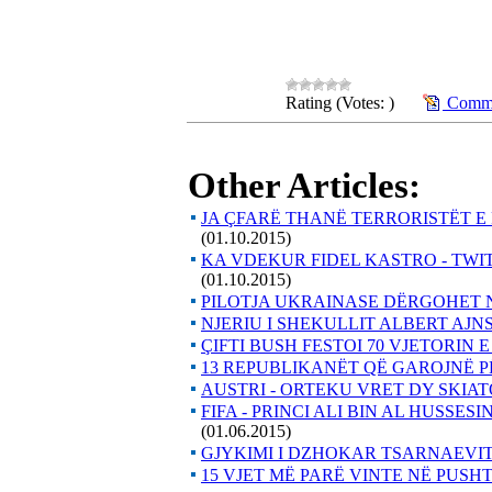
Rating (Votes: )
Comme
Other Articles:
JA ÇFARË THANË TERRORISTËT E 
(01.10.2015)
KA VDEKUR FIDEL KASTRO - TW
(01.10.2015)
PILOTJA UKRAINASE DËRGOHET 
NJERIU I SHEKULLIT ALBERT AJNS
ÇIFTI BUSH FESTOI 70 VJETORIN 
13 REPUBLIKANËT QË GAROJNË P
AUSTRI - ORTEKU VRET DY SKIA
FIFA - PRINCI ALI BIN AL HUSSE
(01.06.2015)
GJYKIMI I DZHOKAR TSARNAEVI
15 VJET MË PARË VINTE NË PUSHT