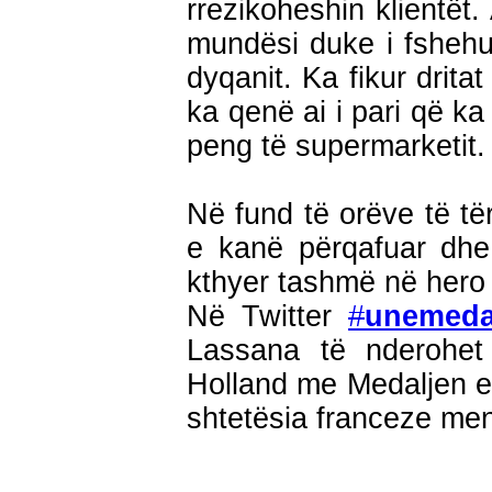
rrezikoheshin klientët.
mundësi duke i fshehur
dyqanit. Ka fikur drita
ka qenë ai i pari që ka
peng të supermarketit.
Në fund të orëve të tër
e kanë përqafuar dhe 
kthyer tashmë në hero 
Në Twitter
#
unemeda
Lassana të nderohet 
Holland me Medaljen e L
shtetësia franceze men