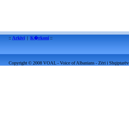
::
Arkivi
|
K�rkoni
::
Copyright © 2008 VOAL - Voice of Albanians - Zëri i Shqiptarëve 