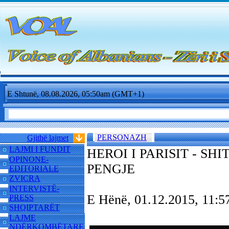
E Shtunë, 08.08.2026, 05:50am (GMT+1)
PERSONAZH
Gjithë lajmet
LAJMI I FUNDIT
HEROI I PARISIT - SH
OPINONE-
PENGJE
EDITORIALE
ZVICRA
INTERVISTË-
E Hënë, 01.12.2015, 11
PRESS
SHQIPTARËT
LAJME
NDËRKOMBËTARE