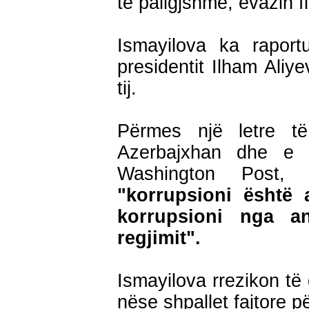
të paligjshme, evazin f
Ismayilova ka raport
presidentit Ilham Aliy
tij.
Përmes një letre t
Azerbajxhan dhe e 
Washington Post,
"korrupsioni është 
korrupsioni nga a
regjimit".
Ismayilova rrezikon të
nëse shpallet fajtore p