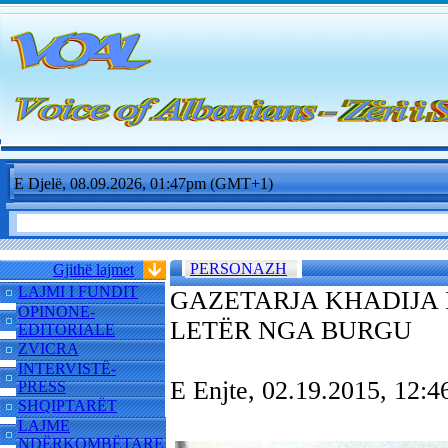
E Djelë, 08.09.2026, 01:47pm (GMT+1)
PERSONAZH
Gjithë lajmet
LAJMI I FUNDIT
GAZETARJA KHADIJA
OPINONE-
LETËR NGA BURGU
EDITORIALE
ZVICRA
INTERVISTË-
E Enjte, 02.19.2015, 12
PRESS
SHQIPTARËT
LAJME
NDËRKOMBËTARE