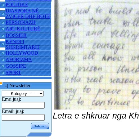
POLITIKË
DIASPORA NË
ZVICËR DHE BOTË
PERSONAZH
ART KULTURË
DOSSIER
KËNDI I
SHKRIMTARIT
HOLLYWOOD
AFORIZMA
GOSSIPE
SPORT
::| Newsletter
Emri juaj:
Emaili juaj:
Letra e shkruar nga Kh