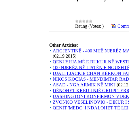
Rating (Votes: )
Comme
Other Articles:
ARGJENTINË - 400 MIJË NJERËZ 
(02.19.2015)
QENUSHJA MË E BUKUR NË WEST
100 NJERËZ NË LISTËN E NGUSHTË
DJALI I JACKIE CHAN KËRKON FA
NIKOS KOCIAS - MENDIMTAR RA
ASAD - NGA ARMIK NË MIK?
(02.12
DËNOHET KREU I NJË GRUPI TERR
UASHINGTONI KONFIRMON VDEKJE
ZVONKO VESELINOVIQ - DIKUR I
QENIT 'MEDO' I NDALOHET TË LE