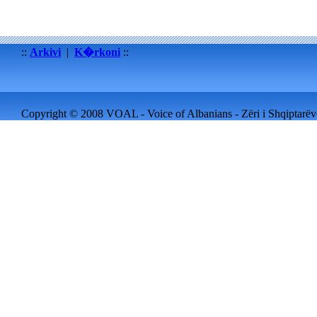
::
Arkivi
|
K�rkoni
::
Copyright © 2008 VOAL - Voice of Albanians - Zëri i Shqiptarëve 