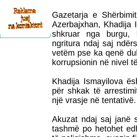
Gazetarja e Shërbimi
Azerbajxhan, Khadija I
shkruar nga burgu,
ngritura ndaj saj ndë
vetëm pse ka qenë duk
korrupsionin në nivel të
Khadija Ismayilova ës
për shkak të arrestim
një vrasje në tentativë.
Akuzat ndaj saj janë s
tashmë po hetohet edh