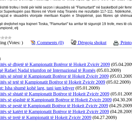
htë trofeu i tretë për këtë sezon i skuadrës së "Flamurtarit" në basketboll për fem
i fitoi Superkupën pas fitores në Vlorë ndaj Tiranës me rezultatin 117-111. Ndërkohë
r vajzat e skuadrës vlonjate merituan Kupën e Shqipërisë, pas fitores që shënu
drejtohet nga trajneri Toska, "Flamurtari" ka arritur të sigurojë 19 trofe, mes të ci
kampionë, etj
ing (Votes: )
Comments (0)
Dërgoja shokut
Printo
:
ditës së dhjetë të Kampionatit Botëror të Hokeit Zvicër 2009
(05.04.200
që Rafael Nadal triumfon në Internazional të Romës
(05.03.2009)
ditës së nëntë të Kampionatit Botëror të Hokeit Zvicër 2009
(05.03.200
ditës së tetë të Kampionatit Botëror të Hokeit Zvicër 2009
(05.02.2009)
t: Isha shumë kohë larg, tani jam kthyer
(05.01.2009)
ditës së shtatë të Kampionatit Botëror të Hokeit Zvicër 2009
(05.01.200
ditës së gjashtë të Kampionatit Botëror të Hokeit Zvicër 2009
(04.30.20
ditës së pestë të Kampionatit Botëror të Hokeit Zvicër 2009
(04.29.2009
ditës së katërt të Kampionatit Botëror të Hokeit Zvicër 2009
(04.28.200
ditës së tretë të Kampionatit të Hokeit Zvicër 2009
(04.27.2009)