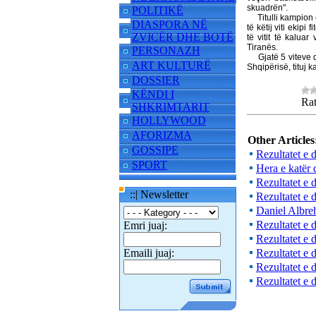
skuadrën".
POLITIKË
Titulli kampion ës
DIASPORA NË
të këtij viti ekip
ZVICËR DHE BOTË
të vitit të kalua
Tiranës.
PERSONAZH
Gjatë 5 viteve që 
ART KULTURË
Shqipërisë, tituj 
DOSSIER
KËNDI I
Rat
SHKRIMTARIT
HOLLYWOOD
AFORIZMA
Other Articles
GOSSIPE
Rezultatet e 
SPORT
Hera e katër 
Rezultatet e 
::| Newsletter
Rezultatet e 
Daniel Albreh
Rezultatet e 
Emri juaj:
Rezultatet e 
Emaili juaj:
Rezultatet e 
Rezultatet e 
Rezultatet e 