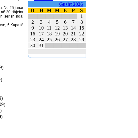
Gusht 2026
80 TË RINJ AMERIKANË
ra. Në 25 janar
E MBAJTËN PARA
D
H
M
M
E
P
S
, në 20 dhjetor
KUVENDIT KONCERTIN
1
an sërish ndaj
ME KËNGË PATRIOTIKE
2
3
4
5
6
7
8
lave, 5 Kupa të
SHQIPTARE
9
10
11
12
13
14
15
16
17
18
19
20
21
22
KËNGËTARJA
23
24
25
26
27
28
29
BRITANIKE E SHTYN
30
31
UDHËTIMIN NË
HAPËSIRË
JUVENTUS DHE
BARCELONA NË
9)
FINALEN EVROPIANE
9)
POLAKËT PO
PËRGATITEN PËR LUFTË
REPUBLIKA E KOSOVËS
9)
DHE REPUBLIKA E
09)
SHQIPËRISË - BASHKË
)
NË KANË
9)