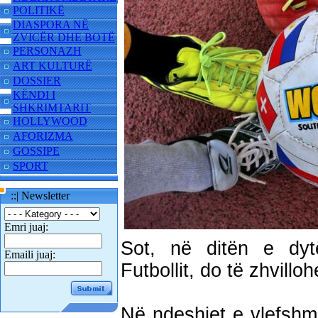
POLITIKË
DIASPORA NË
ZVICËR DHE BOTË
PERSONAZH
ART KULTURË
DOSSIER
KËNDI I
SHKRIMTARIT
HOLLYWOOD
AFORIZMA
GOSSIPE
SPORT
::| Newsletter
Emri juaj:
Sot, në ditën e dyt
Emaili juaj:
Futbollit, do të zhvillohe
Në ndeshjet e vlefshm