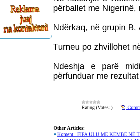
përballet me Nigerinë
Ndërkaq, në grupin B, A
Turneu po zhvillohet në
Ndeshja e parë midi
përfunduar me rezultat
Rating (Votes: )
Comme
Other Articles:
Koment - FIFA ULU ME KËMBË NË 