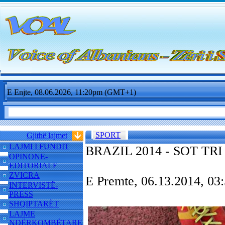
E Enjte, 08.06.2026, 11:20pm (GMT+1)
SPORT
Gjithë lajmet
LAJMI I FUNDIT
BRAZIL 2014 - SOT TRI
OPINONE-
EDITORIALE
ZVICRA
E Premte, 06.13.2014, 0
INTERVISTË-
PRESS
SHQIPTARËT
LAJME
NDËRKOMBËTARE