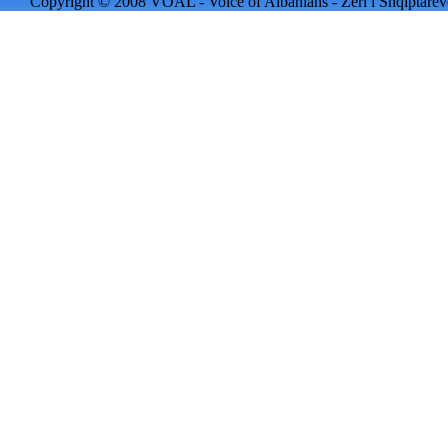
Copyright © 2008 VOAL - Voice of Albanians - Zëri i Shqiptarëve 