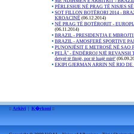
ME NDIHMËN E ARBITRIT - BRAZ
PËRLESHJE NË PRAG TË NISJES S
SOT FILLON BOTËRORI 2014 - BRA
KROACINË
(06.12.2014)
NË PRAG TË BOTËRORIT - EUROPI
(06.11.2014)
BRAZIL - PRESIDENTJA E MBROJ
BRAZIL - AMOSFERË SPORTIVE PA
PUNONJËSIT E METROSË NË SAO 
PELÃˆ - ËNDËRROJ NJË REVANSH TË
detyrë të fitojë, por të luajë mirë'
(06.09.2
EKIPI GJERMAN ARRIN NË RIO D
::
Arkivi
|
K�rkoni
::