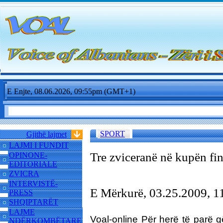
E Enjte, 08.06.2026, 09:55pm (GMT+1)
SPORT
Gjithë lajmet
LAJMI I FUNDIT
Tre zviceranë në kupën fin
OPINONE-
EDITORIALE
ZVICRA
INTERVISTË-
E Mërkurë, 03.25.2009, 
PRESS
SHQIPTARËT
LAJME
Voal-online Për herë të parë q
NDËRKOMBËTARE