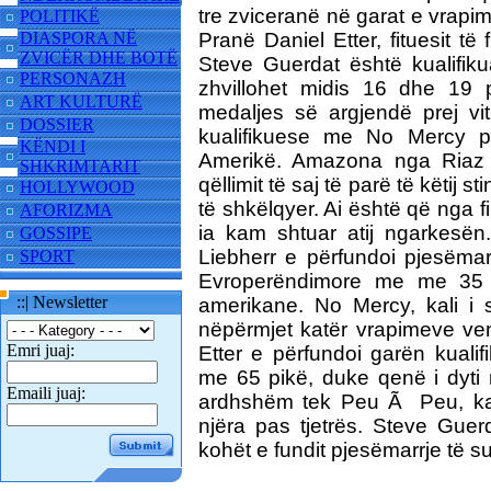
tre zviceranë në garat e vrapim
POLITIKË
DIASPORA NË
Pranë
Daniel Etter, fituesit 
ZVICËR DHE BOTË
Steve Guerdat është kualifik
PERSONAZH
zhvillohet midis 16 dhe 19 p
ART KULTURË
medaljes së argjendë prej vit
DOSSIER
kualifikuese me No Mercy p
KËNDI I
Amerikë. Amazona nga Riaz b
SHKRIMTARIT
qëllimit të saj të parë të këtij
HOLLYWOOD
të shkëlqyer. Ai është që nga fill
AFORIZMA
ia kam shtuar atij ngarkesën
GOSSIPE
Liebherr e përfundoi pjesëmar
SPORT
Evroperëndimore me me 35 pi
::| Newsletter
amerikane. No Mercy, kali i s
nëpërmjet katër vrapimeve ve
Emri juaj:
Etter e përfundoi garën kuali
me 65 pikë, duke qenë i dyti
Emaili juaj:
ardhshëm tek Peu Ã Peu, kali 
njëra pas tjetrës. Steve Guer
kohët e fundit pjesëmarrje të 