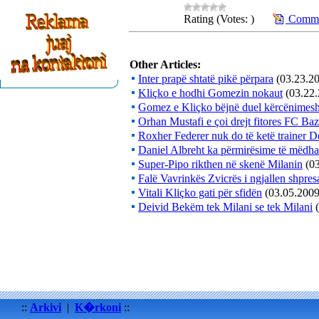
Rating (Votes: )
Commen
Other Articles:
Inter prapë shtatë pikë përpara
(03.23.2
Kliçko e hodhi Gomezin nokaut
(03.22
Gomez e Kliçko bëjnë duel kërcënimes
Orhan Mustafi e çoi drejt fitores FC Baz
Roxher Federer nuk do të ketë trainer D
Daniel Albreht ka përmirësime të mëdha
Super-Pipo rikthen në skenë Milanin
(0
Falë Vavrinkës Zvicrës i ngjallen shpres
Vitali Kliçko gati për sfidën
(03.05.2009
Deivid Bekëm tek Milani se tek Milani
::
Arkivi
|
K�rkoni
::