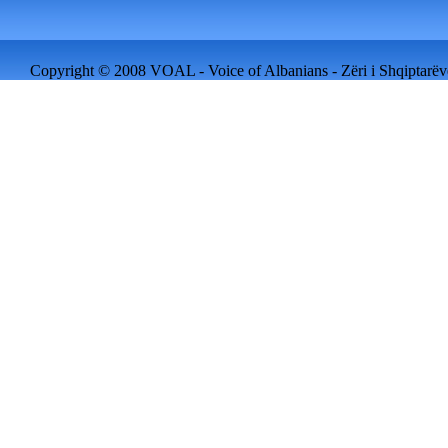
Copyright © 2008 VOAL - Voice of Albanians - Zëri i Shqiptarëve 