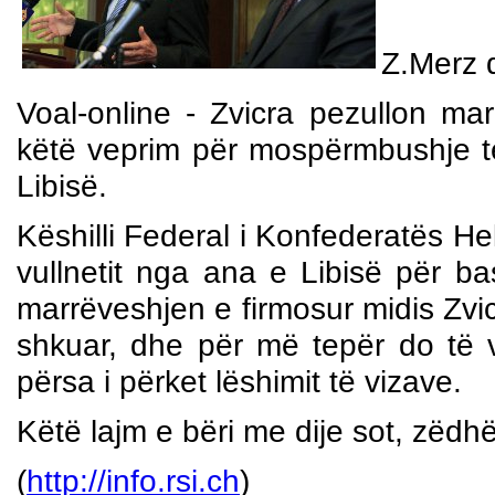
Z.Merz d
Voal-online - Zvicra pezullon m
këtë veprim për mospërmbushje t
Libisë.
Këshilli Federal i Konfederatës H
vullnetit nga ana e Libisë për b
marrëveshjen e firmosur midis Zvicr
shkuar, dhe për më tepër do të va
përsa i përket lëshimit të vizave.
Këtë lajm e bëri me dije sot, zëdh
(
http://info.rsi.ch
)