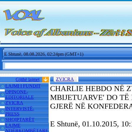
E Shtunë, 08.08.2026, 02:24pm (GMT+1)
ZVICRA
Gjithë lajmet
LAJMI I FUNDIT
CHARLIE HEBDO NË ZV
OPINONE-
MBIJETUARVE' DO TË
EDITORIALE
ZVICRA
GJERË NË KONFEDER
INTERVISTË-
PRESS
SHQIPTARËT
E Shtunë, 01.10.2015, 1
LAJME
NDËRKOMBËTARE