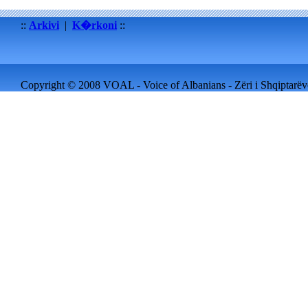
::
Arkivi
|
K�rkoni
::
Copyright © 2008 VOAL - Voice of Albanians - Zëri i Shqiptarëve 