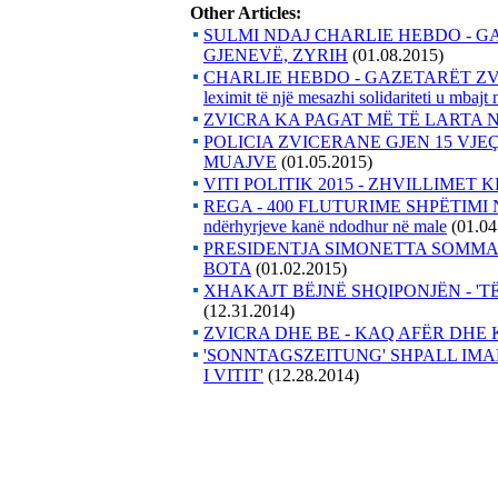
Other Articles:
SULMI NDAJ CHARLIE HEBDO - G
GJENEVË, ZYRIH
(01.08.2015)
CHARLIE HEBDO - GAZETARËT Z
leximit të një mesazhi solidariteti u mbajt
ZVICRA KA PAGAT MË TË LARTA N
POLICIA ZVICERANE GJEN 15 VJ
MUAJVE
(01.05.2015)
VITI POLITIK 2015 - ZHVILLIME
REGA - 400 FLUTURIME SHPËTIMI NG
ndërhyrjeve kanë ndodhur në male
(01.04
PRESIDENTJA SIMONETTA SOMMAR
BOTA
(01.02.2015)
XHAKAJT BËJNË SHQIPONJËN - 'T
(12.31.2014)
ZVICRA DHE BE - KAQ AFËR DHE
'SONNTAGSZEITUNG' SHPALL IMA
I VITIT'
(12.28.2014)