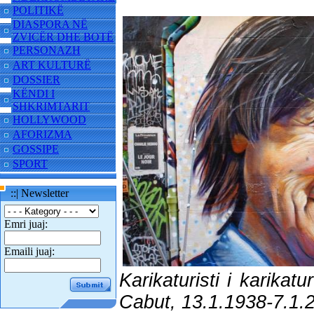
POLITIKË
DIASPORA NË
ZVICËR DHE BOTË
PERSONAZH
ART KULTURË
DOSSIER
KËNDI I
SHKRIMTARIT
HOLLYWOOD
AFORIZMA
GOSSIPE
SPORT
::| Newsletter
Emri juaj:
Emaili juaj:
Karikaturisti i karika
Cabut, 13.1.1938-7.1.