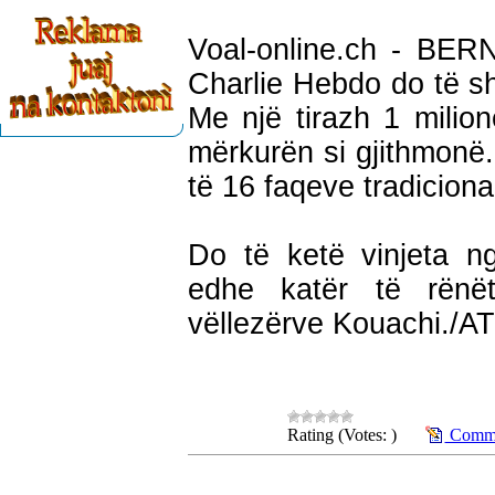
Voal-online.ch - BERN
Charlie Hebdo do të s
Me një tirazh 1 milion
mërkurën si gjithmonë.
të 16 faqeve tradiciona
Do të ketë vinjeta ng
edhe katër të rënë
vëllezërve Kouachi./A
Rating (Votes: )
Comme