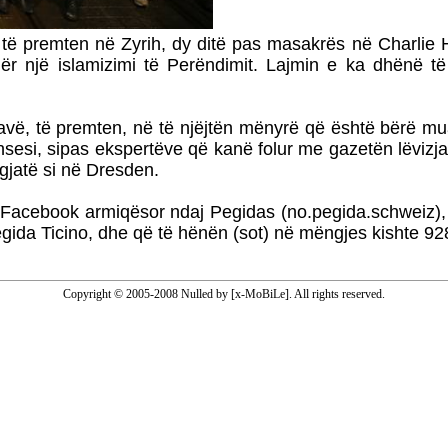
të premten në Zyrih, dy ditë pas masakrës në Charlie He
 një islamizimi të Perëndimit. Lajmin e ka dhënë të
javë, të premten, në të njëjtën mënyrë që është bërë 
hsesi, sipas ekspertëve që kanë folur me gazetën lëvizj
gjatë si në Dresden.
ë Facebook armiqësor ndaj Pegidas (no.pegida.schweiz),
gida Ticino, dhe që të hënën (sot) në mëngjes kishte 9
Copyright © 2005-2008 Nulled by [x-MoBiLe]. All rights reserved.