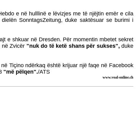
bdo e në hulllinë e lëvizjes me të njëjtin emër e cila
 dielën SonntagsZeitung, duke saktësuar se burimi i
muajt e shkuar në Dresden. Për momentin mbetet sekret
a në Zvicër
"nuk do të ketë shans për sukses",
duke
 në Tiçino ndërkaq është krijuar një faqe në Facebook
28
"më pëlqen".
/ATS
www.voal-online.ch