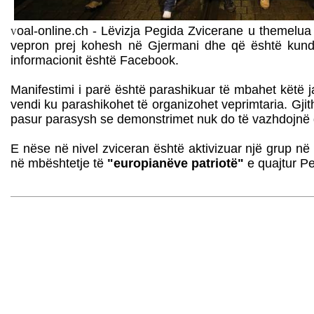
oal-online.ch - Lëvizja Pegida Zvicerane u themelua 
V
vepron prej kohesh në Gjermani dhe që është kundër
informacionit është Facebook.
Manifestimi i parë është parashikuar të mbahet këtë 
vendi ku parashikohet të organizohet veprimtaria. Gjit
pasur parasysh se demonstrimet nuk do të vazhdojnë 
E nëse në nivel zviceran është aktivizuar një grup n
në mbështetje të
"europianëve patriotë"
e quajtur Pe