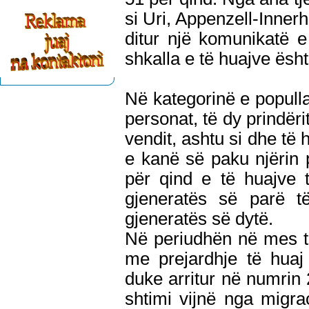
si Uri, Appenzell-Inner
ditur një komunikatë e
shkalla e të huajve ësh
Në kategorinë e populla
personat, të dy prindërit
vendit, ashtu si dhe të h
e kanë së paku njërin p
për qind e të huajve t
gjeneratës së parë t
gjeneratës së dytë.
Në periudhën në mes të
me prejardhje të huaj
duke arritur në numrin 2
shtimi vijnë nga migr