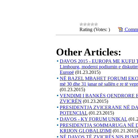
Rating (Votes: )
Commen
Other Articles:
DAVOS 2015 - EUROPA ME KUFIJ TË H
Limbourg, moderoi podiumin e diskutimi
Europë
(01.23.2015)
NË BAZEL MBAHET FORUMI EKON
më 30 dhe 31 janar në sallën e re të ve
(01.23.2015)
VENDIMI I BANKËS QENDRORE 
ZVICRËN
(01.23.2015)
PRESIDENTJA ZVICERANE NË DA
POTENCIAL
(01.23.2015)
DAVOS - KY FORUM UNIKAL
(01.
PRESIDENTJA SOMMARUGA NË DA
KRIJON GLOBALIZIMI
(01.21.2015)
NË DAVOS TË ZVICRËS NIS PU