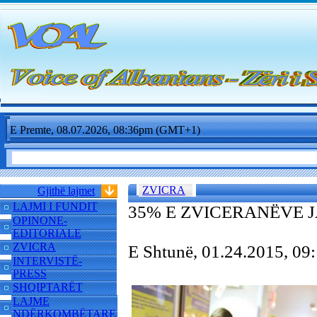
E Premte, 08.07.2026, 08:36pm (GMT+1)
ZVICRA
Gjithë lajmet
LAJMI I FUNDIT
35% E ZVICERANËVE 
OPINONE-
EDITORIALE
ZVICRA
E Shtunë, 01.24.2015, 0
INTERVISTË-
PRESS
SHQIPTARËT
LAJME
NDËRKOMBËTARE