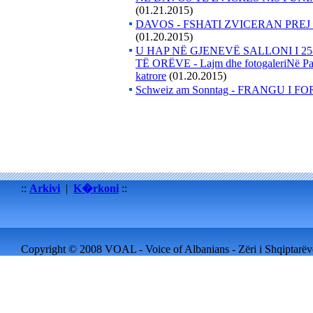
(01.21.2015)
DAVOS - FSHATI ZVICERAN PRE
(01.20.2015)
U HAP NË GJENEVË SALLONI I 2
TË ORËVE - Lajm dhe fotogaleriNë Pale
katrore
(01.20.2015)
Schweiz am Sonntag - FRANGU I 
::
Arkivi
|
K�rkoni
::
Copyright © 2008 VOAL - Voice of Albanians - Zëri i Shqiptarëve 