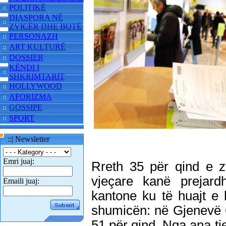
POLITIKË
DIASPORA NË
ZVICËR DHE BOTË
PERSONAZH
ART KULTURË
DOSSIER
KËNDI I
SHKRIMTARIT
HOLLYWOOD
AFORIZMA
GOSSIPE
SPORT
::| Newsletter
Emri juaj:
Rreth 35 për qind e 
vjeçare kanë prejard
Emaili juaj:
kantone ku të huajt e
shumicën: në Gjenevë 
51 për qind. Nga ana tj