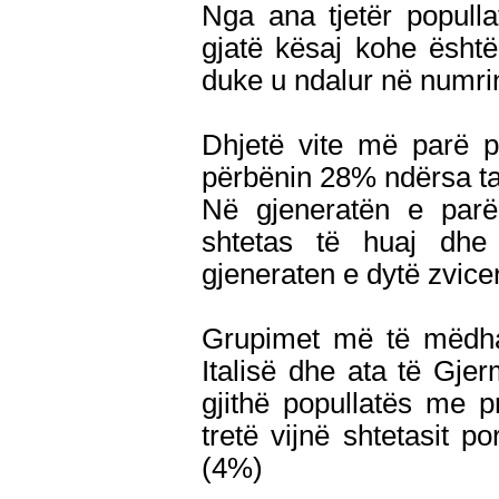
Nga ana tjetër popull
gjatë kësaj kohe është
duke u ndalur në numrin
Dhjetë vite më parë p
përbënin 28% ndërsa t
Në gjeneratën e parë
shtetas të huaj dhe
gjeneraten e dytë zvic
Grupimet më të mëdha 
Italisë dhe ata të Gje
gjithë popullatës me p
tretë vijnë shtetasit 
(4%)