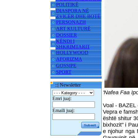
POLITIKË
DIASPORA NË
ZVICËR DHE BOTË
PERSONAZH
ART KULTURË
DOSSIER
KËNDI I
SHKRIMTARIT
HOLLYWOOD
AFORIZMA
GOSSIPE
SPORT
::| Newsletter
'Nafea Faa Ipo
Emri juaj:
Voal - BAZEL 
Emaili juaj:
Vepra e famsh
është shitur 3
bixhozit" i Pa
e njohur nga 
Gauguinit në 