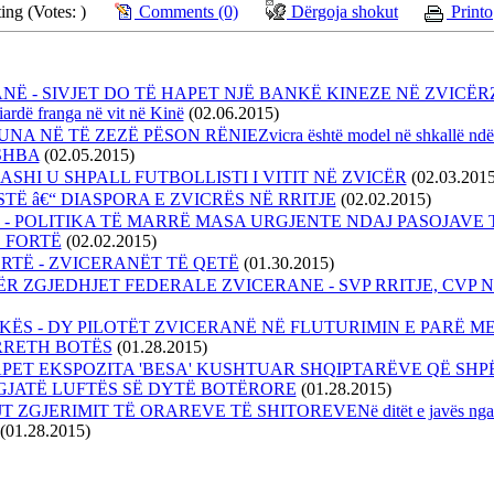
ing (Votes: )
Comments (0)
Dërgoja shokut
Printo
NË - SIVJET DO TË HAPET NJË BANKË KINEZE NË ZVICËRZvi
iardë franga në vit në Kinë
(02.06.2015)
A NË TË ZEZË PËSON RËNIEZvicra është model në shkallë ndër
 SHBA
(02.05.2015)
SHI U SHPALL FUTBOLLISTI I VITIT NË ZVICËR
(02.03.2015
STË â€“ DIASPORA E ZVICRËS NË RRITJE
(02.02.2015)
sse - POLITIKA TË MARRË MASA URGJENTE NDAJ PASOJAVE 
 FORTË
(02.02.2015)
RTË - ZVICERANËT TË QETË
(01.30.2015)
R ZGJEDHJET FEDERALE ZVICERANE - SVP RRITJE, CVP 
IKËS - DY PILOTËT ZVICERANË NË FLUTURIMIN E PARË M
RRETH BOTËS
(01.28.2015)
APET EKSPOZITA 'BESA' KUSHTUAR SHQIPTARËVE QË SH
GJATË LUFTËS SË DYTË BOTËRORE
(01.28.2015)
 ZGJERIMIT TË ORAREVE TË SHITOREVENë ditët e javës nga or
(01.28.2015)