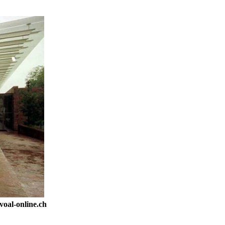
FASLLI HALITI,
BOTOHET NË ROMË
NGA SHTËPIA BOTUESE
Â«EdilLetÂ»Në përkthimin
dhe redaktimin e poetit të
shquar Gëzim Hajdari
Barometri
diplomatikTRADHTARËVE
NUK IU DORËZOHEN
LETRA PËRSHPIRTËSE,
AS
PARALAJMËRUESE!Nga
Prof. Dr. MEHDI HYSENI
BDI DEL SOT NGA
QEVERIA - FUNDI I
oal-online.ch
QEVERISË GRUEVSKI
ZËRI - EDHE NË