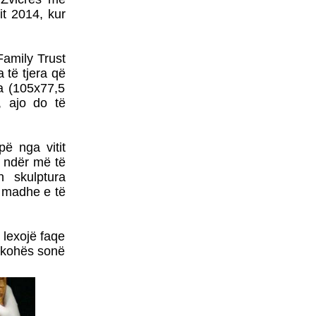
80 AMERIKANË
tit 2014, kur
KËNDOJNË SOT PARA
KUVENDIT TË
SHQIPËRISË KËNGË
PATRIOTIKE SHQIPTARE
Family Trust
 të tjera që
PARULLA DASHURIE
PËR KOSOVËN DHE
a (105x77,5
SHKRIMTARI
, ajo do të
ZEJNULLAH
RRAHMANINga REXHEP
SHAHU
ë nga vitit
SHQIPTARËT E
ë ndër më të
BASHKUAR NGRITËN
n skulptura
FLAMURIN KOMBËTAR
e madhe e të
NË 'KËMBANËN E
PAQES' NË
ROVERETOFotoreportazh
nga FLORIM ZEQA
 lexojë faqe
ë kohës sonë
VRASJA E POPULLIT
DHE SHTETIT NË EMËR
TË PUSHTETIT!-Apo çfarë
(çka) ndodhi në
Kumanovë...?!Nga AGRON