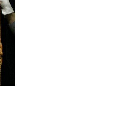
SHABANI
NJË ITINERAR
TRONDITËS
POETIKShaip Beqiri: Hidra
e mllefit / Hydra des Zorns,
Limmat Verlag, 2014,
ZÃ¼richNga ADEM
GASHI
PAUL GAUGUIN - NJË
UDHËTIM DREJT
VENDEVE
IDILIKEEkspozita e
Fondation Beyeler propozon
një nga ngjarjet kulturore
pikante të vitit 2015
PërkujtimMARIAN TUNAJ
- VEPRIMTAR I SHQUAR
PËR LIRINË DHE
PAVARËSINË E
KOSOVËS
Ohridsky - UASHINGTONI
BLLOKON LLOGARITË
DHE PRONAT E