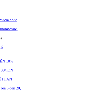
KOSOVË MUND TË
PËRSËRITET RASTI I
KUMANOVËS!
VUÇIÇ MË 27 MAJ IA
cra do të
KTHEN VIZITËN RAMËS
PRISHTINA DHE SHKUPI
kombëtare,
BËJNË IDENTIFIKIMIN E
TË VRARËVE
)
TË
NËNKRYETARI I
PARLAMENTIT
NËN 10%
EVROPIAN KËRKON
DORËHEQJEN E
E AVION
GRUEVSKIT
PRESIDENTI ERDOGAN
PËTUAN
SOT VIZITON TIRANËN
a 6 deri 20,
TRI DORËHEQJE NË
QEVERINË E
MAQEDONISË
ALBUMI I PIKTORIT - 3