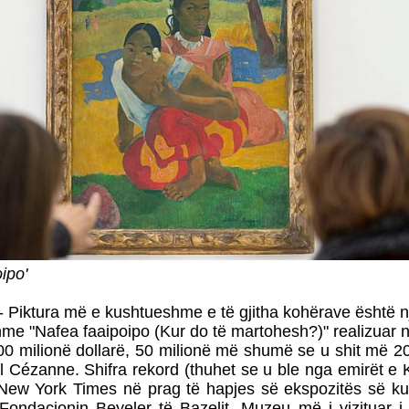
ipo'
- Piktura më e kushtueshme e të gjitha kohërave është 
me "Nafea faaipoipo (Kur do të martohesh?)" realizuar n
00 milionë dollarë, 50 milionë më shumë se u shit më 201
ul Cézanne. Shifra rekord (thuhet se u ble nga emirët e K
New York Times në prag të hapjes së ekspozitës së ku
Fondacionin Beyeler të Bazelit. Muzeu më i vizituar i