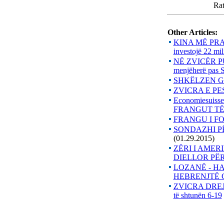
Rat
Other Articles:
KINA MË PRA
investojë 22 mil
NË ZVICËR PUN
menjëherë pas
SHKËLZEN GA
ZVICRA E PE
Economiesui
FRANGUT TË
FRANGU I FO
SONDAZHI PË
(01.29.2015)
ZËRI I AMER
DIELLOR PË
LOZANË - H
HEBRENJTË 
ZVICRA DREJT
të shtunën 6-19