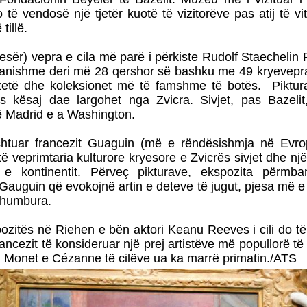
o të vendosë një tjetër kuotë të vizitorëve pas atij të vi
tillë.
esër) vepra e cila më parë i përkiste Rudolf Staechelin 
pranishme deri më 28 qershor së bashku me 49 kryevepra
zetë dhe koleksionet më të famshme të botës. Piktur
as kësaj dae largohet nga Zvicra. Sivjet, pas Bazelit
 Madrid e a Washington.
htuar francezit Guaguin (më e rëndësishmja në Evrop
të veprimtaria kulturore kryesore e Zvicrës sivjet dhe nj
 e kontinentit. Përveç pikturave, ekspozita përmba
 Gauguin që evokojnë artin e deteve të jugut, pjesa më 
ë humbura.
ozitës në Riehen e bën aktori Keanu Reeves i cili do të
ancezit të konsideruar një prej artistëve më popullorë t
Monet e Cézanne të cilëve ua ka marrë primatin./ATS