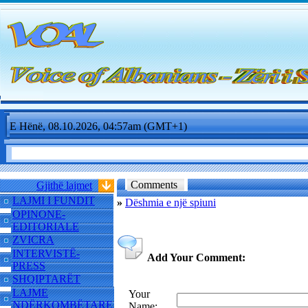
E Hënë, 08.10.2026, 04:57am (GMT+1)
Comments
Gjithë lajmet
LAJMI I FUNDIT
»
Dëshmia e një spiuni
OPINONE-
EDITORIALE
ZVICRA
INTERVISTË-
Add Your Comment:
PRESS
SHQIPTARËT
LAJME
Your
NDËRKOMBËTARE
Name: