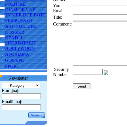
POLITIKË
Your
DIASPORA NË
Email:
ZVICËR DHE BOTË
Title:
PERSONAZH
Comment:
ART KULTURË
DOSSIER
KËNDI I
SHKRIMTARIT
HOLLYWOOD
AFORIZMA
GOSSIPE
SPORT
Security
Number
::| Newsletter
Emri juaj:
Emaili juaj: