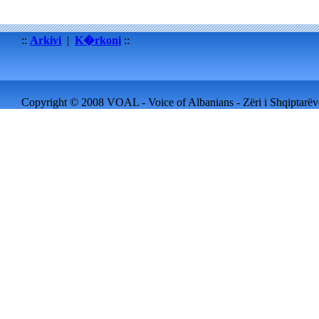
::
Arkivi
|
K�rkoni
::
Copyright © 2008 VOAL - Voice of Albanians - Zëri i Shqiptarëve 