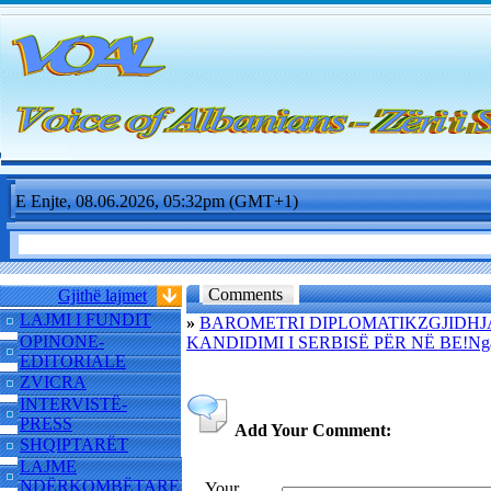
E Enjte, 08.06.2026, 05:32pm (GMT+1)
Comments
Gjithë lajmet
LAJMI I FUNDIT
»
BAROMETRI DIPLOMATIKZGJIDHJ
OPINONE-
KANDIDIMI I SERBISË PËR NË BE!Nga
EDITORIALE
ZVICRA
INTERVISTË-
PRESS
Add Your Comment:
SHQIPTARËT
LAJME
NDËRKOMBËTARE
Your