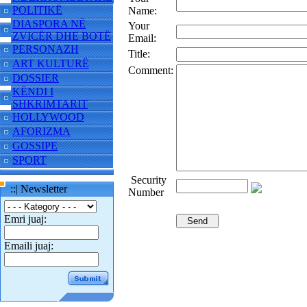
POLITIKË
Name:
DIASPORA NË
Your
ZVICËR DHE BOTË
Email:
PERSONAZH
Title:
ART KULTURË
Comment:
DOSSIER
KËNDI I
SHKRIMTARIT
HOLLYWOOD
AFORIZMA
GOSSIPE
SPORT
Security
::| Newsletter
Number
Emri juaj:
Emaili juaj: