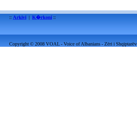
::
Arkivi
|
K�rkoni
::
Copyright © 2008 VOAL - Voice of Albanians - Zëri i Shqiptarëve 