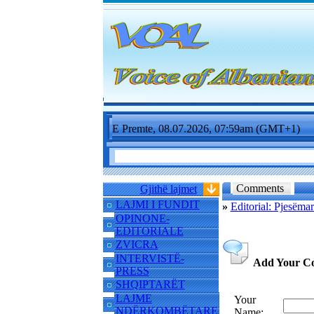
E Premte, 08.07.2026, 07:59am (GMT+1)
Comments
Gjithë lajmet
LAJMI I FUNDIT
»
Editorial: Pjesëmar
OPINONE-
EDITORIALE
ZVICRA
INTERVISTË-
Add Your C
PRESS
SHQIPTARËT
LAJME
Your
NDËRKOMBËTARE
Name: