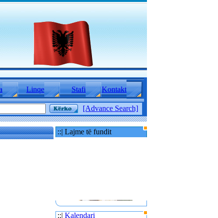
a
Linqe
Stafi
Kontakt
[Advance Search]
::| Lajme të fundit
::|
Kalendari