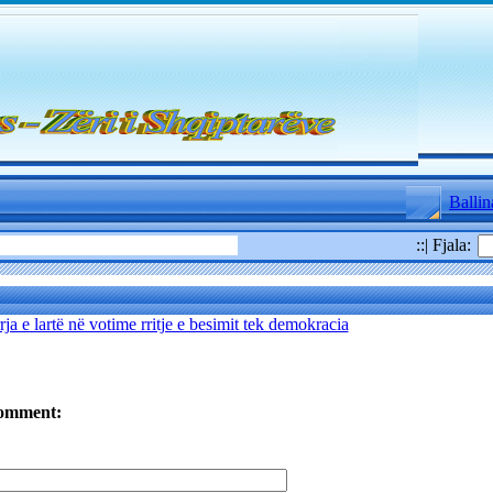
Ballin
::| Fjala:
rja e lartë në votime rritje e besimit tek demokracia
omment: