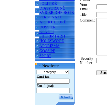
POLITIKË
Your
DIASPORA NË
Email:
ZVICËR DHE BOTË
Title:
PERSONAZH
Comment:
ART KULTURË
DOSSIER
KËNDI I
SHKRIMTARIT
HOLLYWOOD
AFORIZMA
GOSSIPE
SPORT
Security
Number
::| Newsletter
Emri juaj:
Emaili juaj: