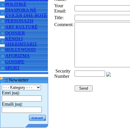
POLITIKË
Your
DIASPORA NË
Email:
ZVICËR DHE BOTË
Title:
PERSONAZH
Comment:
ART KULTURË
DOSSIER
KËNDI I
SHKRIMTARIT
HOLLYWOOD
AFORIZMA
GOSSIPE
SPORT
Security
Number
::| Newsletter
Emri juaj:
Emaili juaj: