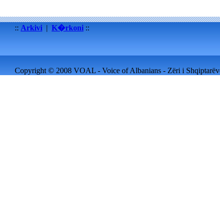
::
Arkivi
|
K�rkoni
::
Copyright © 2008 VOAL - Voice of Albanians - Zëri i Shqiptarëve 