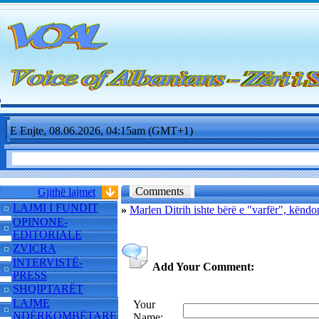
E Enjte, 08.06.2026, 04:15am (GMT+1)
Comments
Gjithë lajmet
LAJMI I FUNDIT
»
Marlen Ditrih ishte bërë e "varfër", këndon
OPINONE-
EDITORIALE
ZVICRA
INTERVISTË-
Add Your Comment:
PRESS
SHQIPTARËT
LAJME
Your
NDËRKOMBËTARE
Name: