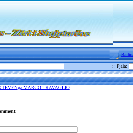
Ballin
::| Fjala:
KTEVENga MARCO TRAVAGLIO
omment: