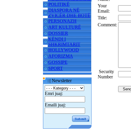
POLITIKË
Your
DIASPORA NË
Email:
ZVICËR DHE BOTË
Title:
PERSONAZH
Comment:
ART KULTURË
DOSSIER
KËNDI I
SHKRIMTARIT
HOLLYWOOD
AFORIZMA
GOSSIPE
SPORT
Security
Number
::| Newsletter
Emri juaj:
Emaili juaj: