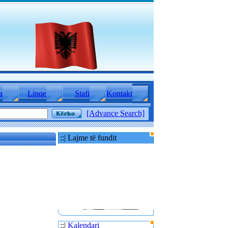
a
Linqe
Stafi
Kontakt
[Advance Search]
::| Lajme të fundit
::|
Kalendari