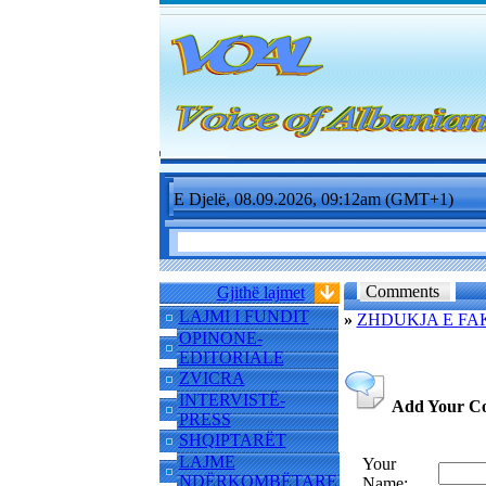
E Djelë, 08.09.2026, 09:12am (GMT+1)
Comments
Gjithë lajmet
LAJMI I FUNDIT
»
ZHDUKJA E FA
OPINONE-
EDITORIALE
ZVICRA
INTERVISTË-
Add Your C
PRESS
SHQIPTARËT
LAJME
Your
NDËRKOMBËTARE
Name: