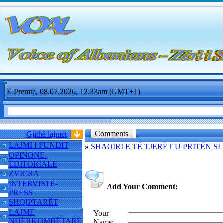
E Premte, 08.07.2026, 12:33am (GMT+1)
Comments
Gjithë lajmet
LAJMI I FUNDIT
»
SHAQIRI E TË TJERËT U PRITËN S
OPINONE-
EDITORIALE
ZVICRA
INTERVISTË-
Add Your Comment:
PRESS
SHQIPTARËT
LAJME
Your
NDËRKOMBËTARE
Name: