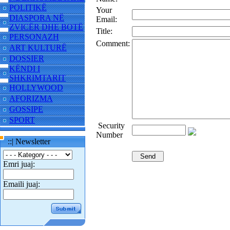
POLITIKË
Your
DIASPORA NË
Email:
ZVICËR DHE BOTË
Title:
PERSONAZH
Comment:
ART KULTURË
DOSSIER
KËNDI I
SHKRIMTARIT
HOLLYWOOD
AFORIZMA
GOSSIPE
SPORT
Security
Number
::| Newsletter
Emri juaj:
Emaili juaj: