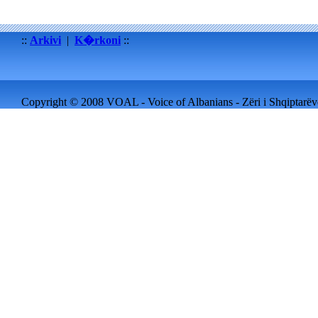
::
Arkivi
|
K�rkoni
::
Copyright © 2008 VOAL - Voice of Albanians - Zëri i Shqiptarëve 