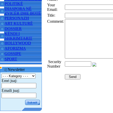
POLITIKË
Your
DIASPORA NË
Email:
ZVICËR DHE BOTË
Title:
PERSONAZH
Comment:
ART KULTURË
DOSSIER
KËNDI I
SHKRIMTARIT
HOLLYWOOD
AFORIZMA
GOSSIPE
SPORT
Security
Number
::| Newsletter
Emri juaj:
Emaili juaj: