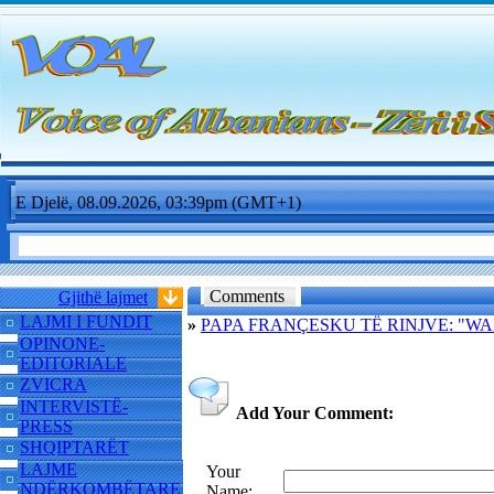
E Djelë, 08.09.2026, 03:39pm (GMT+1)
Comments
Gjithë lajmet
LAJMI I FUNDIT
»
PAPA FRANÇESKU TË RINJVE: "WA
OPINONE-
EDITORIALE
ZVICRA
INTERVISTË-
Add Your Comment:
PRESS
SHQIPTARËT
LAJME
Your
NDËRKOMBËTARE
Name: