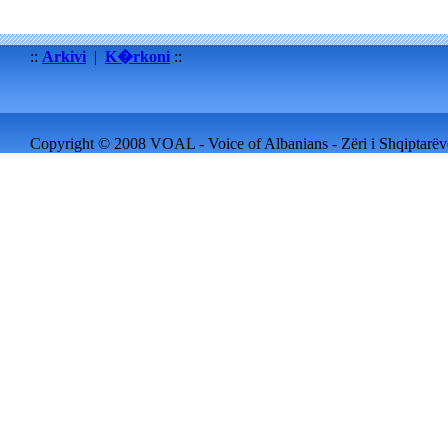
::
Arkivi
|
K�rkoni
::
Copyright © 2008 VOAL - Voice of Albanians - Zëri i Shqiptarëve 