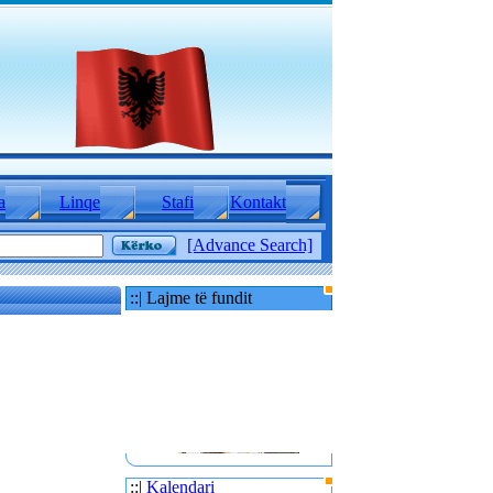
a
Linqe
Stafi
Kontakt
[Advance Search]
::| Lajme të fundit
::|
Kalendari