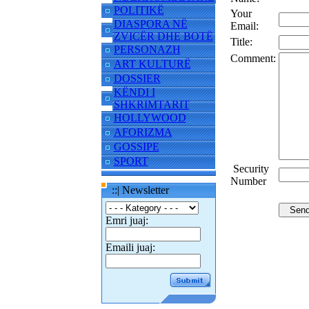
POLITIKË
Your
DIASPORA NË
Email:
ZVICËR DHE BOTË
Title:
PERSONAZH
Comment:
ART KULTURË
DOSSIER
KËNDI I
SHKRIMTARIT
HOLLYWOOD
AFORIZMA
GOSSIPE
SPORT
Security
Number
::| Newsletter
Emri juaj:
Emaili juaj: