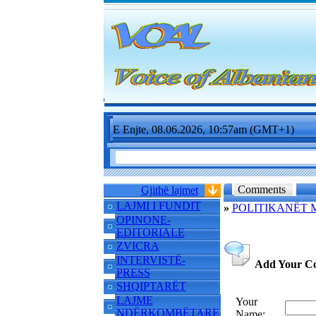
E Enjte, 08.06.2026, 10:57am (GMT+1)
Comments
Gjithë lajmet
LAJMI I FUNDIT
»
POLITIKANËT 
OPINONE-
EDITORIALE
ZVICRA
INTERVISTË-
Add Your C
PRESS
SHQIPTARËT
LAJME
Your
NDËRKOMBËTARE
Name: