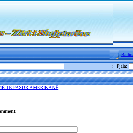
Ballin
::| Fjala:
MË TË PASUR AMERIKANË
omment: