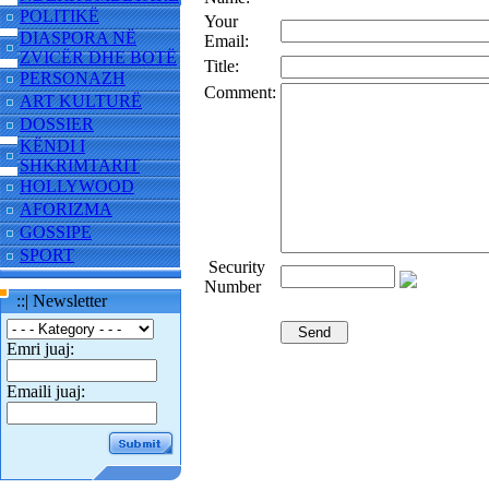
POLITIKË
Your
DIASPORA NË
Email:
ZVICËR DHE BOTË
Title:
PERSONAZH
Comment:
ART KULTURË
DOSSIER
KËNDI I
SHKRIMTARIT
HOLLYWOOD
AFORIZMA
GOSSIPE
SPORT
Security
Number
::| Newsletter
Emri juaj:
Emaili juaj: