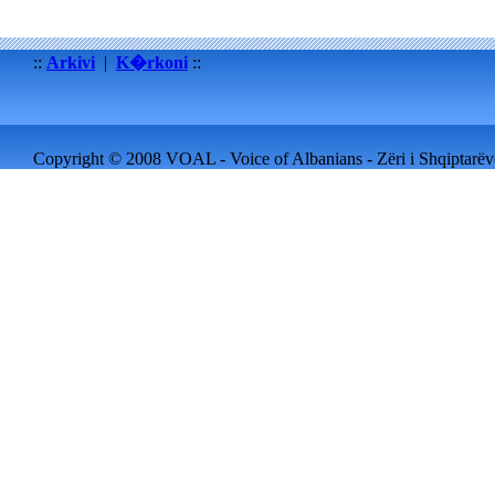
::
Arkivi
|
K�rkoni
::
Copyright © 2008 VOAL - Voice of Albanians - Zëri i Shqiptarëve 