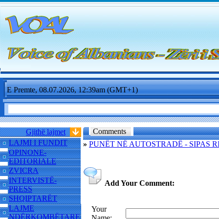
E Premte, 08.07.2026, 12:39am (GMT+1)
Comments
Gjithë lajmet
LAJMI I FUNDIT
»
PUNËT NË AUTOSTRADË - SIPAS 
OPINONE-
EDITORIALE
ZVICRA
INTERVISTË-
Add Your Comment:
PRESS
SHQIPTARËT
LAJME
Your
NDËRKOMBËTARE
Name: