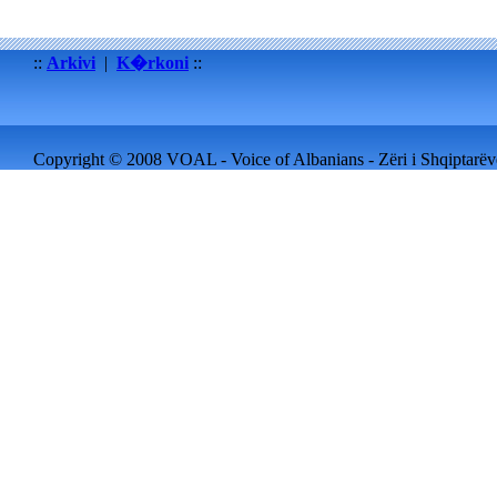
::
Arkivi
|
K�rkoni
::
Copyright © 2008 VOAL - Voice of Albanians - Zëri i Shqiptarëve 