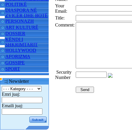
POLITIKË
Your
DIASPORA NË
Email:
ZVICËR DHE BOTË
Title:
PERSONAZH
Comment:
ART KULTURË
DOSSIER
KËNDI I
SHKRIMTARIT
HOLLYWOOD
AFORIZMA
GOSSIPE
SPORT
Security
Number
::| Newsletter
Emri juaj:
Emaili juaj: