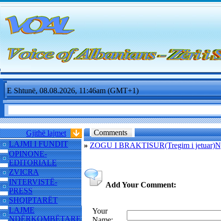
E Shtunë, 08.08.2026, 11:46am (GMT+1)
Comments
Gjithë lajmet
LAJMI I FUNDIT
»
ZOGU I BRAKTISUR(Tregim i jetua
OPINONE-
EDITORIALE
ZVICRA
INTERVISTË-
Add Your Comment:
PRESS
SHQIPTARËT
LAJME
Your
NDËRKOMBËTARE
Name: