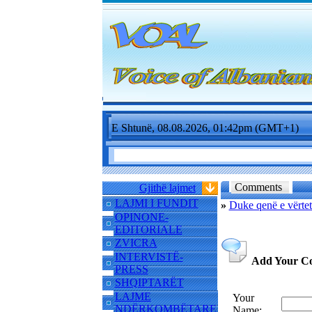
E Shtunë, 08.08.2026, 01:42pm (GMT+1)
Comments
Gjithë lajmet
LAJMI I FUNDIT
»
Duke qenë e vërtet
OPINONE-
EDITORIALE
ZVICRA
INTERVISTË-
Add Your C
PRESS
SHQIPTARËT
LAJME
Your
NDËRKOMBËTARE
Name: