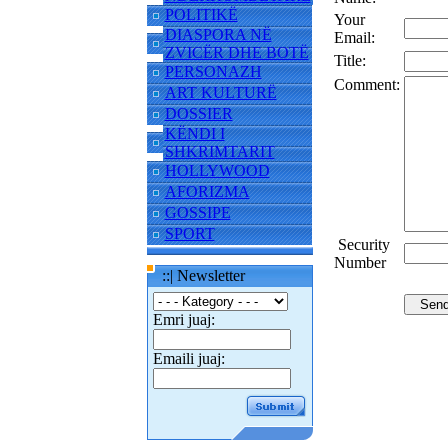
POLITIKË
Your
DIASPORA NË
Email:
ZVICËR DHE BOTË
Title:
PERSONAZH
Comment:
ART KULTURË
DOSSIER
KËNDI I
SHKRIMTARIT
HOLLYWOOD
AFORIZMA
GOSSIPE
SPORT
Security
Number
::| Newsletter
Emri juaj:
Emaili juaj: