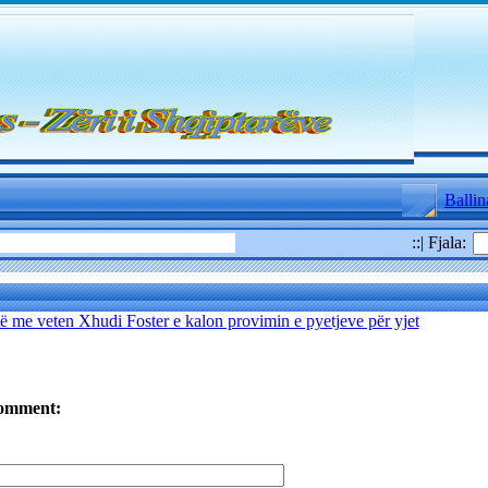
Ballin
::| Fjala:
ë me veten Xhudi Foster e kalon provimin e pyetjeve për yjet
omment: