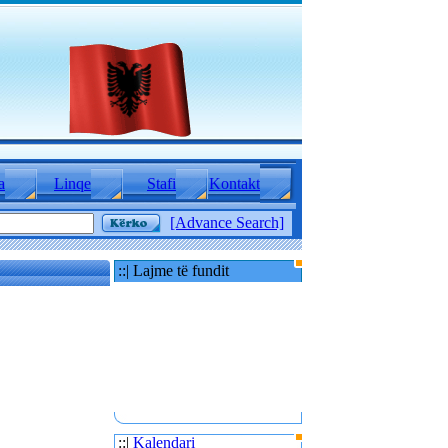
a
Linqe
Stafi
Kontakt
[Advance Search]
::| Lajme të fundit
::|
Kalendari