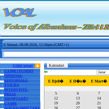
E Shtunë, 08.08.2026, 12:36pm (GMT+1)
Kalendari
Gjithë lajmet
LAJMI I FUNDIT
OPINONE-
EDITORIALE
E Djell�
E H�n�
E Mart�
ZVICRA
INTERVISTË-
5
6
7
PRESS
12
13
14
SHQIPTARËT
19
20
21
LAJME
NDËRKOMBËTARE
26
27
28