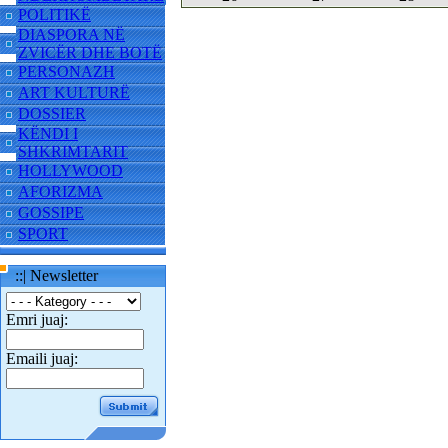
POLITIKË
DIASPORA NË
ZVICËR DHE BOTË
PERSONAZH
ART KULTURË
DOSSIER
KËNDI I
SHKRIMTARIT
HOLLYWOOD
AFORIZMA
GOSSIPE
SPORT
::| Newsletter
Emri juaj:
Emaili juaj: