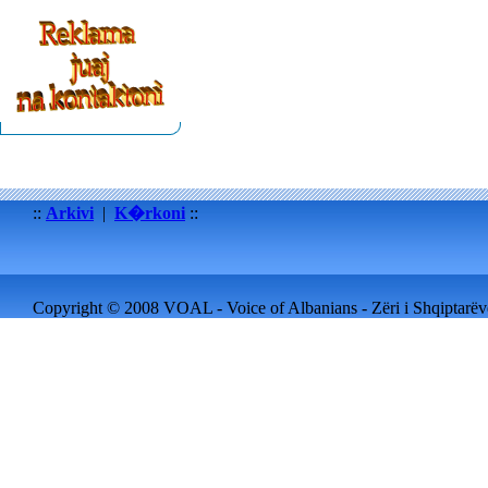
::
Arkivi
|
K�rkoni
::
Copyright © 2008 VOAL - Voice of Albanians - Zëri i Shqiptarëve 