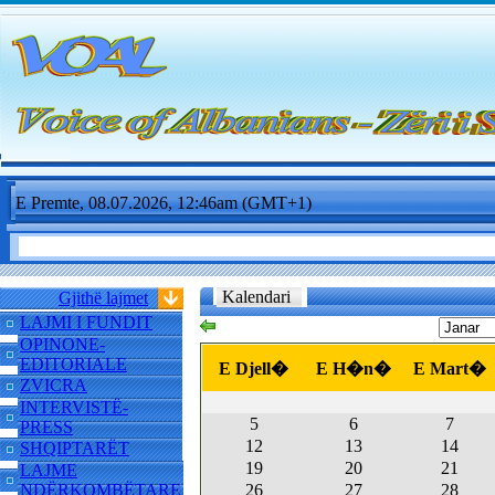
E Premte, 08.07.2026, 12:46am (GMT+1)
Kalendari
Gjithë lajmet
LAJMI I FUNDIT
OPINONE-
EDITORIALE
E Djell�
E H�n�
E Mart�
ZVICRA
INTERVISTË-
5
6
7
PRESS
12
13
14
SHQIPTARËT
19
20
21
LAJME
NDËRKOMBËTARE
26
27
28