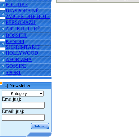
POLITIKË
DIASPORA NË
ZVICËR DHE BOTË
PERSONAZH
ART KULTURË
DOSSIER
KËNDI I
SHKRIMTARIT
HOLLYWOOD
AFORIZMA
GOSSIPE
SPORT
::| Newsletter
Emri juaj:
Emaili juaj: