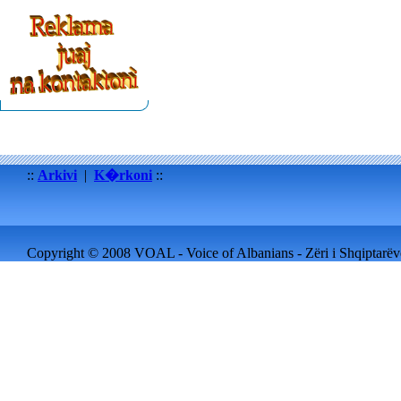
::
Arkivi
|
K�rkoni
::
Copyright © 2008 VOAL - Voice of Albanians - Zëri i Shqiptarëve 