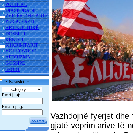
POLITIKË
DIASPORA NË
ZVICËR DHE BOTË
PERSONAZH
ART KULTURË
DOSSIER
KËNDI I
SHKRIMTARIT
HOLLYWOOD
AFORIZMA
GOSSIPE
SPORT
::| Newsletter
Emri juaj:
Emaili juaj:
Vazhdojnë fyerjet dhe t
gjatë veprimtarive të 