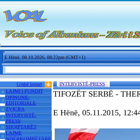
E Hënë, 08.10.2026, 08:22pm (GMT+1)
INTERVISTË-PRESS
Gjithë lajmet
LAJMI I FUNDIT
TIFOZËT SERBË - THER
OPINONE-
EDITORIALE
ZVICRA
E Hënë, 05.11.2015, 12
INTERVISTË-
PRESS
SHQIPTARËT
LAJME
NDËRKOMBËTARE