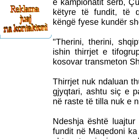
e kampionatit serb, Çu
këtyre të fundit, të 
këngë fyese kundër sh
"Therini, therini, shqipt
ishin thirrjet e tifog
kosovar transmeton Sh
Thirrjet nuk ndaluan t
gjyqtari, ashtu siç e 
në raste të tilla nuk e 
Ndeshja është luajtur
fundit në Maqedoni ka