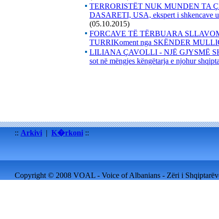
TERRORISTËT NUK MUNDEN TA ÇR
DASARETI, USA, ekspert i shkencave ush
(05.10.2015)
FORCAVE TË TËRBUARA SLLAVO
TURRIKoment nga SKËNDER MULLI
LILIANA ÇAVOLLI - NJË GJYSMË SHE
sot në mëngjes këngëtarja e njohur shqipta
::
Arkivi
|
K�rkoni
::
Copyright © 2008 VOAL - Voice of Albanians - Zëri i Shqiptarëve 