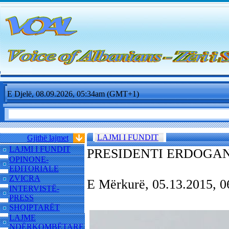
E Djelë, 08.09.2026, 05:34am (GMT+1)
LAJMI I FUNDIT
Gjithë lajmet
LAJMI I FUNDIT
PRESIDENTI ERDOGAN
OPINONE-
EDITORIALE
ZVICRA
E Mërkurë, 05.13.2015,
INTERVISTË-
PRESS
SHQIPTARËT
LAJME
NDËRKOMBËTARE