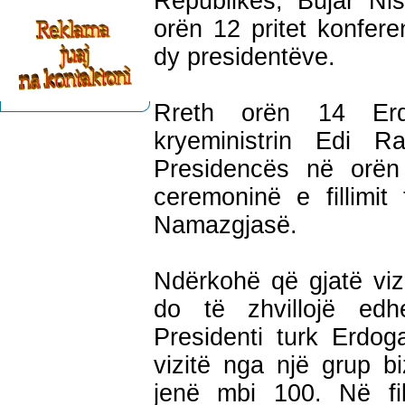
Republikës, Bujar Ni
orën 12 pritet konfer
dy presidentëve.
Rreth orën 14 Er
kryeministrin Edi R
Presidencës në orë
ceremoninë e fillimi
Namazgjasë.
Ndërkohë që gjatë viz
do të zhvillojë ed
Presidenti turk Erdo
vizitë nga një grup b
jenë mbi 100. Në fil