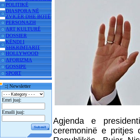
POLITIKË
DIASPORA NË
ZVICËR DHE BOTË
PERSONAZH
ART KULTURË
DOSSIER
KËNDI I
SHKRIMTARIT
HOLLYWOOD
AFORIZMA
GOSSIPE
SPORT
::| Newsletter
Emri juaj:
Emaili juaj:
Agjenda e presiden
ceremoninë e pritjes 