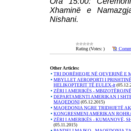
Ora 15:00: Ceremoni
Xhaminë e Namazgjas
Nishani.
Rating (Votes: )
Comme
Other Articles:
TRI DORËHEQJE NË QEVERINË E
MBYLLET AEROPORTI I PRISHTINË
HELIKOPTERIT TË EULEX-it
(05.12.
ZËRI I AMERIKËS - MBIZOTËROJ
DEPARTAMENTI AMERIKAN I SHTE
MAQEDONI
(05.12.2015)
MAQEDONIA NGRE TRIDHJETË AK
KONGRESMENI AMERIKAN ROHRA
ZËRI I AMERIKËS - KUMANOVË, 
(05.11.2015)
PANDELI MAJKO - MAQEDONIA TA 