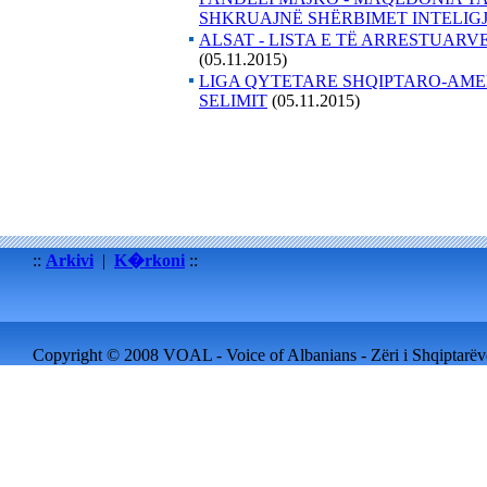
SHKRUAJNË SHËRBIMET INTELIG
ALSAT - LISTA E TË ARRESTUAR
(05.11.2015)
LIGA QYTETARE SHQIPTARO-AME
SELIMIT
(05.11.2015)
::
Arkivi
|
K�rkoni
::
Copyright © 2008 VOAL - Voice of Albanians - Zëri i Shqiptarëve 