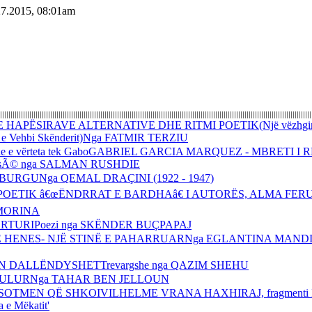
27.2015, 08:01am
E HAPËSIRAVE ALTERNATIVE DHE RITMI POETIK(Një vëzhgim
ë e Vehbi Skënderit)Nga FATMIR TERZIU
dhe e vërteta tek GaboGABRIEL GARCIA MARQUEZ - MBRETI I
sÃ© nga SALMAN RUSHDIE
BURGUNga QEMAL DRAÇINI (1922 - 1947)
POETIK â€œËNDRRAT E BARDHAâ€ I AUTORËS, ALMA FER
MORINA
RTURIPoezi nga SKËNDER BUÇPAPAJ
 HENES- NJË STINË E PAHARRUARNga EGLANTINA MANDI
 DALLËNDYSHETTrevargshe nga QAZIM SHEHU
 ULURNga TAHAR BEN JELLOUN
 SOTMEN QË SHKOIVILHELME VRANA HAXHIRAJ, fragmenti I
a e Mëkatit'