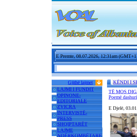
E Premte, 08.07.2026, 12:31am (GMT+1
KËNDI I 
Gjithë lajmet
LAJMI I FUNDIT
TË MOS DIG
OPINONE-
Poemë dashu
EDITORIALE
ZVICRA
E Djelë, 03.0
INTERVISTË-
PRESS
SHQIPTARËT
LAJME
NDËRKOMBËTARE