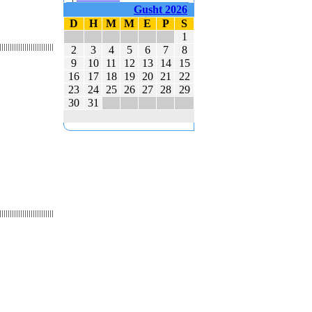
E MBAJTËN PARA
Gusht 2026
KUVENDIT KONCERTIN
D
H
M
M
E
P
S
ME KËNGË PATRIOTIKE
1
SHQIPTARE
2
3
4
5
6
7
8
9
10
11
12
13
14
15
KËNGËTARJA
16
17
18
19
20
21
22
BRITANIKE E SHTYN
23
24
25
26
27
28
29
UDHËTIMIN NË
30
31
HAPËSIRË
JUVENTUS DHE
BARCELONA NË
FINALEN EVROPIANE
POLAKËT PO
PËRGATITEN PËR LUFTË
REPUBLIKA E KOSOVËS
DHE REPUBLIKA E
SHQIPËRISË - BASHKË
NË KANË