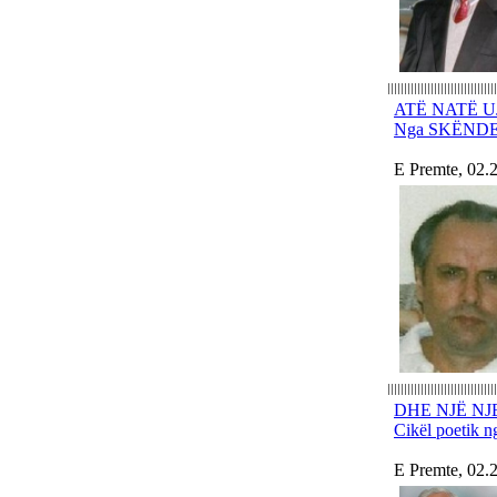
ATË NATË 
Nga SKËND
E Premte, 02.
DHE NJË NJ
Cikël poeti
E Premte, 02.