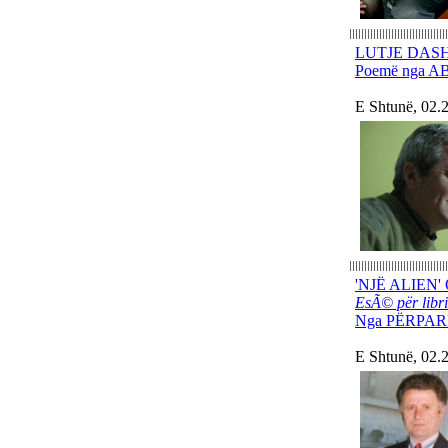
LUTJE DAS
Poemë nga
E Shtunë, 02.
'NJË ALIEN
EsÃ© për lib
Nga PËRPAR
E Shtunë, 02.