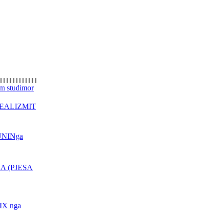
KOSOVË MUND TË
PËRSËRITET RASTI I
KUMANOVËS!
VUÇIÇ MË 27 MAJ IA
KTHEN VIZITËN RAMËS
PRISHTINA DHE SHKUPI
BËJNË IDENTIFIKIMIN E
TË VRARËVE
 studimor
 REALIZMIT
NËNKRYETARI I
PARLAMENTIT
EVROPIAN KËRKON
UNINga
DORËHEQJEN E
GRUEVSKIT
PRESIDENTI ERDOGAN
A (PJESA
SOT VIZITON TIRANËN
TRI DORËHEQJE NË
QEVERINË E
MAQEDONISË
X nga
ALBUMI I PIKTORIT - 3