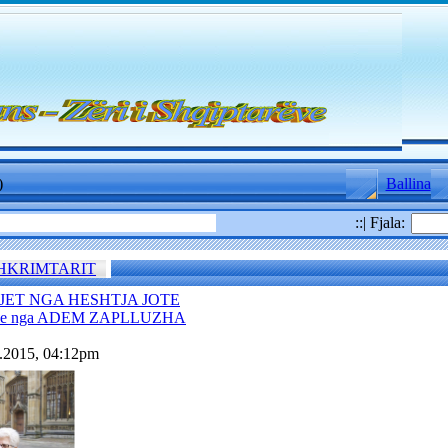
)
Ballina
::| Fjala:
SHKRIMTARIT
JET NGA HESHTJA JOTE
rie nga ADEM ZAPLLUZHA
1.2015, 04:12pm