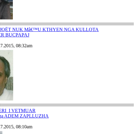
UJQËT NUK Mâ€™U KTHYEN NGA KULLOTA
ER BUÇPAPAJ
27.2015, 08:32am
ERI I VETMUAR
k nga ADEM ZAPLLUZHA
27.2015, 08:10am