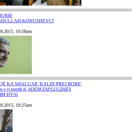
HURIE
 ABDULLAH KONUSHEVCI
28.2015, 10:58am
' QË KA SHALUAR 'KALIN PREJ BORE'
rin e ri poetik të ADEM ZAPLLUZHËS
IM HYSI
28.2015, 10:25am