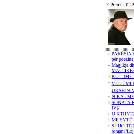
E Premte, 02.
»
PARËSIA 
për poezin
»
Magjikja 
MAGJIKE
»
KUJTIME 
»
VËLLIMI 
UKSHIN 
»
NIKAJ-ME
»
SONATA E
IV)/
»
U KTHYEN
»
ME SYTË
»
SHIJO TË
romani 'Loj