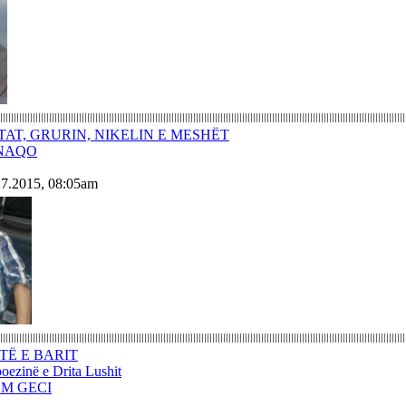
ITAT, GRURIN, NIKELIN E MESHËT
 NAQO
27.2015, 08:05am
TË E BARIT
poezinë e Drita Lushit
EM GECI