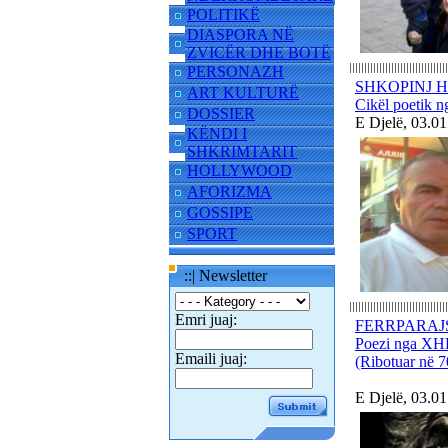
POLITIKË
DIASPORA NË
ZVICËR DHE BOTË
PERSONAZH
SHKOPINJ 
ART KULTURË
Cikël poetik
DOSSIER
E Djelë, 03.0
KËNDI I
SHKRIMTARIT
HOLLYWOOD
AFORIZMA
GOSSIPE
SPORT
::| Newsletter
Emri juaj:
FERRPARAJ
Poezi nga 
Emaili juaj:
(Ribotuar në 70
E Djelë, 03.0