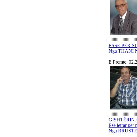
ESSE PËR S
Nga THANI
E Premte, 02.
GISHTËRINJ
Ese letrar për 
Nga RRUST