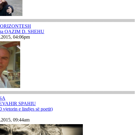
HORIZONTESH
 nga QAZIM D. SHEHU
1.2015, 04:06pm
SA
XHEVAHIR SPAHIU
 vjetorin e lindjes së poetit)
1.2015, 09:44am