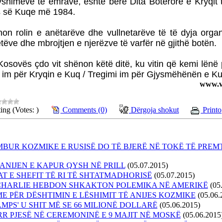
yshimeve të emrave, është bërë Dita Botërore e Kryqit
 së Kuqe më 1984.
on rolin e anëtarëve dhe vullnetarëve të të dyja orga
tëve dhe mbrojtjen e njerëzve të varfër në gjithë botën.
 Kosovës çdo vit shënon këtë ditë, ku vitin që kemi lënë
i im për Kryqin e Kuq / Tregimi im për Gjysmëhënën e Ku
www.vo
ing (Votes: )
Comments (0)
Dërgoja shokut
Printo
MBUR KOZMIKE E RUSISË DO TË BJERË NË TOKË TË PREM
 ANIJEN E KAPUR QYSH NË PRILL
(05.07.2015)
AT E SHEFIT TË RI TË SHTATMADHORISË
(05.07.2015)
 CHARLIE HEBDON SHKAKTON POLEMIKA NË AMERIKË
(05
ME PËR DËSHTIMIN E LËSHIMIT TË ANIJES KOZMIKE
(05.06.
AMPS' U SHIT MË SE 66 MILIONË DOLLARË
(05.06.2015)
RR PJESË NË CEREMONINË E 9 MAJIT NË MOSKË
(05.06.2015