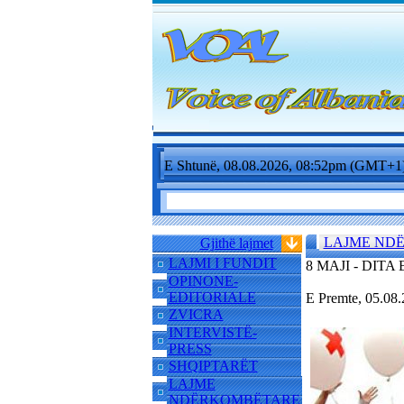
E Shtunë, 08.08.2026, 08:52pm (GMT+1
LAJME ND
Gjithë lajmet
LAJMI I FUNDIT
8 MAJI - DIT
OPINONE-
EDITORIALE
E Premte, 05.08
ZVICRA
INTERVISTË-
PRESS
SHQIPTARËT
LAJME
NDËRKOMBËTARE