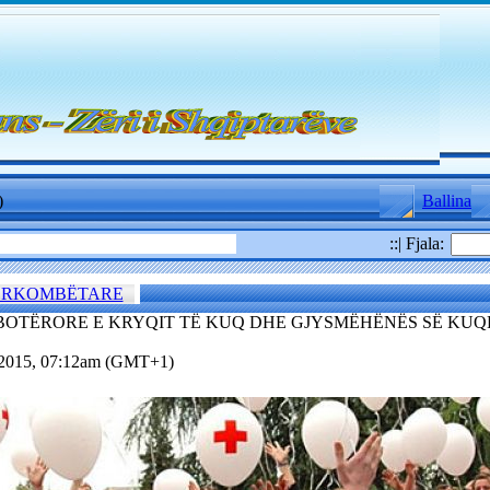
)
Ballina
::| Fjala:
ËRKOMBËTARE
A BOTËRORE E KRYQIT TË KUQ DHE GJYSMËHËNËS SË KUQ
.2015, 07:12am (GMT+1)