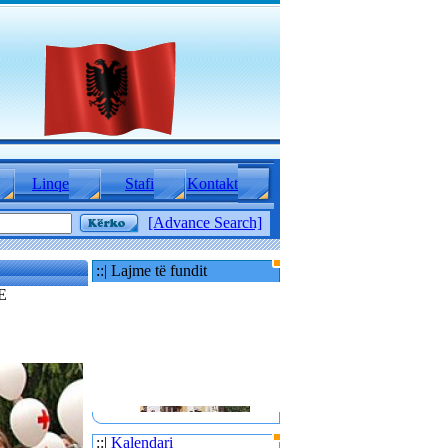
Linqe
Stafi
Kontakt
[Advance Search]
::| Lajme të fundit
E
::|
Kalendari