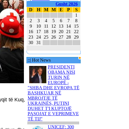
80 TË RINJ AMERIKANË
Gusht 2026
E MBAJTËN PARA
D
H
M
M
E
P
S
KUVENDIT KONCERTIN
1
ME KËNGË PATRIOTIKE
2
3
4
5
6
7
8
SHQIPTARE
9
10
11
12
13
14
15
16
17
18
19
20
21
22
KËNGËTARJA
23
24
25
26
27
28
29
BRITANIKE E SHTYN
30
31
UDHËTIMIN NË
HAPËSIRË
JUVENTUS DHE
::| Hot News
BARCELONA NË
FINALEN EVROPIANE
PRESIDENTI
OBAMA NISI
POLAKËT PO
TURIN NË
PËRGATITEN PËR LUFTË
EUROPË -
REPUBLIKA E KOSOVËS
"SHBA DHE EVROPA TË
DHE REPUBLIKA E
BASHKUAR NË
SHQIPËRISË - BASHKË
MBROJTJE TË
qit të Kuq,
NË KANË
UKRAINËS, PUTINI
DUHET T'I KUPTOJË
PASOJAT E VEPRIMEVE
TË TIJ"
UNICEF: 300