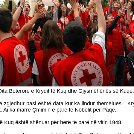
Dita Botërore e Kryqit të Kuq dhe Gjysmëhënës së Kuqe.
ë zgjedhur pasi është data kur ka lindur themeluesi i Kry
 Ai ka marrë Çmimin e parë të Nobelit për Paqe.
 të Kuq është shënuar për herë të parë në vitin 1948.