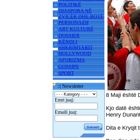
POLITIKË
DIASPORA NË
ZVICËR DHE BOTË
PERSONAZH
ART KULTURË
DOSSIER
KËNDI I
SHKRIMTARIT
HOLLYWOOD
AFORIZMA
GOSSIPE
SPORT
::| Newsletter
8 Maji është 
Emri juaj:
Kjo datë ësht
Emaili juaj:
Henry Dunant.
Dita e Kryqit