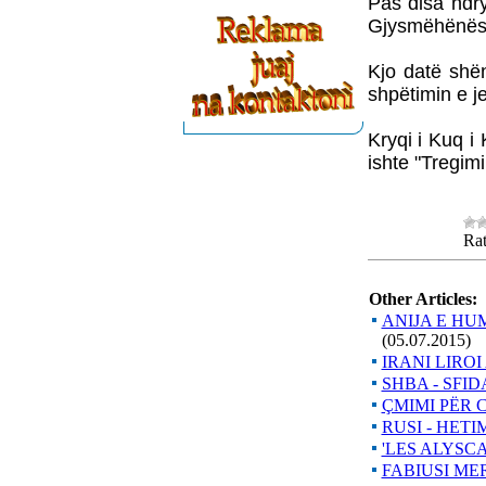
Pas disa ndr
Gjysmëhënës
Kjo datë shën
shpëtimin e je
Kryqi i Kuq i
ishte "Tregim
Rat
Other Articles:
ANIJA E HU
(05.07.2015)
IRANI LIROI
SHBA - SFID
ÇMIMI PËR
RUSI - HETI
'LES ALYSC
FABIUSI ME