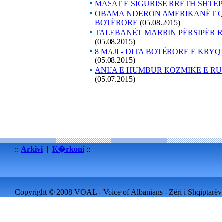
MASAT E SIGURISË RRETH SHTË
OBAMA NDERON AMERIKANËT QË
BOTËRORE
(05.08.2015)
TALEBANËT MARRIN PËRSIPËR 
(05.08.2015)
8 MAJI - DITA BOTËRORE E KRY
(05.08.2015)
ANIJA E HUMBUR KOZMIKE E RU
(05.07.2015)
::
Arkivi
|
K�rkoni
::
Copyright © 2008 VOAL - Voice of Albanians - Zëri i Shqiptarëve 