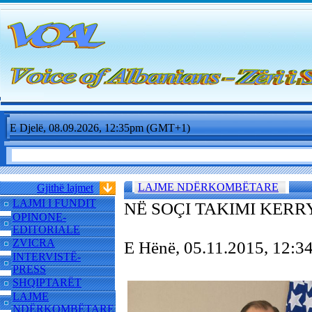
E Djelë, 08.09.2026, 12:35pm (GMT+1)
LAJME NDËRKOMBËTARE
Gjithë lajmet
LAJMI I FUNDIT
NË SOÇI TAKIMI KER
OPINONE-
EDITORIALE
ZVICRA
E Hënë, 05.11.2015, 12:
INTERVISTË-
PRESS
SHQIPTARËT
LAJME
NDËRKOMBËTARE