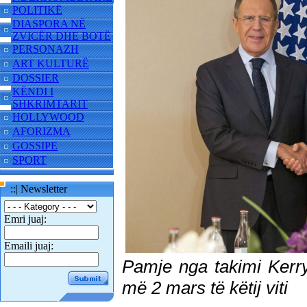
POLITIKË
DIASPORA NË
ZVICËR DHE BOTË
PERSONAZH
ART KULTURË
DOSSIER
KËNDI I
SHKRIMTARIT
HOLLYWOOD
AFORIZMA
GOSSIPE
SPORT
::| Newsletter
Emri juaj:
Emaili juaj:
Pamje nga takimi Kerr
më 2 mars të këtij viti