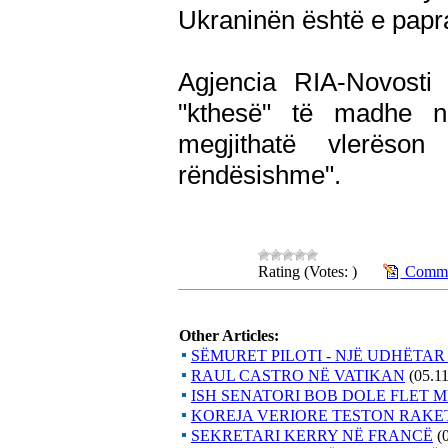
Ukraninën është e pap
Agjencia RIA-Novosti
"kthesë" të madhe ng
megjithatë vlerës
rëndësishme".
Rating (Votes: )
Commen
Other Articles:
SËMURET PILOTI - NJË UDHËTA
RAUL CASTRO NË VATIKAN
(05.1
ISH SENATORI BOB DOLE FLET MB
KOREJA VERIORE TESTON RAKE
SEKRETARI KERRY NË FRANCË
(