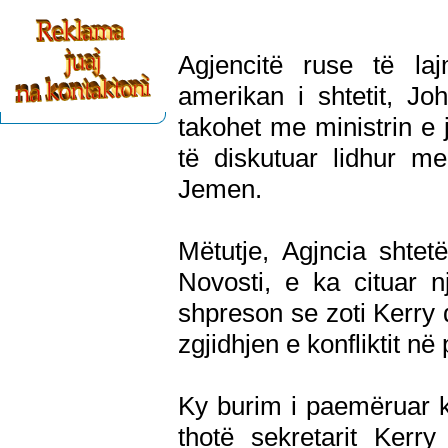
Agjencitë ruse të laj
amerikan i shtetit, J
takohet me ministrin e 
të diskutuar lidhur me
Jemen.
Mëtutje, Agjncia shte
Novosti, e ka cituar 
shpreson se zoti Kerry d
zgjidhjen e konfliktit në
Ky burim i paemëruar ka
thotë sekretarit Kerr