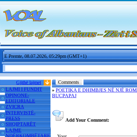
E Premte, 08.07.2026, 05:29pm (GMT+1)
Comments
Gjithë lajmet
LAJMI I FUNDIT
»
POETIKA E DHIMBJES NË NJË ROMAN
OPINONE-
BUÇPAPAJ
EDITORIALE
ZVICRA
INTERVISTË-
PRESS
Add Your Comment:
SHQIPTARËT
LAJME
NDËRKOMBËTARE
Your