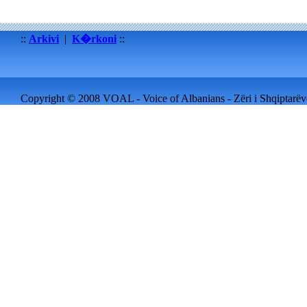
::
Arkivi
|
K�rkoni
::
Copyright © 2008 VOAL - Voice of Albanians - Zëri i Shqiptarëve 