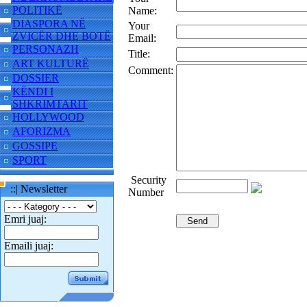
POLITIKË
Name:
DIASPORA NË
Your
ZVICËR DHE BOTË
Email:
PERSONAZH
Title:
ART KULTURË
Comment:
DOSSIER
KËNDI I
SHKRIMTARIT
HOLLYWOOD
AFORIZMA
GOSSIPE
SPORT
Security
::| Newsletter
Number
Emri juaj:
Emaili juaj: