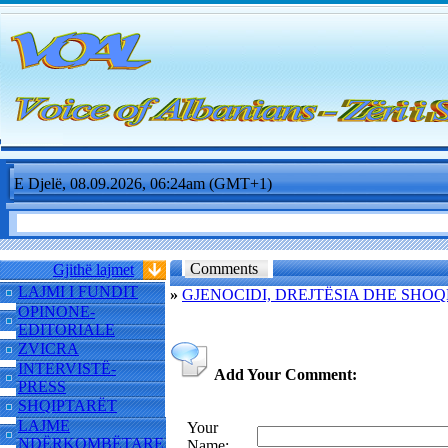
E Djelë, 08.09.2026, 06:24am (GMT+1)
Comments
Gjithë lajmet
LAJMI I FUNDIT
»
GJENOCIDI, DREJTËSIA DHE SHOQË
OPINONE-
EDITORIALE
ZVICRA
INTERVISTË-
Add Your Comment:
PRESS
SHQIPTARËT
LAJME
Your
NDËRKOMBËTARE
Name: