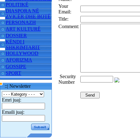
POLITIKË
Your
DIASPORA NË
Email:
ZVICËR DHE BOTË
Title:
PERSONAZH
Comment:
ART KULTURË
DOSSIER
KËNDI I
SHKRIMTARIT
HOLLYWOOD
AFORIZMA
GOSSIPE
SPORT
Security
Number
::| Newsletter
Emri juaj:
Emaili juaj: