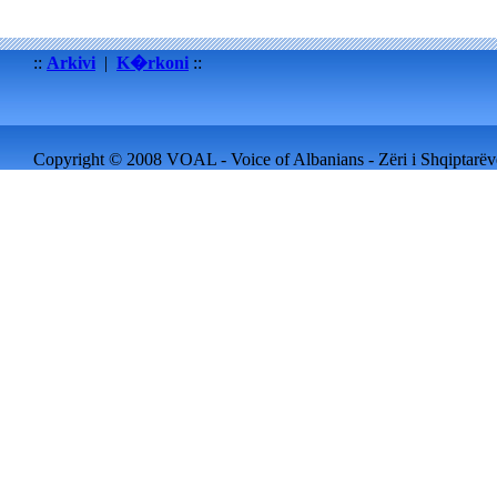
::
Arkivi
|
K�rkoni
::
Copyright © 2008 VOAL - Voice of Albanians - Zëri i Shqiptarëve 