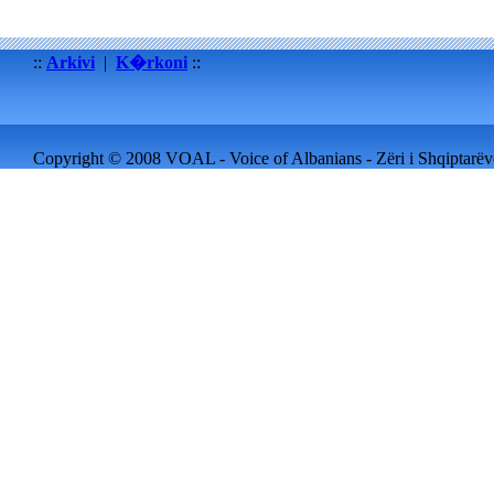
::
Arkivi
|
K�rkoni
::
Copyright © 2008 VOAL - Voice of Albanians - Zëri i Shqiptarëve 