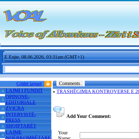
E Enjte, 08.06.2026, 03:31am (GMT+1)
Comments
Gjithë lajmet
LAJMI I FUNDIT
»
TRASHËGIMIA KONTROVERSE E 20
OPINONE-
EDITORIALE
ZVICRA
INTERVISTË-
Add Your Comment:
PRESS
SHQIPTARËT
LAJME
Your
NDËRKOMBËTARE
Name: