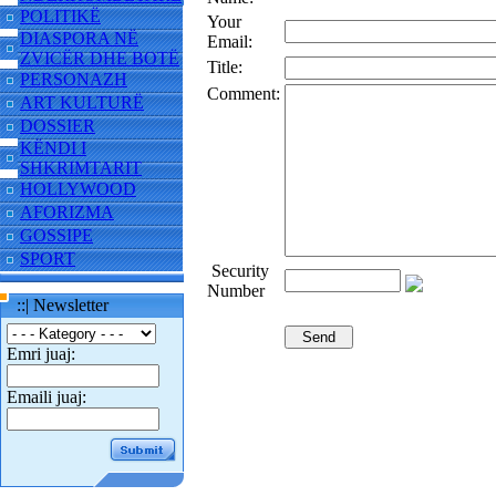
POLITIKË
Your
DIASPORA NË
Email:
ZVICËR DHE BOTË
Title:
PERSONAZH
Comment:
ART KULTURË
DOSSIER
KËNDI I
SHKRIMTARIT
HOLLYWOOD
AFORIZMA
GOSSIPE
SPORT
Security
Number
::| Newsletter
Emri juaj:
Emaili juaj: