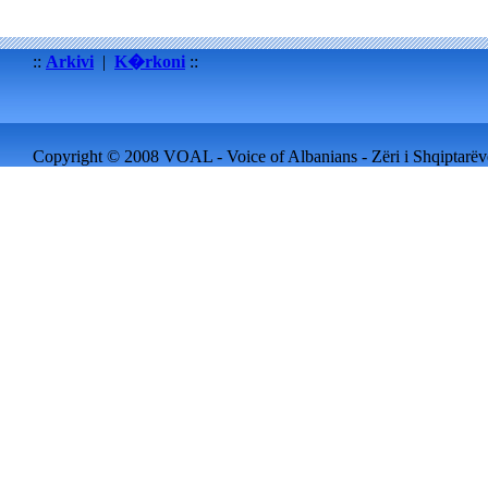
::
Arkivi
|
K�rkoni
::
Copyright © 2008 VOAL - Voice of Albanians - Zëri i Shqiptarëve 