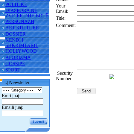
POLITIKË
Your
DIASPORA NË
Email:
ZVICËR DHE BOTË
Title:
PERSONAZH
Comment:
ART KULTURË
DOSSIER
KËNDI I
SHKRIMTARIT
HOLLYWOOD
AFORIZMA
GOSSIPE
SPORT
Security
Number
::| Newsletter
Emri juaj:
Emaili juaj: