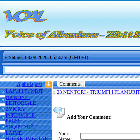
E Shtunë, 08.08.2026, 05:56am (GMT+1)
Comments
Gjithë lajmet
LAJMI I FUNDIT
»
28 NËNTORI - TRIUMFI I FLAMURI
OPINONE-
EDITORIALE
ZVICRA
INTERVISTË-
Add Your Comment:
PRESS
SHQIPTARËT
LAJME
Your
NDËRKOMBËTARE
Name: