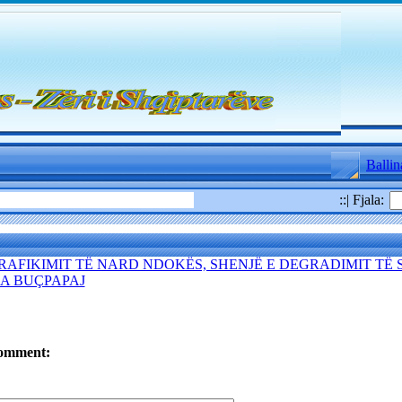
Ballin
::| Fjala:
RAFIKIMIT TË NARD NDOKËS, SHENJË E DEGRADIMIT TË 
DA BUÇPAPAJ
omment: