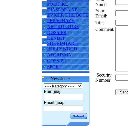
POLITIKË
Name:
DIASPORA NË
Your
ZVICËR DHE BOTË
Email:
PERSONAZH
Title:
ART KULTURË
Comment:
DOSSIER
KËNDI I
SHKRIMTARIT
HOLLYWOOD
AFORIZMA
GOSSIPE
SPORT
Security
::| Newsletter
Number
Emri juaj:
Emaili juaj: