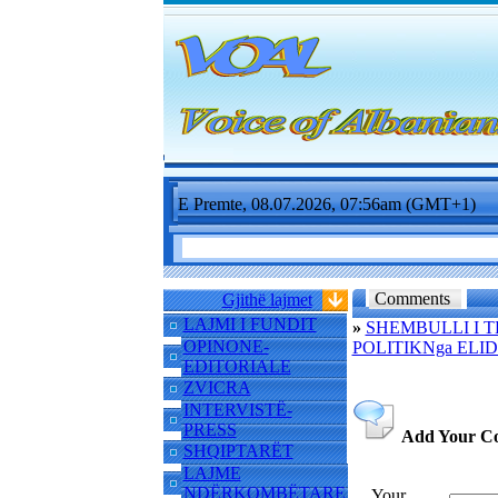
E Premte, 08.07.2026, 07:56am (GMT+1)
Comments
Gjithë lajmet
LAJMI I FUNDIT
»
SHEMBULLI I T
OPINONE-
POLITIKNga ELI
EDITORIALE
ZVICRA
INTERVISTË-
PRESS
Add Your C
SHQIPTARËT
LAJME
NDËRKOMBËTARE
Your