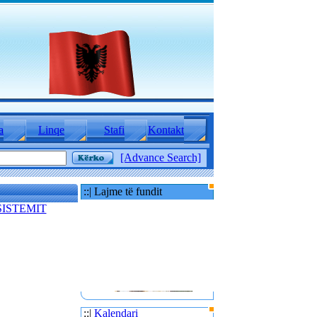
a
Linqe
Stafi
Kontakt
[Advance Search]
::| Lajme të fundit
SISTEMIT
::|
Kalendari