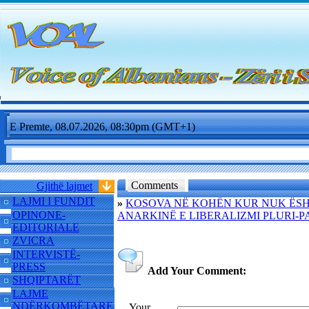
E Premte, 08.07.2026, 08:30pm (GMT+1)
Comments
Gjithë lajmet
LAJMI I FUNDIT
»
KOSOVA NË KOHËN KUR NUK ËSHT
OPINONE-
ANARKINË E LIBERALIZMI PLURI-PA
EDITORIALE
ZVICRA
INTERVISTË-
PRESS
Add Your Comment:
SHQIPTARËT
LAJME
NDËRKOMBËTARE
Your