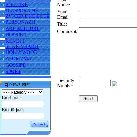
POLITIKË
Name:
DIASPORA NË
Your
ZVICËR DHE BOTË
Email:
PERSONAZH
Title:
ART KULTURË
Comment:
DOSSIER
KËNDI I
SHKRIMTARIT
HOLLYWOOD
AFORIZMA
GOSSIPE
SPORT
Security
::| Newsletter
Number
Emri juaj:
Emaili juaj: