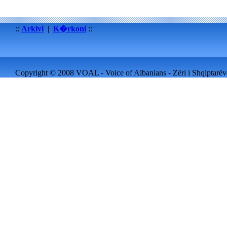
::
Arkivi
|
K�rkoni
::
Copyright © 2008 VOAL - Voice of Albanians - Zëri i Shqiptarëve 